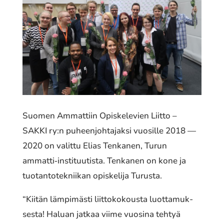
Suomen Ammattiin Opiskelevien Liitto –
SAKKI ry:n puheen­joh­ta­jak­si vuosil­le 2018 —
2020 on valittu Elias Tenkanen, Turun
ammatti‐instituutista. Tenkanen on kone ja
tuotan­to­tek­nii­kan opis­ke­li­ja Turusta.
“Kiitän lämpi­mäs­ti liit­to­ko­kous­ta luot­ta­muk­
ses­ta! Haluan jatkaa viime vuosina tehtyä