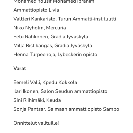
Mohamed Yousif Mohamed Ibrahim,
Ammattiopisto Livia
Valtteri Kankaristo, Turun Ammatti‐instituutti
Niko Nyholm, Mercuria
Eetu Rahkonen, Gradia Jyväskylä
Milla Ristikangas, Gradia Jyväskylä
Henna Turpeenoja, Lybeckerin opisto
Varat
Eemeli Valli, Kpedu Kokkola
Ilari Ikonen, Salon Seudun ammat­tio­pis­to
Sini Riihimäki, Keuda
Sonja Pantsar, Saimaan ammat­tio­pis­to Sampo
Onnittelut vali­tuil­le!