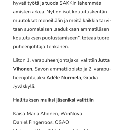
hyvää työtä ja tuoda SAKKIn lähem­mäs
amisten arkea. Nyt on isot koulu­tus­ken­tän
muutok­set meneil­lään ja meitä kaikkia tarvi­
taan suoma­lai­sen laaduk­kaan amma­til­li­sen
koulu­tuk­sen puolus­ta­mi­seen”, toteaa tuore
puheen­joh­ta­ja Tenkanen.
Liiton 1. vara­pu­heen­joh­ta­jak­si valit­tiin
Jutta
Vihonen
, Savon ammat­tio­pis­to ja 2. vara­pu­
heen­joh­ta­jak­si
Adéle Nurmela
, Gradia
Jyväskylä.
Hallituksen muiksi jäse­nik­si valit­tiin
Kaisa‐Maria Ahonen, WinNova
Daniel Fingerroos, OSAO