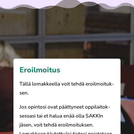
Eroilmoitus
Tällä lomak­keel­la voit tehdä eroil­moi­tuk­
sen.
Jos opin­to­si ovat päät­ty­neet oppi­lai­tok­
ses­sa­si tai et halua enää olla SAKKIn
jäsen, voit tehdä eroil­moi­tuk­sen.
Lomakkeen täytet­tyä­si tietosi pois­te­taan