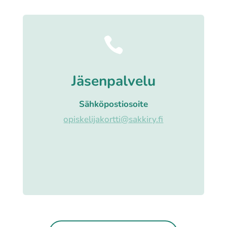

Jäsenpalvelu
Sähköpostiosoite
opiskelijakortti@sakkiry.fi