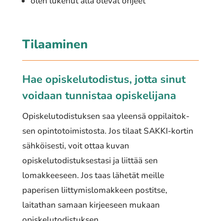
olen lukenut alla olevat ohjeet
Tilaaminen
Hae opiskelutodistus, jotta sinut
voidaan tunnistaa opiskelijana
Opiskelutodistuksen saa yleensä oppi­lai­tok­
sen opin­to­toi­mis­tos­ta. Jos tilaat SAKKI-kortin
sähköisesti, voit ottaa kuvan
opiskelutodistuksestasi ja liittää sen
lomakkeeseen. Jos taas lähetät meille
paperisen liittymislomakkeen postitse,
laitathan samaan kirjeeseen mukaan
opiskelutodistuksen.