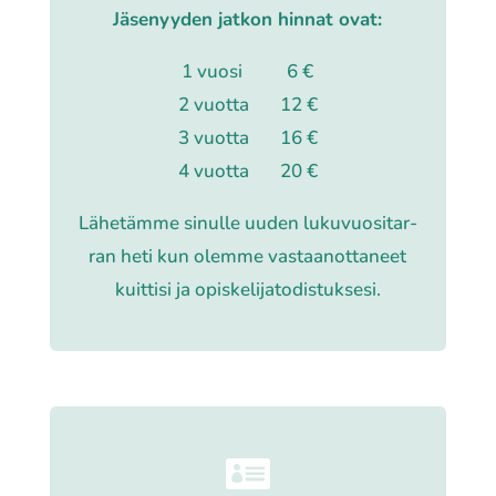
Jäsenyyden jatkon hinnat ovat:
1 vuosi 6 €
2 vuotta 12 €
3 vuotta 16 €
4 vuotta 20 €
Lähetämme sinulle uuden luku­vuo­si­tar­
ran heti kun olemme vastaa­not­ta­neet
kuit­ti­si ja opis­ke­li­ja­to­dis­tuk­se­si.
