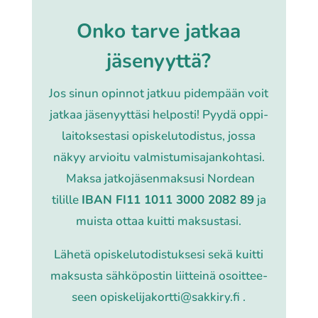
Onko tarve jatkaa
jäsenyyttä?
Jos sinun opinnot jatkuu pidempään voit
jatkaa jäsenyyttäsi helposti! Pyydä oppi­
lai­tok­ses­ta­si opis­ke­lu­to­dis­tus, jossa
näkyy arvioi­tu valmis­tu­mi­sa­jan­koh­ta­si.
Maksa jatko­jä­sen­mak­susi Nordean
tilille
IBAN FI11 1011 3000 2082 89
ja
muista ottaa kuitti maksus­ta­si.
Lähetä opis­ke­lu­to­dis­tuk­se­si sekä kuitti
maksus­ta sähkö­pos­tin liit­tei­nä osoit­tee­
seen
opiskelijakortti@sakkiry.fi
.