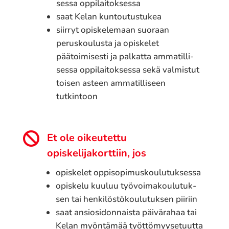
ses­sa oppi­lai­tok­ses­sa
saat Kelan kuntoutustukea
siirryt opiskelemaan suoraan
peruskoulusta ja opiskelet
päätoimisesti ja palkat­ta amma­til­li­
ses­sa oppi­lai­tok­ses­sa sekä valmistut
toisen asteen ammatilliseen
tutkintoon

Et ole oikeutettu
opiskelijakorttiin, jos
opiskelet oppi­so­pi­mus­kou­lu­tuksessa
opiskelu kuuluu työvoi­ma­kou­lu­tuk­
sen tai henki­lös­tö­kou­lu­tuk­sen piiriin
saat ansiosidonnaista päivärahaa tai
Kelan myöntämää työttömyysetuutta