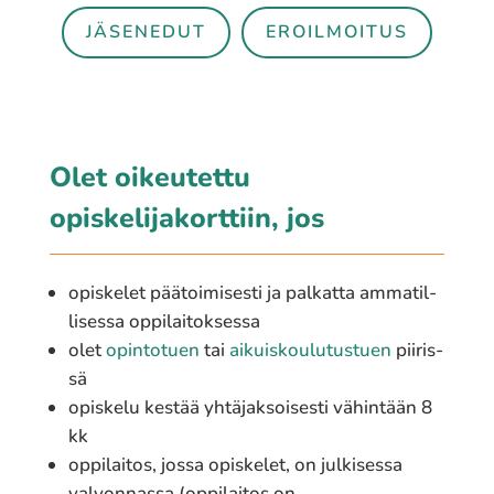
JÄSENEDUT
EROILMOITUS
Olet oikeutettu
opiskelijakorttiin, jos
opis­ke­let päätoi­mi­ses­ti ja palkat­ta amma­til­
li­ses­sa oppi­lai­tok­ses­sa
olet
opin­to­tuen
tai
aikuis­kou­lu­tus­tuen
piiris­
sä
opis­ke­lu kestää yhtä­jak­soi­ses­ti vähin­tään 8
kk
oppi­lai­tos, jossa opis­ke­let, on julki­ses­sa
valvon­nas­sa (oppilaitos on