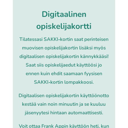
Digitaalinen
opiskelijakortti
Tilatessasi SAKKI‐kortin saat perin­tei­sen
muovi­sen opis­ke­li­ja­kor­tin lisäksi myös
digi­taa­li­sen opis­ke­li­ja­kor­tin kännyk­kää­si!
Saat siis opis­ke­li­jae­dut käyt­töö­si jo
ennen kuin ehdit saamaan fyysi­sen
SAKKI‐kortin lompak­koo­si.
Digitaalisen opis­ke­li­ja­kor­tin käyt­töön­ot­to
kestää vain noin minuu­tin ja se kuuluu
jäse­nyy­te­si hintaan auto­maat­ti­ses­ti.
Voit ottaa Frank Appin käyt­töön heti, kun