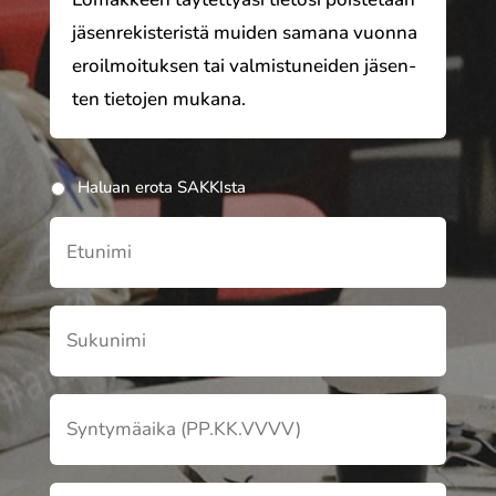
jäsen­re­kis­te­ris­tä muiden samana vuonna
eroil­moi­tuk­sen tai valmis­tu­nei­den jäsen­
ten tieto­jen mukana.
Haluan erota SAKKIsta