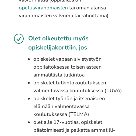
opetusviranomaisten
tai oman alansa
viranomaisten valvoma tai rahoittama)
R
Olet oikeutettu myös
opiskelijakorttiin, jos
opiskelet vapaan sivistystyön
oppilaitoksessa toisen asteen
ammatillista tutkintoa
opis­ke­let tutkintokoulutukseen
valmentavassa koulutuksessa (TUVA)
opiskelet työhön ja itsenäiseen
elämään valmentavassa
koulutuksessa (TELMA)
olet alle 17-vuotias, opiskelet
päätoimisesti ja palkat­ta amma­til­li­