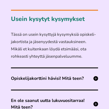
Usein kysytyt kysymykset
Tässä on usein kysyt­tyjä kysy­myk­siä opis­ke­li­
ja­kor­tista ja jäse­nyy­destä vastauk­si­neen.
Mikäli et kuiten­kaan löydä etsi­määsi, ota
rohkeas­ti yhteyt­tä jäsen­pal­ve­luum­me.
Opiskelijakorttini hävisi! Mitä teen?
En ole saanut uutta lukuvuositarraa!
Mitä teen?