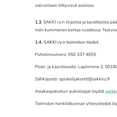
val­von­taan liit­ty­vis­sä asiois­sa.
1.3.
SAKKI ry:n linjois­ta ja tavoit­teis­ta pä
noin kymme­nen kertaa vuodes­sa. Nykyisen h
1.4.
SAKKI ry:n toimis­ton tiedot:
Puhelinnumero: 050 337 4655
Posti‐ ja käyn­tio­soi­te: Lapinrinne 2, 001
Sähköposti:
opiskelijakortti@sakkiry.fi
Asiakaspalvelun aukioloajat löydät
verkk
Toimiston henki­lö­kun­nan yhteys­tie­dot l