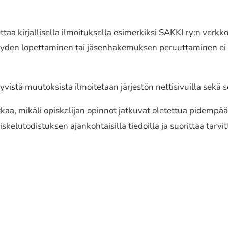
kirjal­li­sel­la ilmoi­tuk­sel­la esimer­kik­si SAKKI ry:n verk­ko­s
. Jäsenyyden lopettaminen tai jäsenhakemuksen peruuttaminen
is­tä muutok­sis­ta ilmoi­te­taan järjes­tön netti­si­vuil­la sekä so
a, mikäli opis­ke­li­jan opinnot jatku­vat oletet­tua pidem­pää
ke­lu­to­dis­tuk­sen ajan­koh­tai­sil­la tiedoil­la ja suorit­taa tarv