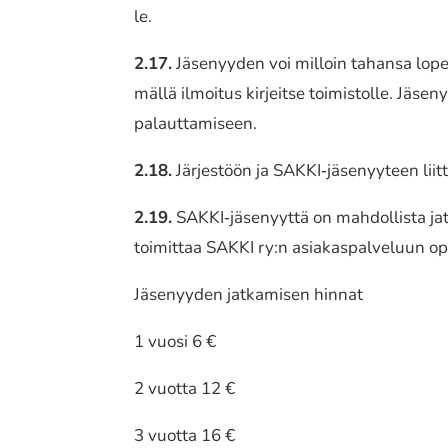
le.
2.17.
Jäsenyyden voi milloin tahansa lopet­taa 
mäl­lä ilmoi­tus kirjeit­se toimis­tol­le
palauttamiseen.
2.18.
Järjestöön ja SAKKI‐jäsenyyteen liit­ty­v
2.19.
SAKKI‐jäsenyyttä on mahdol­lis­ta jatka
toimit­taa SAKKI ry:n asia­kas­pal­ve­luun opis­
Jäse­nyy­den jatka­mi­sen hinnat
1 vuosi 6 €
2 vuotta 12 €
3 vuotta 16 €