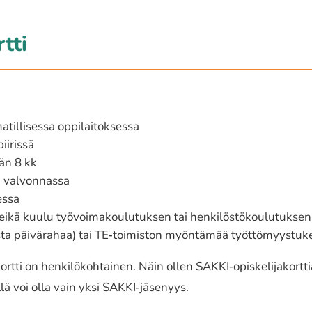
tti
til­li­ses­sa oppi­lai­tok­ses­sa
iiris­sä
tään 8 kk
sa valvon­nas­sa
essa
a eikä kuulu työvoi­ma­kou­lu­tuk­sen tai henki­lös­tö­kou­lu­tuk­sen
ais­ta päivä­ra­haa) tai TE‐toimiston myön­tä­mää työttömyystuk
ort­ti on henki­lö­koh­tai­nen. Näin ollen SAKKI‐opiskelijakort
­lä voi olla vain yksi SAKKI‐jäsenyys.