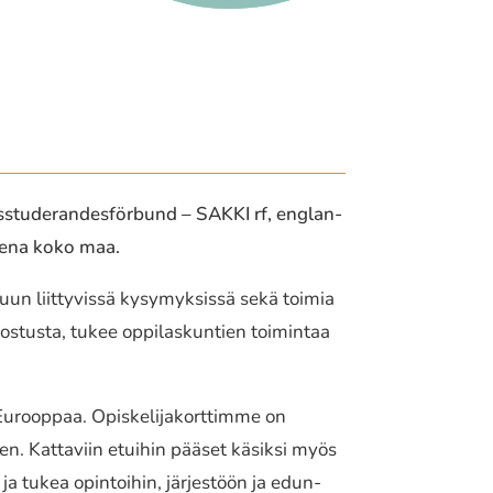
esstuderandesförbund – SAKKI rf, englan­
­ee­na koko maa.
­luun liit­ty­vis­sä kysy­myk­sis­sä sekä toimia
rvos­tus­ta, tukee oppi­las­kun­tien toimin­taa
päri Eurooppaa. Opiskelijakorttimme on
arten. Kattaviin etuihin pääset käsiksi myös
ja tukea opin­toi­hin, järjes­töön ja edun­