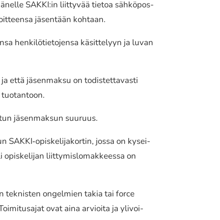
änelle SAKKI:in liit­ty­vää tietoa sähkö­pos­
elvoit­teen­sa jäsen­tään kohtaan.
sa henki­lö­tie­to­jen­sa käsit­te­lyyn ja luvan
ja että jäsen­mak­su on todis­tet­ta­vas­ti
ty tuotan­toon.
se­tun jäsen­mak­sun suuruus.
­te­tun SAKKI‐opiskelijakortin, jossa on kysei­
pis­ke­li­jan liit­ty­mis­lo­mak­kees­sa on
en teknis­ten ongel­mien takia tai force
Toimitusajat ovat aina arvioi­ta ja ylivoi­