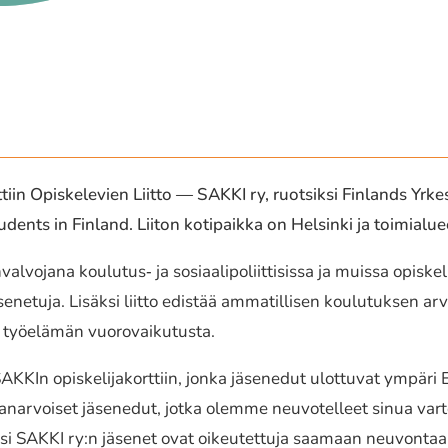
 Opiskelevien Liitto — SAKKI ry, ruot­sik­si Finlands Yrk
dents in Finland. Liiton koti­paik­ka on Helsinki ja toimia­lu
l­vo­ja­na koulutus‐ ja sosi­aa­li­po­liit­ti­sis­sa ja muissa opis­ke
äse­ne­tu­ja. Lisäksi liitto edistää amma­til­li­sen koulu­tuk­sen a
 työelä­män vuoro­vai­ku­tus­ta.
SAKKIn opis­ke­li­ja­kort­tiin, jonka jäse­ne­dut ulot­tu­vat ym
a­nar­voi­set jäse­ne­dut, jotka olemme neuvo­tel­leet sinua v
isäksi SAKKI ry:n jäsenet ovat oikeu­tet­tu­ja saamaan neuvon­taa 