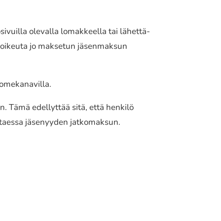
i­vuil­la oleval­la lomak­keel­la tai lähet­tä­
 ei oikeuta jo maksetun jäsenmaksun
me­ka­na­vil­la.
n. Tämä edel­lyt­tää sitä, että henkilö
it­taes­sa jäse­nyy­den jatko­mak­sun.