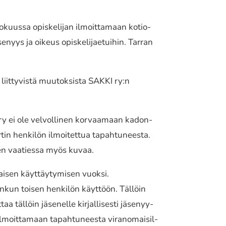
okuus­sa opis­ke­li­jan ilmoit­ta­maan kotio­
yys ja oikeus opis­ke­li­jae­tui­hin. Tarran
iit­ty­vis­tä muutok­sis­ta SAKKI ry:n
I ry ei ole velvol­li­nen korvaa­maan kadon­
r­tin henki­lön ilmoi­tet­tua tapah­tu­nees­ta.
een vaaties­sa myös kuvaa.
­sen käyt­täy­ty­mi­sen vuoksi.
jonkun toisen henki­lön käyt­töön. Tällöin
tällöin jäse­nel­le kirjal­li­ses­ti jäse­nyy­
moit­ta­maan tapah­tu­nees­ta viran­omai­sil­