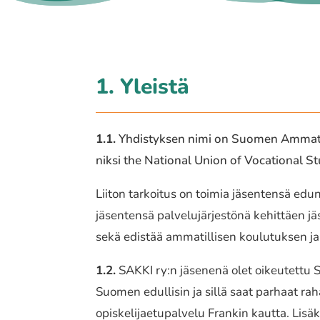
1. Yleistä
1.1.
Yhdistyksen nimi on Suomen Ammattiin
nik­si the National Union of Vocational Stu
Liiton tarkoi­tus on toimia jäsen­ten­sä edun­va
jäsen­ten­sä palve­lu­jär­jes­tö­nä kehit­täen j
sekä edistää amma­til­li­sen koulu­tuk­sen ja
1.2.
SAKKI ry:n jäse­ne­nä olet oikeu­tet­tu 
Suomen edul­li­sin ja sillä saat parhaat rah
opis­ke­li­jae­tu­pal­ve­lu Frankin kautta. L