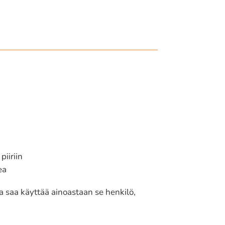
 piiriin
ea
tia saa käyttää ainoas­taan se henkilö,