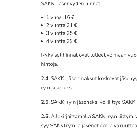
SAKKI‐jäsenyyden hinnat
1 vuosi 16 €
2 vuotta 21 €
3 vuotta 25 €
4 vuotta 29 €
Nykyiset hinnat ovat tulleet voimaan vuod
hin­to­ja.
2.4.
SAKKI‐jäsenmaksut koske­vat jäse­nyy­den
ry:n jäse­nek­si.
2.5.
SAKKI ry:n jäse­nek­si voi liittyä SAKKI ry:n
2.6.
Allekirjoittamalla SAKKI ry:n liit­ty­mis­l
syy SAKKI ry:n ja jäse­neh­dot ja vakuut­taa