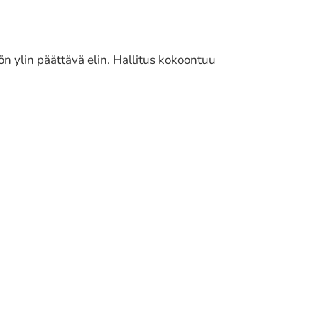
­tön ylin päät­tä­vä elin. Hallitus kokoon­tuu