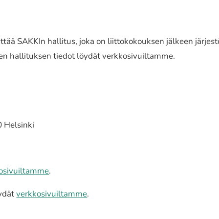
ättää SAKKIn halli­tus, joka on liit­to­ko­kouk­sen jälkeen järjes
alli­tuk­sen tiedot löydät verk­ko­si­vuil­tam­me.
80 Helsinki
osivuiltamme
.
öydät
verk­ko­si­vuil­tam­me
.