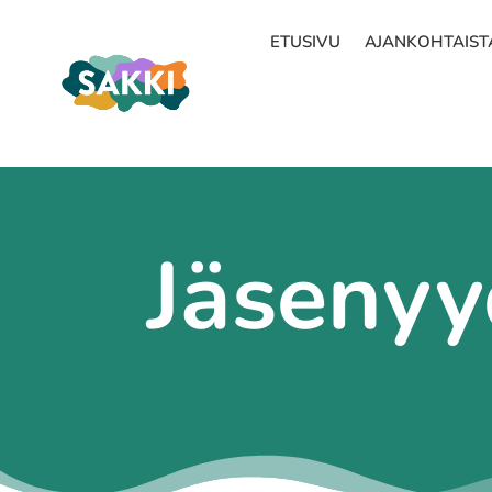
ETUSIVU
AJANKOHTAIST
Jäsenyy