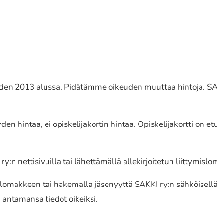
en 2013 alussa. Pidätämme oikeu­den muuttaa hintoja. SAKKI r
 hintaa, ei opis­ke­li­ja­kor­tin hintaa. Opiskelijakortti on et
 netti­si­vuil­la tai lähet­tä­mäl­lä alle­kir­joi­te­tun liit­ty­mis­l
o­mak­keen tai hake­mal­la jäse­nyyt­tä SAKKI ry:n sähköi­sel­lä lii
 anta­man­sa tiedot oikeik­si.