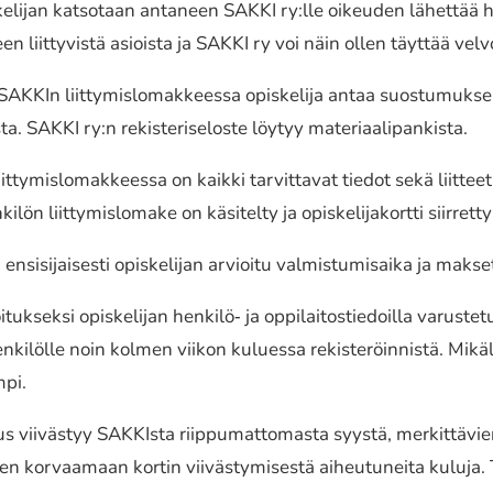
ke­li­jan katso­taan anta­neen SAKKI ry:lle oikeu­den lähet­tää h
yy­teen liit­ty­vis­tä asiois­ta ja SAKKI ry voi näin ollen täyttää v
KKIn liit­ty­mis­lo­mak­kees­sa opis­ke­li­ja antaa suos­tu­muk­sen­
­ta. SAKKI ry:n rekis­te­ri­se­los­te löytyy mate­ri­aa­li­pan­kis­ta.
­ty­mis­lo­mak­kees­sa on kaikki tarvit­ta­vat tiedot sekä liit­teet 
 liit­ty­mis­lo­ma­ke on käsi­tel­ty ja opis­ke­li­ja­kort­ti siir­ret­
si­jai­ses­ti opis­ke­li­jan arvioi­tu valmis­tu­mi­sai­ka ja mak
tuk­sek­si opis­ke­li­jan henkilö‐ ja oppi­lai­tos­tie­doil­la varus
nki­löl­le noin kolmen viikon kulues­sa rekis­te­röin­nis­tä. Mikäli o
mpi.
 viiväs­tyy SAKKIsta riip­pu­mat­to­mas­ta syystä, merkit­tä­vi
n korvaa­maan kortin viiväs­ty­mi­ses­tä aiheu­tu­nei­ta kuluja. 