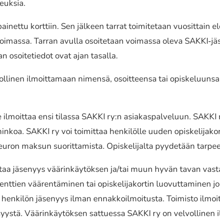
euk­sia.
­net­tu kort­tiin. Sen jälkeen tarrat toimi­te­taan vuosit­tain el
oimas­sa. Tarran avulla osoi­te­taan voimas­sa oleva SAKKI‐jäsen
jan osoi­te­tie­dot ovat ajan tasalla.
li­nen ilmoit­ta­maan nimensä, osoit­teen­sa tai opis­ke­luun­sa l
lee ilmoit­taa ensi tilassa SAKKI ry:n asia­kas­pal­ve­luun. SAKK
vahin­koa. SAKKI ry voi toimit­taa henki­löl­le uuden opis­ke­li­ja­ko
 euron maksun suorit­ta­mis­ta. Opiskelijalta pyyde­tään tarp
aa jäse­nyys väärin­käy­tök­sen ja/tai muun hyvän tavan vastai
ien väären­tä­mi­nen tai opis­ke­li­ja­kor­tin luovut­ta­mi­nen 
nki­lön jäse­nyys ilman ennak­koil­moi­tus­ta. Toimisto ilmoit­taa 
n syystä. Väärinkäytöksen sattues­sa SAKKI ry on velvol­li­nen il