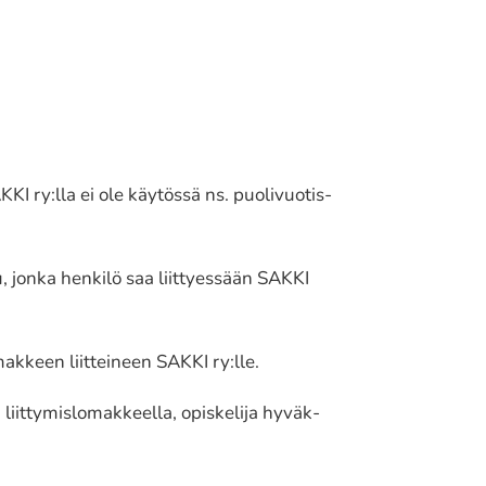
y:lla ei ole käytös­sä ns. puoli­vuo­tis­
u, jonka henkilö saa liit­tyes­sään SAKKI
o­mak­keen liit­tei­neen SAKKI ry:lle.
t­ty­mis­lo­mak­keel­la, opis­ke­li­ja hyväk­