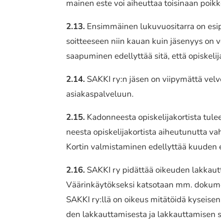
mai­nen este voi aiheut­taa toisi­naan poik­k
2.13.
Ensimmäinen luku­vuo­si­tar­ra on esipai
soit­tee­seen niin kauan kuin jäse­nyys on v
saapu­mi­nen edel­lyt­tää sitä, että opis­ke­li­
2.14.
SAKKI ry:n jäsen on viipy­mät­tä velvol­
asiakas­pal­ve­luun.
2.15.
Kadonneesta opis­ke­li­ja­kor­tis­ta tu
nees­ta opis­ke­li­ja­kor­tis­ta aiheu­tu­nut­ta 
Kortin valmis­ta­mi­nen edel­lyt­tää kuuden
2.16.
SAKKI ry pidät­tää oikeu­den lakkaut­t
Väärinkäytökseksi katso­taan mm. doku­ment­t
SAKKI ry:llä on oikeus mitä­töi­dä kysei­sen he
den lakkaut­ta­mi­ses­ta ja lakkaut­ta­mi­se