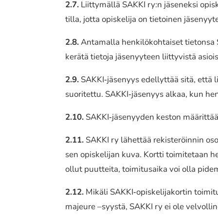
2.7.
Liittymällä SAKKI ry:n jäse­nek­si opis­
til­la, jotta opis­ke­li­ja on tietoi­nen jäse­n
2.8.
Antamalla henki­lö­koh­tai­set tieton­sa SA
kerätä tietoja jäse­nyy­teen liit­ty­vis­tä asiois
2.9.
SAKKI‐jäsenyys edel­lyt­tää sitä, että liit
suori­tet­tu. SAKKI‐jäsenyys alkaa, kun henki­lön
2.10.
SAKKI‐jäsenyyden keston määrit­tää ensi­
2.11.
SAKKI ry lähet­tää rekis­te­röin­nin osoi­
sen opis­ke­li­jan kuva. Kortti toimi­te­taan he
ollut puut­tei­ta, toimi­tusai­ka voi olla pide
2.12.
Mikäli SAKKI‐opiskelijakortin toimi­tus
majeure –syystä, SAKKI ry ei ole velvol­li­ne