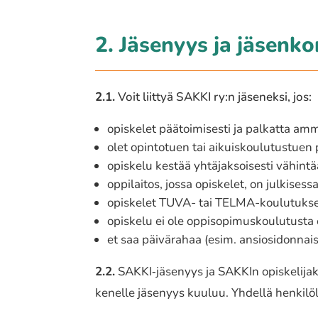
2. Jäsenyys ja jäsenkor
2.1.
Voit liittyä SAKKI ry:n jäse­nek­si, jos:
opis­ke­let päätoi­mi­ses­ti ja palkat­ta amma­
olet opin­to­tuen tai aikuis­kou­lu­tus­tuen p
opis­ke­lu kestää yhtä­jak­soi­ses­ti vähin­
oppi­lai­tos, jossa opis­ke­let, on julki­ses­
opis­ke­let TUVA- tai TELMA-koulutuks
opis­ke­lu ei ole oppi­so­pi­mus­kou­lu­tus­t
et saa päivä­ra­haa (esim. ansio­si­don­n
2.2.
SAKKI‐jäsenyys ja SAKKIn opis­ke­li­ja­k
kenelle jäse­nyys kuuluu. Yhdellä henki­löl