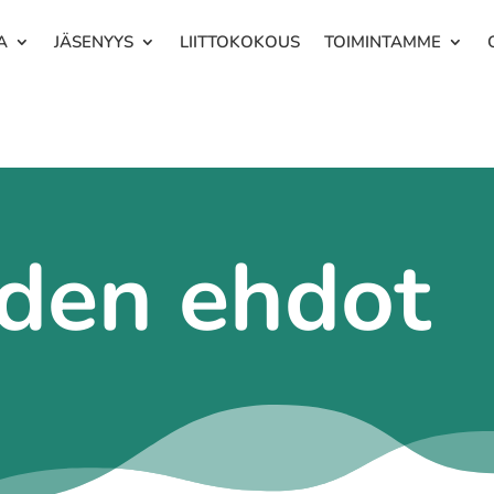
A
JÄSENYYS
LIITTOKOKOUS
TOIMINTAMME
den ehdot