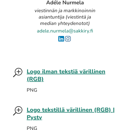
Adéle Nurmela
viestinnän ja markkinoinnin
asiantuntija (viestintä ja
median yhteydenotot)
adele.nurmela@sakkiry.fi
Logo ilman tekstiä värillinen
T
(RGB)
PNG
Logo tekstillä värillinen (RGB) |
T
Pysty
PNG