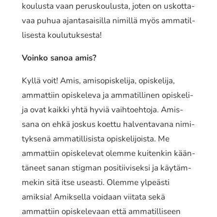
kou­lus­ta vaan perus­kou­lus­ta, joten on uskot­ta­
vaa puhua ajan­ta­sai­sil­la nimillä myös amma­til­
li­ses­ta koulutuksesta!
Voinko sanoa amis?
Kyllä voit! Amis, amis­opis­ke­li­ja, opis­ke­li­ja,
ammat­tiin opis­ke­le­va ja amma­til­li­nen opis­ke­li­
ja ovat kaikki yhtä hyviä vaih­toeh­to­ja. Amis-
sana on ehkä joskus koettu halven­ta­va­na nimi­
tyk­se­nä amma­til­li­sis­ta opis­ke­li­jois­ta. Me
ammat­tiin opis­ke­le­vat olemme kuiten­kin kään­
tä­neet sanan stigman posi­tii­vi­sek­si ja käytäm­
me­kin sitä itse useasti. Olemme ylpeäs­ti
amiksia! Amiksella voidaan viitata sekä
ammat­tiin opis­ke­le­vaan että amma­til­li­seen