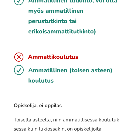
R
Ammatillinen tutkinto, voi olla
myös ammatillinen
perustutkinto tai
erikoisammattitutkinto)
Q
Ammattikoulutus
R
Ammatillinen (toisen asteen)
koulutus
Opiskelija, ei oppilas
Toisella asteel­la, niin amma­til­li­ses­sa koulu­tuk­
ses­sa kuin lukios­sa­kin, on opis­ke­li­joi­ta.