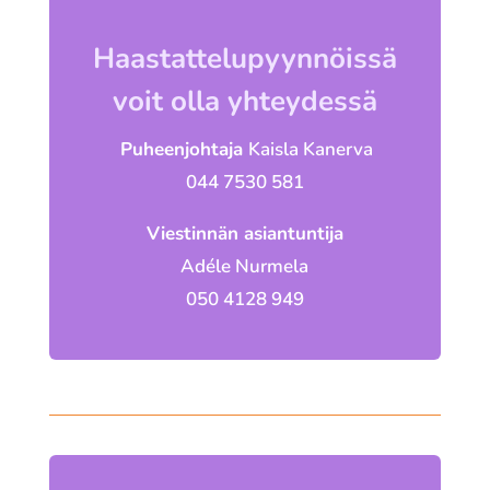
Haastattelupyynnöissä
voit olla yhteydessä
Puheenjohtaja
Kaisla Kanerva
044 7530 581
Viestinnän asiantuntija
Adéle Nurmela
050 4128 949