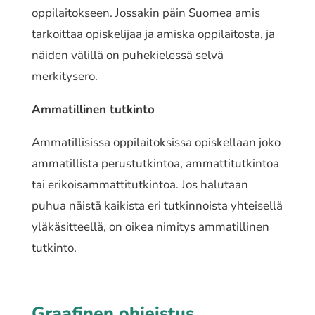
oppi­lai­tok­seen. Jossakin päin Suomea amis
tarkoit­taa opis­ke­li­jaa ja amiska oppi­lai­tos­ta, ja
näiden välillä on puhe­kie­les­sä selvä
merkitysero.
Ammatillinen tutkin­to
Ammatillisissa oppi­lai­tok­sis­sa opis­kel­laan joko
amma­til­lis­ta perus­tut­kin­toa, ammat­ti­tut­kin­toa
tai erikoi­sam­mat­ti­tut­kin­toa. Jos halu­taan
puhua näistä kaikis­ta eri tutkin­nois­ta yhtei­sel­lä
yläkä­sit­teel­lä, on oikea nimitys amma­til­li­nen
tutkinto.
Graafinen ohjeistus