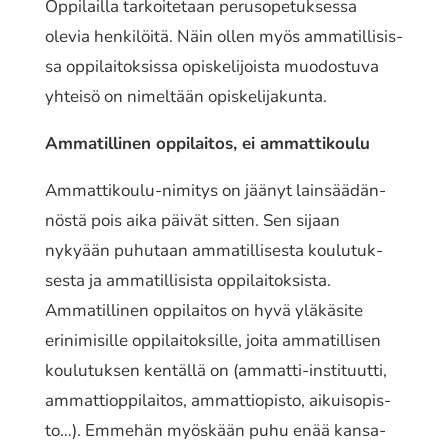
Oppilailla tarkoi­te­taan perus­o­pe­tuk­ses­sa
olevia henki­löi­tä. Näin ollen myös amma­til­li­sis­
sa oppi­lai­tok­sis­sa opis­ke­li­jois­ta muodos­tu­va
yhteisö on nimel­tään opiskelijakunta.
Ammatillinen oppi­lai­tos, ei ammattikoulu
Ammattikoulu-nimitys on jäänyt lain­sää­dän­
nös­tä pois aika päivät sitten. Sen sijaan
nykyään puhu­taan amma­til­li­ses­ta koulu­tuk­
ses­ta ja amma­til­li­sis­ta oppi­lai­tok­sis­ta.
Ammatillinen oppi­lai­tos on hyvä yläkä­si­te
erini­mi­sil­le oppi­lai­tok­sil­le, joita amma­til­li­sen
koulu­tuk­sen kentäl­lä on (ammatti-instituutti,
ammat­tiop­pi­lai­tos, ammat­tio­pis­to, aikuis­opis­
to…). Emmehän myös­kään puhu enää kansa­