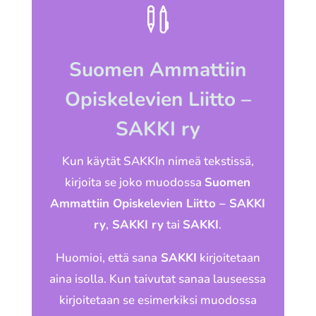

Suomen Ammattiin
Opiskelevien Liitto –
SAKKI ry
Kun käytät SAKKIn nimeä tekstissä,
kirjoita se joko muodossa
Suomen
Ammattiin Opiskelevien Liitto – SAKKI
ry
,
SAKKI ry
tai
SAKKI
.
Huomioi, että sana
SAKKI
kirjoitetaan
aina isolla. Kun taivutat sanaa lauseessa
kirjoitetaan se esimerkiksi muodossa