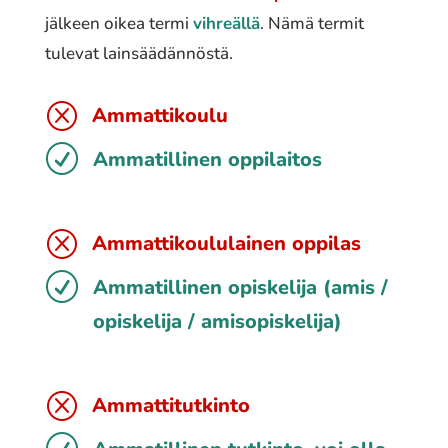
jälkeen oikea termi
vihreällä
. Nämä termit
tulevat lainsäädännöstä.
Q
Ammattikoulu
R
Ammatillinen oppilaitos
Q
Ammattikoululainen oppilas
R
Ammatillinen opiskelija (amis /
opiskelija / amisopiskelija)
Q
Ammattitutkinto