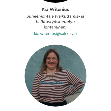
Kia Wilenius
puheenjohtaja (vaikuttamis- ja
hallitustyöskentelyn
johtaminen)
kia.wilenius@sakkiry.fi