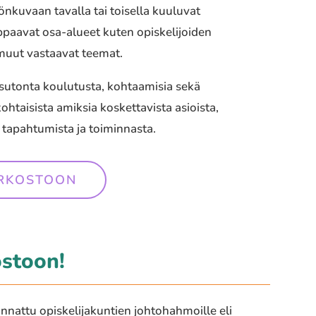
önkuvaan tavalla tai toisella kuuluvat
iippaavat osa-alueet kuten opiskelijoiden
i muut vastaavat teemat.
ksutonta koulutusta, kohtaamisia sekä
ohtaisista amiksia koskettavista asioista,
 tapahtumista ja toiminnasta.
ERKOSTOON
ostoon!
nattu opiskelijakuntien johtohahmoille eli