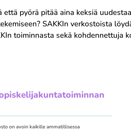
 että pyörä pitää aina keksiä uudestaan
 tekemiseen? SAKKIn verkostoista löydä
KIn toiminnasta sekä kohdennettuja k
piskelijakuntatoiminnan
sto on avoin kaikille ammatillisessa