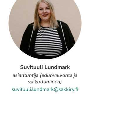
Suvituuli Lundmark
asiantuntija (edunvalvonta ja
vaikuttaminen)
suvituuli.lundmark@sakkiry.fi