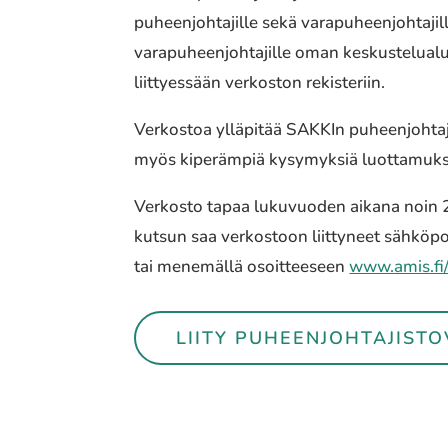
puheenjohtajille sekä varapuheenjohtajill
varapuheenjohtajille oman keskustelualu
liittyessään verkoston rekisteriin.
Verkostoa ylläpitää SAKKIn puheenjohtajis
myös kiperämpiä kysymyksiä luottamuks
Verkosto tapaa lukuvuoden aikana noin 2
kutsun saa verkostoon liittyneet sähköpos
tai menemällä osoitteeseen
www.amis.fi
LIITY PUHEENJOHTAJIST