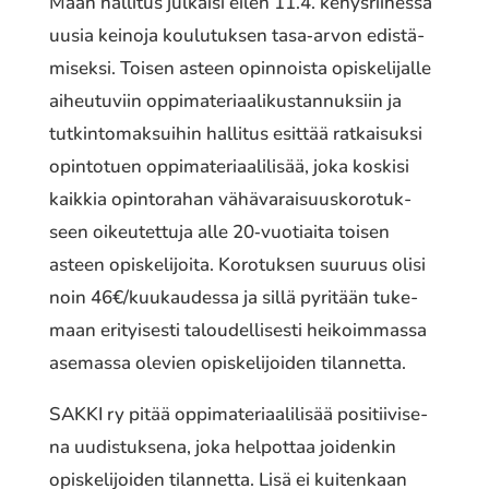
Maan halli­tus julkai­si eilen 11.4. kehys­rii­hes­sä
uusia keinoja koulu­tuk­sen tasa‐arvon edis­tä­
mi­sek­si. Toisen asteen opin­nois­ta opis­ke­li­jal­le
aiheu­tu­viin oppi­ma­te­ri­aa­li­kus­tan­nuk­siin ja
tutkin­to­mak­sui­hin halli­tus esittää ratkai­suk­si
opin­to­tuen oppi­ma­te­ri­aa­li­li­sää, joka koskisi
kaikkia opin­to­ra­han vähä­va­rai­suus­ko­ro­tuk­
seen oikeu­tet­tu­ja alle 20‐vuotiaita toisen
asteen opis­ke­li­joi­ta. Korotuksen suuruus olisi
noin 46€/kuukaudessa ja sillä pyri­tään tuke­
maan erityi­ses­ti talou­del­li­ses­ti heikoim­mas­sa
asemas­sa olevien opis­ke­li­joi­den tilan­net­ta.
SAKKI ry pitää oppi­ma­te­ri­aa­li­li­sää posi­tii­vi­se­
na uudis­tuk­se­na, joka helpot­taa joiden­kin
opis­ke­li­joi­den tilan­net­ta. Lisä ei kuiten­kaan