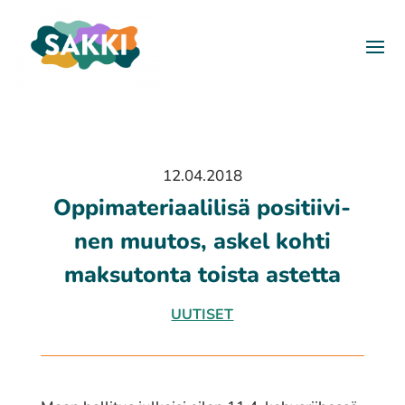
12.04.2018
Oppi­ma­te­ri­aa­li­li­sä posi­tii­vi­
nen muutos, askel kohti
maksu­ton­ta toista astetta
UUTISET