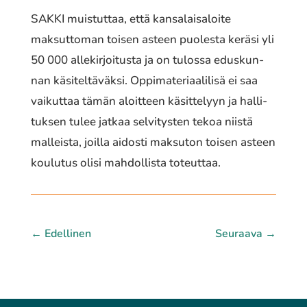
SAKKI muis­tut­taa, että kansa­lais­aloi­te
maksut­to­man toisen asteen puoles­ta keräsi yli
50 000 alle­kir­joi­tus­ta ja on tulossa edus­kun­
nan käsi­tel­tä­väk­si. Oppimateriaalilisä ei saa
vaikut­taa tämän aloit­teen käsit­te­lyyn ja halli­
tuk­sen tulee jatkaa selvi­tys­ten tekoa niistä
malleis­ta, joilla aidosti maksu­ton toisen asteen
koulu­tus olisi mahdol­lis­ta toteut­taa.
←
Edellinen
Seuraava
→