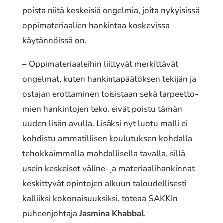
poista niitä keskei­siä ongel­mia, joita nykyi­sis­sä
oppi­ma­te­ri­aa­lien hankin­taa koske­vis­sa
käytän­nöis­sä on.
– Oppimateriaaleihin liit­ty­vät merkit­tä­vät
ongel­mat, kuten hankin­ta­pää­tök­sen tekijän ja
ostajan erot­ta­mi­nen toisis­taan sekä tarpeet­to­
mien hankin­to­jen teko, eivät poistu tämän
uuden lisän avulla. Lisäksi nyt luotu malli ei
kohdis­tu amma­til­li­sen koulu­tuk­sen kohdal­la
tehok­kaim­mal­la mahdol­li­sel­la tavalla, sillä
usein keskei­set väline‐ ja mate­ri­aa­li­han­kin­nat
keskit­ty­vät opin­to­jen alkuun talou­del­li­ses­ti
kalliik­si koko­nai­suuk­sik­si, toteaa SAKKIn
puheen­joh­ta­ja
Jasmina Khabbal
.