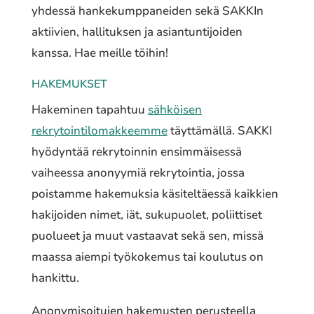
yhdessä hankekumppaneiden sekä SAKKIn
aktiivien, hallituksen ja asiantuntijoiden
kanssa. Hae meille töihin!
HAKEMUKSET
Hakeminen tapahtuu
sähköisen
rekrytointilomakkeemme
täyttämällä. SAKKI
hyödyntää rekrytoinnin ensimmäisessä
vaiheessa anonyymiä rekrytointia, jossa
poistamme hakemuksia käsiteltäessä kaikkien
hakijoiden nimet, iät, sukupuolet, poliittiset
puolueet ja muut vastaavat sekä sen, missä
maassa aiempi työkokemus tai koulutus on
hankittu.
Anonymisoitujen hakemusten perusteella