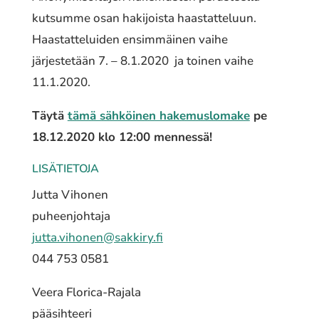
kutsumme osan hakijoista haastatteluun.
Haastatteluiden ensimmäinen vaihe
järjestetään 7. – 8.1.2020 ja toinen vaihe
11.1.2020.
Täytä
tämä sähköinen hakemuslomake
pe
18.12.2020 klo 12:00 mennessä!
LISÄTIETOJA
Jutta Vihonen
puheenjohtaja
jutta.vihonen@sakkiry.fi
044 753 0581
Veera Florica-Rajala
pääsihteeri