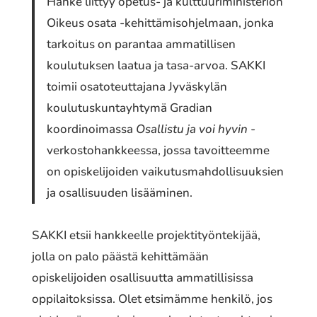
Hanke liittyy opetus- ja kulttuuriministeriön
Oikeus osata -kehittämisohjelmaan, jonka
tarkoitus on parantaa ammatillisen
koulutuksen laatua ja tasa-arvoa. SAKKI
toimii osatoteuttajana Jyväskylän
koulutuskuntayhtymä Gradian
koordinoimassa
Osallistu ja voi hyvin
-
verkostohankkeessa, jossa tavoitteemme
on opiskelijoiden vaikutusmahdollisuuksien
ja osallisuuden lisääminen.
SAKKI etsii hankkeelle projektityöntekijää,
jolla on palo päästä kehittämään
opiskelijoiden osallisuutta ammatillisissa
oppilaitoksissa. Olet etsimämme henkilö, jos