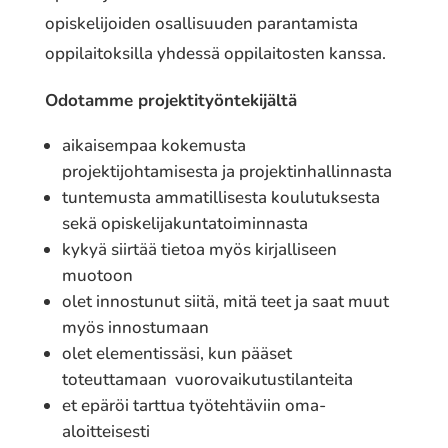
opiskelijoiden osallisuuden parantamista
oppilaitoksilla yhdessä oppilaitosten kanssa.
Odotamme projektityöntekijältä
aikaisempaa kokemusta
projektijohtamisesta ja projektinhallinnasta
tuntemusta ammatillisesta koulutuksesta
sekä opiskelijakuntatoiminnasta
kykyä siirtää tietoa myös kirjalliseen
muotoon
olet innostunut siitä, mitä teet ja saat muut
myös innostumaan
olet elementissäsi, kun pääset
toteuttamaan vuorovaikutustilanteita
et epäröi tarttua työtehtäviin oma-
aloitteisesti