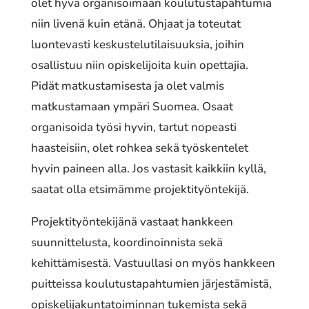
olet hyvä organisoimaan koulutustapahtumia
niin livenä kuin etänä. Ohjaat ja toteutat
luontevasti keskustelutilaisuuksia, joihin
osallistuu niin opiskelijoita kuin opettajia.
Pidät matkustamisesta ja olet valmis
matkustamaan ympäri Suomea. Osaat
organisoida työsi hyvin, tartut nopeasti
haasteisiin, olet rohkea sekä työskentelet
hyvin paineen alla. Jos vastasit kaikkiin kyllä,
saatat olla etsimämme projektityöntekijä.
Projektityöntekijänä vastaat hankkeen
suunnittelusta, koordinoinnista sekä
kehittämisestä. Vastuullasi on myös hankkeen
puitteissa koulutustapahtumien järjestämistä,
opiskelijakuntatoiminnan tukemista sekä