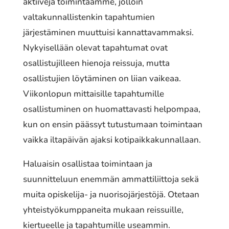
aktiiveja toimintaamme, jolloin
valtakunnallistenkin tapahtumien
järjestäminen muuttuisi kannattavammaksi.
Nykyisellään olevat tapahtumat ovat
osallistujilleen hienoja reissuja, mutta
osallistujien löytäminen on liian vaikeaa.
Viikonlopun mittaisille tapahtumille
osallistuminen on huomattavasti helpompaa,
kun on ensin päässyt tutustumaan toimintaan
vaikka iltapäivän ajaksi kotipaikkakunnallaan.
Haluaisin osallistaa toimintaan ja
suunnitteluun enemmän ammattiliittoja sekä
muita opiskelija- ja nuorisojärjestöjä. Otetaan
yhteistyökumppaneita mukaan reissuille,
kiertueelle ja tapahtumille useammin.