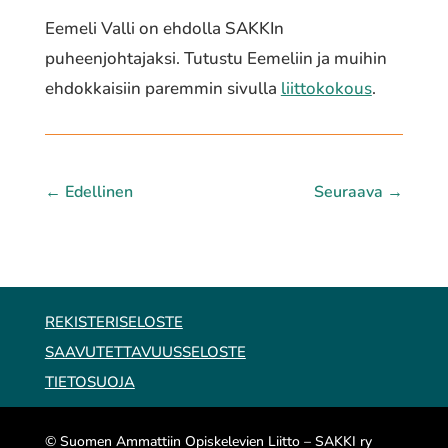
Eemeli Valli on ehdolla SAKKIn
puheenjohtajaksi. Tutustu Eemeliin ja muihin
ehdokkaisiin paremmin sivulla
liittokokous
.
←
Edellinen
Seuraava
→
REKISTERISELOSTE
SAAVUTETTAVUUSSELOSTE
TIETOSUOJA
© Suomen Ammattiin Opiskelevien Liitto – SAKKI ry