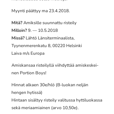
Myynti päättyy ma 23.4.2018.
Mitä?
Amiksille suunnattu risteily
Milloin?
9. — 10.5.2018
Missä?
Lähtö Länsiterminaalista,
Tyynenmerenkatu 8, 00220 Helsinki
Laiva m/s Europa
Amiskansaa ristei­lyl­lä viih­dyt­tää amis­kes­kei­
nen Portion Boys!
Hinnat alkaen 30e/hlö (B‐luokan neljän
hengen hytissä)
Hintaan sisäl­tyy ristei­ly vali­tus­sa hytti­luo­kas­sa
sekä meri­aa­miai­nen (arvo 10,50e).