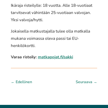
Ikäraja ristei­lyl­le: 18 vuotta. Alle 18‐vuotiaat
tarvit­se­vat vähin­tään 25‐vuotiaan valvo­jan.
Yksi valvoja/hytti.
Jokaisella matkus­ta­jal­la tulee olla matkal­la
mukana voimas­sa oleva passi tai EU‐
henkilökortti.
Varaa risteily:
matkapojat.fi/sakki
←
Edellinen
Seuraava
→