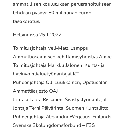
ammatillisen koulutuksen perusrahoitukseen
tehdään pysyvä 80 miljoonan euron
tasokorotus.
Helsingissä 25.1.2022
Toimitusjohtaja Veli-Matti Lamppu,
Ammattiosaamisen kehittämisyhdistys Amke
Toimitusjohtaja Markku Jalonen, Kunta- ja
hyvinvointialuetyönantajat KT
Puheenjohtaja Olli Luukkainen, Opetusalan
Ammattijärjestö OAJ
Johtaja Laura Rissanen, Sivistystyönantajat
Johtaja Terhi Päivärinta, Suomen Kuntaliitto
Puheenjohtaja Alexandra Wegelius, Finlands
Svenska Skolungdomsförbund – FSS