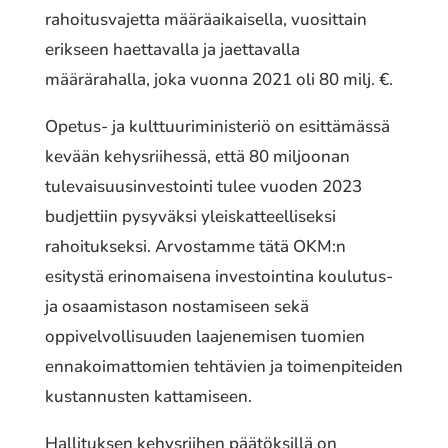
rahoitusvajetta määräaikaisella, vuosittain
erikseen haettavalla ja jaettavalla
määrärahalla, joka vuonna 2021 oli 80 milj. €.
Opetus- ja kulttuuriministeriö on esittämässä
kevään kehysriihessä, että 80 miljoonan
tulevaisuusinvestointi tulee vuoden 2023
budjettiin pysyväksi yleiskatteelliseksi
rahoitukseksi. Arvostamme tätä OKM:n
esitystä erinomaisena investointina koulutus-
ja osaamistason nostamiseen sekä
oppivelvollisuuden laajenemisen tuomien
ennakoimattomien tehtävien ja toimenpiteiden
kustannusten kattamiseen.
Hallituksen kehysriihen päätöksillä on