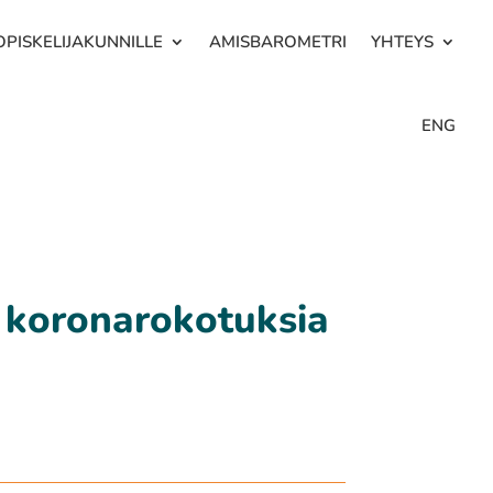
OPISKELIJAKUNNILLE
AMISBAROMETRI
YHTEYS
ENG
i koronarokotuksia
n