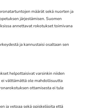
oronatartuntojen määrät sekä nuorten ja
hiopetuksen järjestämisen. Suomen
toksissa annettavat rokotukset toimivana
ärkeydestä ja kannustaisi osaltaan sen
set helpottaisivat varsinkin niiden
a ei välttämättä ole mahdollisuutta
oronarokotuksen ottamisesta ei tule
n ja vetoaa sekä opiskelijoita että