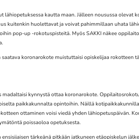
t lähiopetuksessa kautta maan. Jälleen nousussa olevat k
uus kuitenkin huolettavat ja voivat pahimmillaan uhata lä
 lukioihin pop-up -rokotuspisteitä. Myös SAKKI näkee oppilai
a.
 saatava koronarokote muistuttaisi opiskelijaa rokotteen t
madaltaisi kynnystä ottaa koronarokote. Oppilaitosrokotuk
toiselta paikkakunnalta opintoihin. Näillä kotipaikkakunnill
rokotteen ottaminen voisi viedä yhden lähiopetuspäivän. K
ksymätöntä poissaoloa opetuksesta.
nsisijaisen tärkeänä pitkään jatkuneen etäopiskelun jälkee