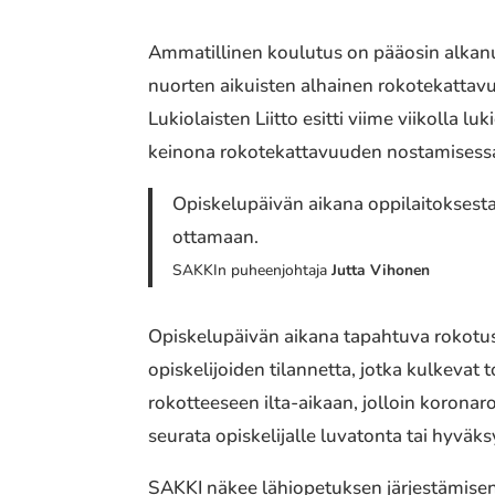
Ammatillinen koulutus on pääosin alkanu
nuorten aikuisten alhainen rokotekattav
Lukiolaisten Liitto esitti viime viikolla
keinona rokotekattavuuden nostamisess
Opiskelupäivän aikana oppilaitoksesta
ottamaan.
SAKKIn puheenjohtaja
Jutta Vihonen
Opiskelupäivän aikana tapahtuva rokotus 
opiskelijoiden tilannetta, jotka kulkevat 
rokotteeseen ilta-aikaan, jolloin korona
seurata opiskelijalle luvatonta tai hyvä
SAKKI näkee lähiopetuksen järjestämisen e