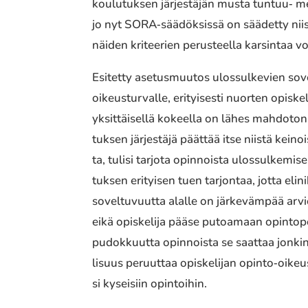
koulu­tuk­sen järjes­tä­jän musta tuntuu‐ men
jo nyt SORA‐säädöksissä on säädet­ty niistä kr
näiden kritee­rien perus­teel­la karsin­taa v
Esitetty asetus­muu­tos ulos­sul­ke­vien sove
oikeus­tur­val­le, erityi­ses­ti nuorten opis
yksit­täi­sel­lä kokeel­la on lähes mahdo­ton
tuk­sen järjes­tä­jä päättää itse niistä keinoi
ta, tulisi tarjota opin­nois­ta ulos­sul­ke­mi
tuk­sen erityi­sen tuen tarjon­taa, jotta elini
sovel­tu­vuut­ta alalle on järke­väm­pää arvi
eikä opis­ke­li­ja pääse putoa­maan opin­to­po
pudok­kuut­ta opin­nois­ta se saattaa jonkin 
li­suus peruut­taa opis­ke­li­jan opinto‐oikeus 
si kysei­siin opin­toi­hin.