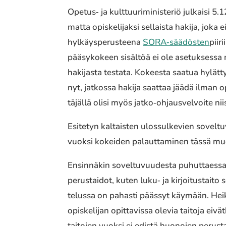
Opetus‐ ja kult­tuu­ri­mi­nis­te­riö julkai­si 5.
mat­ta opis­ke­li­jak­si sellais­ta hakija, jok
hylkäys­pe­rus­tee­na
SORA‐säädösten
piir
pääsy­ko­keen sisäl­töä ei ole asetuk­ses­sa m
haki­jas­ta testata. Kokeesta saatua hylät­t
nyt, jatkos­sa hakija saattaa jäädä ilman opis
tä­jäl­lä olisi myös jatko‐ohjausvelvoite niiss
Esitetyn kaltais­ten ulos­sul­ke­vien sovelt
vuoksi kokei­den palaut­ta­mi­nen tässä muod
Ensinnäkin sovel­tu­vuu­des­ta puhut­taes­sa 
perus­tai­dot, kuten luku‐ ja kirjoi­tus­tai­
te­lus­sa on pahasti päässyt käymään. Heikkoj
opis­ke­li­jan opit­ta­vis­sa olevia taitoja ei
tai­to­jen vuoksi ei edistä huono­jen perus­tai