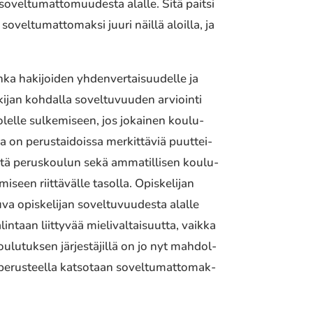
ovel­tu­mat­to­muu­des­ta alalle. Sitä paitsi
ovel­tu­mat­to­mak­si juuri näillä aloilla, ja
a haki­joi­den yhden­ver­tai­suu­del­le ja
kijan kohdal­la sovel­tu­vuu­den arvioin­ti
­lel­le sulke­mi­seen, jos jokai­nen koulu­
la on perus­tai­dois­sa merkit­tä­viä puut­tei­
isätä perus­kou­lun sekä amma­til­li­sen koulu­
i­seen riit­tä­väl­le tasolla. Opiskelijan
 opis­ke­li­jan sovel­tu­vuu­des­ta alalle
­taan liit­ty­vää mieli­val­tai­suut­ta, vaikka
lu­tuk­sen järjes­tä­jil­lä on jo nyt mahdol­
en perus­teel­la katso­taan sovel­tu­mat­to­mak­