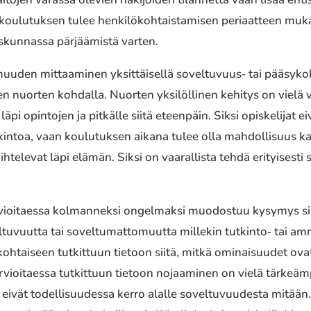
oulu­tuk­sen tulee henki­lö­koh­tais­ta­mi­sen peri­aat­teen mukai
is­kun­nas­sa pärjää­mis­tä varten.
muu­den mittaa­mi­nen yksit­täi­sel­lä soveltuvuus‐ tai pääsy­ko­
ien nuorten kohdal­la. Nuorten yksi­löl­li­nen kehitys on vielä vah
pi opin­to­jen ja pitkäl­le siitä eteen­päin. Siksi opis­ke­li­jat 
utkin­toa, vaan koulu­tuk­sen aikana tulee olla mahdol­li­suus k
te­le­vat läpi elämän. Siksi on vaaral­lis­ta tehdä erityi­ses­ti s
vioi­taes­sa kolman­nek­si ongel­mak­si muodos­tuu kysymys sii
l­tu­vuut­ta tai sovel­tu­mat­to­muut­ta mille­kin tutkinto‐ tai am
akoh­tai­seen tutkit­tuun tietoon siitä, mitkä ominai­suu­det ovat 
i­taes­sa tutkit­tuun tietoon nojaa­mi­nen on vielä tärkeäm­pä
otka eivät todel­li­suu­des­sa kerro alalle sovel­tu­vuu­des­ta mit