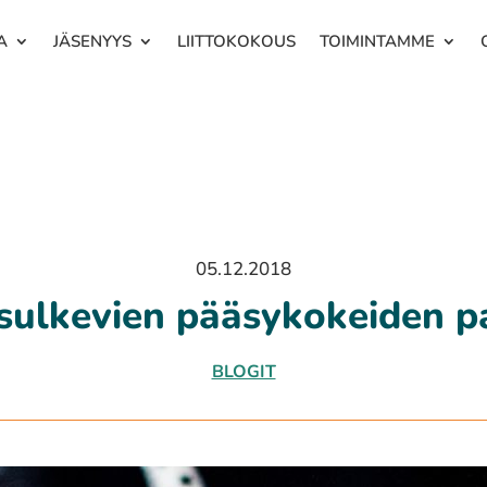
A
JÄSENYYS
LIITTOKOKOUS
TOIMINTAMME
05.12.2018
sul­ke­vien pääsy­ko­kei­den 
BLOGIT