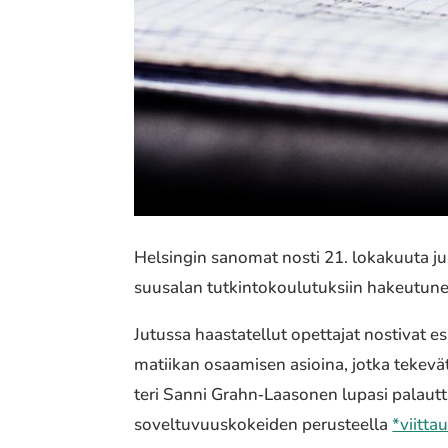
Helsingin sanomat nosti 21. loka­kuu­ta julka
suusa­lan tutkin­to­kou­lu­tuk­siin hakeu­tu­neet
Jutussa haas­ta­tel­lut opet­ta­jat nosti­vat 
ma­tii­kan osaa­mi­sen asioina, jotka tekevät
te­ri Sanni Grahn‐Laasonen lupasi palaut­taa a
sovel­tu­vuus­ko­kei­den perus­teel­la
*viit­ta