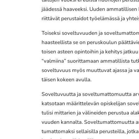
jäädes­sä haaveek­si. Uuden amma­til­li­sen k
riit­tä­vät perus­tai­dot työelä­mäs­sä ja yhte
Toiseksi sovel­tu­vuu­den ja sovel­tu­mat­to­
haas­teel­lis­ta se on perus­kou­lun päät­tä­v
toisen asteen opin­toi­hin ja kehitys jatkuu lä
“valmii­na” suorit­ta­maan amma­til­lis­ta t
sovel­tu­vuus myös muut­tu­vat ajassa ja vaih­
täi­sen kokeen avulla.
Soveltuvuutta ja sovel­tu­mat­to­muut­ta ar
katso­taan määrit­te­le­vän opis­ke­li­jan sove
tulisi mitta­rien ja väli­nei­den perus­tua al
vuu­den kannal­ta. Soveltumattomuutta arvio
tu­mat­to­mak­si sellai­sil­la perus­teil­la, j