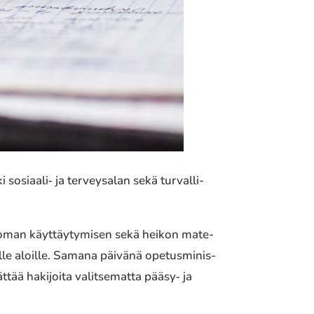
 sosiaali‐ ja tervey­sa­lan sekä turval­li­
t­to­man käyt­täy­ty­mi­sen sekä heikon mate­
uil­le aloille. Samana päivänä opetus­mi­nis­
tää haki­joi­ta valit­se­mat­ta pääsy‐ ja