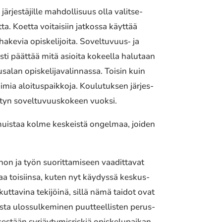
rjes­tä­jil­le mahdol­li­suus olla valit­se­
t­ta. Koetta voitai­siin jatkos­sa käyttää
 hakevia opis­ke­li­joi­ta. Soveltuvuus‐ ja
ses­ti päättää mitä asioita kokeel­la halu­taan
n opis­ke­li­ja­va­lin­nas­sa. Toisin kuin
voimia aloi­tus­paik­ko­ja. Koulutuksen järjes­
ylätyn sovel­tu­vuus­ko­keen vuoksi.
ee muistaa kolme keskeis­tä ongel­maa, joiden
non ja työn suorit­ta­mi­seen vaadit­ta­vat
t­taa toisiin­sa, kuten nyt käydys­sä keskus­
t­ta­vi­na teki­jöi­nä, sillä nämä taidot ovat
ista ulos­sul­ke­mi­nen puut­teel­lis­ten perus­
s­tään syrjäy­ty­mis­ris­kiä opis­ke­lu­pai­kan