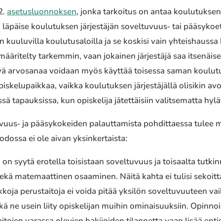
12.
asetus­luon­nok­sen
, jonka tarkoi­tus on antaa koulu­tuk­sen jä
a ei läpäise koulu­tuk­sen järjes­tä­jän soveltuvuus‐ tai pääsy­koe
iin kuulu­vil­la koulu­tus­aloil­la ja se koskisi vain yhteis­haus­sa
ääri­tel­ty tarkem­min, vaan jokai­nen järjes­tä­jä saa itse­näi­
yä arvo­sa­naa voidaan myös käyttää toises­sa saman koulu­tusa­la
­ke­lu­paik­kaa, vaikka koulu­tuk­sen järjes­tä­jäl­lä olisi­kin a
ä tapauk­sis­sa, kun opis­ke­li­ja jätet­täi­siin valit­se­mat­ta h
uvuus‐ ja pääsy­ko­kei­den palaut­ta­mis­ta pohdit­taes­sa tul
os­sa ei ole aivan yksin­ker­tais­ta:
on syytä erotel­la toisis­taan sovel­tu­vuus ja toisaal­ta tutkin­
to sekä mate­maat­ti­nen osaa­mi­nen. Näitä kahta ei tulisi sekoi
a perus­tai­to­ja ei voida pitää yksilön sovel­tu­vuu­teen vaiku
vätkä ne usein liity opis­ke­li­jan muihin ominai­suuk­siin. Opinno
­to­jen varassa olevien haki­joi­den tilan­net­ta vaan lisää enti­se