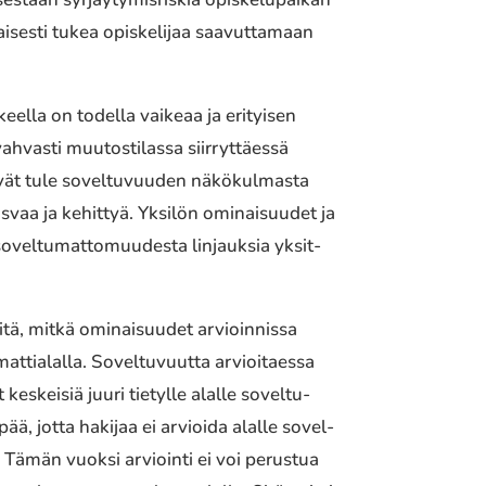
­ses­ti tukea opis­ke­li­jaa saavut­ta­maan
keel­la on todella vaikeaa ja erityi­sen
vas­ti muutos­ti­las­sa siir­ryt­täes­sä
eivät tule sovel­tu­vuu­den näkö­kul­mas­ta
asvaa ja kehit­tyä. Yksilön ominai­suu­det ja
ovel­tu­mat­to­muu­des­ta linjauk­sia yksit­
tä, mitkä ominai­suu­det arvioin­nis­sa
mat­tia­lal­la. Soveltuvuutta arvioi­taes­sa
keskei­siä juuri tietyl­le alalle sovel­tu­
ä, jotta hakijaa ei arvioi­da alalle sovel­
ään. Tämän vuoksi arvioin­ti ei voi perus­tua