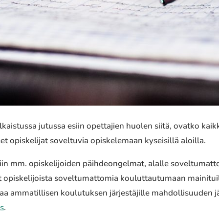
is­tus­sa jutussa esiin opet­ta­jien huolen siitä, ovatko kaikki
 opis­ke­li­jat sovel­tu­via opis­ke­le­maan kysei­sil­lä aloilla.
esiin mm. opis­ke­li­joi­den päih­deon­gel­mat, alalle sovel­tu­ma
 opis­ke­li­jois­ta sovel­tu­mat­to­mia koulut­tau­tu­maan maini­t
mma­til­li­sen koulu­tuk­sen järjes­tä­jil­le mahdol­li­suu­den jät
us
.