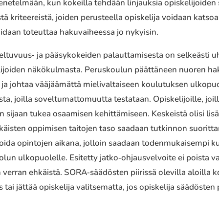
e­tel­mään, kun kokeil­la tehdään linjauk­sia opis­ke­li­joi­den s
itee­reis­tä, joiden perus­teel­la opis­ke­li­ja voidaan katsoa s
oidaan toteut­taa haku­vai­hees­sa jo nykyi­sin.
ltuvuus‐ ja pääsy­ko­kei­den palaut­ta­mi­ses­ta on selkeäs­ti uhk
­ke­li­joi­den näkö­kul­mas­ta. Peruskoulun päät­tä­neen nuoren ha
 ja johtaa vääjää­mät­tä mieli­val­tai­seen koulu­tuk­sen ulko­puo
s­ta, joilla sovel­tu­mat­to­muut­ta testa­taan. Opiskelijoille, joil
­sen sijaan tukea osaa­mi­sen kehit­tä­mi­seen. Keskeistä olisi l
­käis­ten oppi­mi­sen taito­jen taso saadaan tutkin­non suorit­ta­m
oi­da opin­to­jen aikana, jolloin saadaan toden­mu­kai­sem­pi kuva
­lun ulko­puo­lel­le. Esitetty jatko‐ohjausvelvoite ei poista valin
verran ehkäis­tä. SORA‐säädösten piiris­sä olevil­la aloilla kou
tai jättää opis­ke­li­ja valit­se­mat­ta, jos opis­ke­li­ja säädös­t