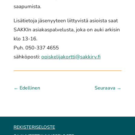
saapumista.
Lisätietoja jäsenyyteen liittyvistä asioista saat
SAKKIn asiakaspalvelusta, joka on auki arkisin
klo 13-16.
Puh. 050-337 4655
sähköposti:
opiskelijakortti@sakkiry.fi
←
Edellinen
Seuraava
→
REKISTERISELOSTE