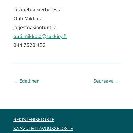
Lisätietoa kiertueesta:
Outi Mikkola
järjestöasiantuntija
outi.mikkola@sakkiry.fi
044 7520 452
←
Edellinen
Seuraava
→
REKISTERISELOSTE
SAAVUTETTAVUUSSELOSTE