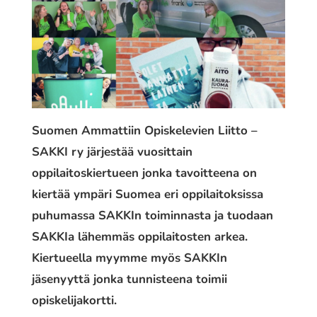
Suomen Ammattiin Opiskelevien Liitto –
SAKKI ry järjestää vuosittain
oppilaitoskiertueen jonka tavoitteena on
kiertää ympäri Suomea eri oppilaitoksissa
puhumassa SAKKIn toiminnasta ja tuodaan
SAKKIa lähemmäs oppilaitosten arkea.
Kiertueella myymme myös SAKKIn
jäsenyyttä jonka tunnisteena toimii
opiskelijakortti.