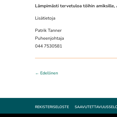
Lämpimästi tervetuloa töihin amiksille
Lisätietoja
Patrik Tanner
Puheenjohtaja
044 7530581
←
Edellinen
REKISTERISELOSTE
SAAVUTETTAVUUSSEL