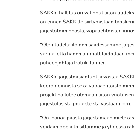
SAKKIn hallitus on valinnut liiton uudeks
on ennen SAKKIlle siirtymistään työsken
järjestötoiminnasta, vapaaehtoisten inno
“Olen todella iloinen saadessamme järje
varma, että hänen ammattitaidollaan me
puheenjohtaja Patrik Tanner.
SAKKIn järjestöasiantuntija vastaa SAKKI
koordinoinnista sekä vapaaehtoistoiminna
projektina tulee olemaan liiton vuotuis
järjestöllisistä projekteista vastaaminen.
“On ihanaa päästä järjestämään mielekästä 
voidaan oppia toisiltamme ja yhdessä rak