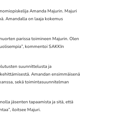
adenomiopiskelija Amanda Majurin. Majuri
änä. Amandalla on laaja kokemus
nuorten parissa toimineen Majurin. Olen
ipuolisempia”, kommentoi SAKKIn
lutusten suunnittelusta ja
sen kehittämisestä. Amandan ensimmäisenä
 kanssa, sekä toimintasuunnitelman
olla jäsenten tapaamista ja sitä, että
aa”, iloitsee Majuri.