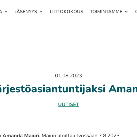
A
JÄSENYYS
LIITTOKOKOUS
TOIMINTAMME
01.08.2023
rjestöasiantuntijaksi Ama
UUTISET
tu Amanda Majuri.
Majuri aloittaa työssään 7.8.2023.