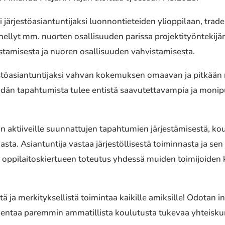
i järjestöasiantuntijaksi luonnontieteiden ylioppilaan, tr
nellyt mm. nuorten osallisuuden parissa projektityöntekij
stamisesta ja nuoren osallisuuden vahvistamisesta.
stöasiantuntijaksi vahvan kokemuksen omaavan ja pitkään 
idän tapahtumista tulee entistä saavutettavampia ja mon
n aktiiveille suunnattujen tapahtumien järjestämisestä, kou
sta. Asiantuntija vastaa järjestöllisestä toiminnasta ja 
en oppilaitoskiertueen toteutus yhdessä muiden toimijoiden
ja merkityksellistä toimintaa kaikille amiksille! Odotan inn
entaa paremmin ammatillista koulutusta tukevaa yhteiskunt