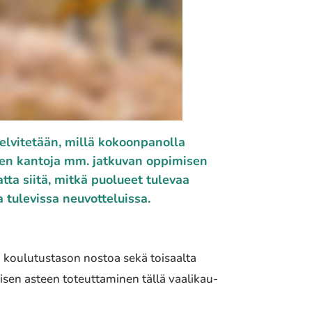
lvi­te­tään, millä kokoon­pa­nol­la
­den kantoja mm. jatku­van oppi­mi­sen
atta siitä, mitkä puolu­eet tulevaa
ule­vis­sa neuvot­te­luis­sa.
n koulu­tus­ta­son nostoa sekä toisaal­ta
oisen asteen toteut­ta­mi­nen tällä vaali­kau­