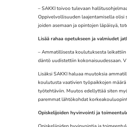
– SAKKI toivoo tule­vaan halli­tus­oh­jel­maa
Oppivelvollisuuden laajen­ta­mi­sel­la olisi se
joi­den asemaan ja opin­to­jen läpäi­syä, t
Lisää rahaa opetuk­seen ja valmiu­det jatko
– Ammatillisesta koulu­tuk­ses­ta leikat­tii
dän­tö uudis­tet­tiin koko­nai­suu­des­saan. 
Lisäksi SAKKI haluaa muutok­sia amma­til­li
kou­lu­tus­ta vaati­vien työpaik­ko­jen määr
työteh­tä­viin. Muutos edel­lyt­tää siten myö
parem­mat lähtö­koh­dat korkea­kou­luo­pin­to
Opiskelijoiden hyvin­voin­ti ja toimeen­tu­l
Opiskelijoiden hyvin­voin­tia ja toimeen­tu­lo