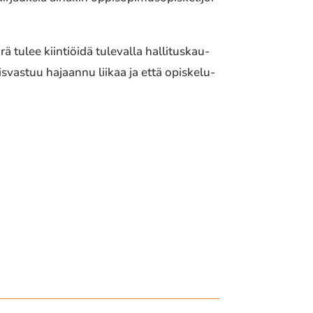
tulee kiin­tiöi­dä tule­val­la halli­tus­kau­
s­vas­tuu hajaan­nu liikaa ja että opis­ke­lu­