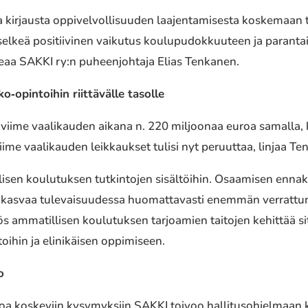
 kirjaus­ta oppi­vel­vol­li­suu­den laajen­ta­mi­ses­ta koske­maan
lkeä posi­tii­vi­nen vaiku­tus koulu­pu­dok­kuu­teen ja paran­tai­s
oteaa SAKKI ry:n puheen­joh­ta­ja Elias Tenkanen.
‐opintoihin riit­tä­väl­le tasolle
n viime vaali­kau­den aikana n. 220 miljoo­naa euroa samalla, k
Viime vaali­kau­den leik­kauk­set tulisi nyt peruut­taa, linjaa T
­sen koulu­tuk­sen tutkin­to­jen sisäl­töi­hin. Osaamisen enna­
ä kasvaa tule­vai­suu­des­sa huomat­ta­vas­ti enemmän verrat­tu
s amma­til­li­sen koulu­tuk­sen tarjoa­mien taito­jen kehit­tää si
i­hin ja elini­käi­sen oppi­mi­seen.
o
a koske­viin kysy­myk­siin SAKKI toivoo halli­tus­oh­jel­maan kir