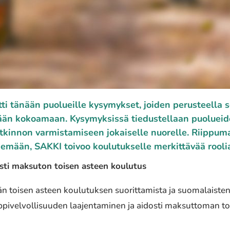
 tänään puolueil­le kysy­myk­set, joiden perus­teel­la se
hde­tään kokoa­maan. Kysymyksissä tiedus­tel­laan puoluei
kin­non varmis­ta­mi­seen jokai­sel­le nuorel­le. Riippum
­mään, SAKKI toivoo koulu­tuk­sel­le merkit­tä­vää roolia t
dosti maksu­ton toisen asteen koulu­tus
ään toisen asteen koulu­tuk­sen suorit­ta­mis­ta ja suoma­lais­te
i­vel­vol­li­suu­den laajen­ta­mi­nen ja aidosti maksut­to­man t