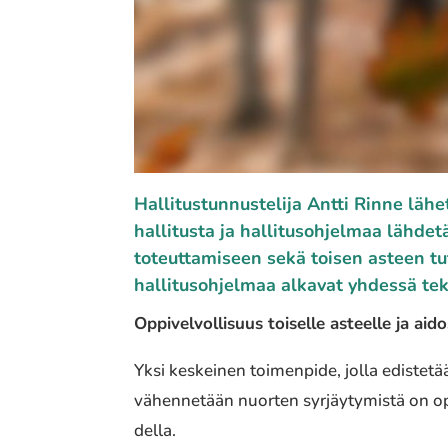
Hallitustunnustelija Antti Rinne lähetti
halli­tus­ta ja halli­tus­oh­jel­maa lä
toteut­ta­mi­seen sekä toisen asteen tut
halli­tus­oh­jel­maa alkavat yhdessä teke
Oppivelvollisuus toisel­le asteel­le ja ai
Yksi keskei­nen toimen­pi­de, jolla edis­te­t
vähen­ne­tään nuorten syrjäy­ty­mis­tä on opp
del­la.