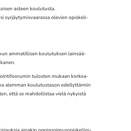
 toisen asteen koulu­tus­ta.
i syrjäy­ty­mis­vaa­ras­sa olevien opis­ke­li­
un amma­til­li­sen koulu­tuk­sen lain­sää­
enkanen.
koin­ti­foo­ru­min tulos­ten mukaan korkea­
­na alemman koulu­tus­ta­son edel­lyt­tä­miin
ten, että se mahdol­lis­taa vielä nykyis­tä
jauk­sia ainakin oppi­so­pi­mus­opis­ke­li­joi­