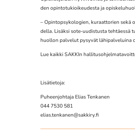
den opin­to­tu­kioi­keu­des­ta ja opis­ke­lu­huol
– Opintopsykologien, kuraat­to­rien sekä opis­
del­la. Lisäksi sote‐uudistusta tehtäes­sä tul
huol­lon palve­lut pysyvät lähi­pal­ve­lui­na o
Lue kaikki SAKKIn halli­tus­oh­jel­ma­ta­voit­
Lisätietoja:
Puheenjohtaja Elias Tenkanen
044 7530 581
elias.tenkanen@sakkiry.fi