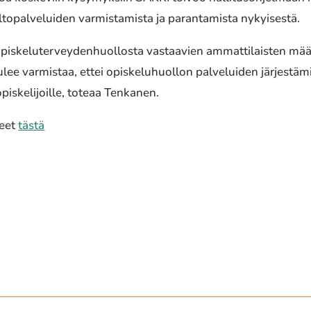
­to­pal­ve­lui­den varmis­ta­mis­ta ja paran­ta­mis­ta nykyi­ses­tä.
ke­lu­ter­vey­den­huol­los­ta vastaa­vien ammat­ti­lais­ten määrä 
ee varmis­taa, ettei opis­ke­lu­huol­lon palve­lui­den järjes­tä­mi
pis­ke­li­joil­le, toteaa Tenkanen.
teet
tästä