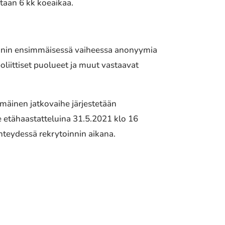
etaan 6 kk koeaikaa.
nnin ensimmäisessä vaiheessa anonyymia
oliittiset puolueet ja muut vastaavat
äinen jatkovaihe järjestetään
e etähaastatteluina 31.5.2021 klo 16
teydessä rekrytoinnin aikana.