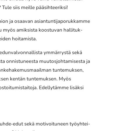
Tule siis meille pääsih­tee­rik­si!
ion ja osaavan asian­tun­ti­ja­po­ruk­kam­me
uu myös amik­sis­ta koos­tu­van halli­tuk­
i­den hoita­mis­ta.
 edun­val­von­nal­lis­ta ymmär­rys­tä sekä
kemusta onnistuneesta muutosjohtamisesta ja
ja hankehakemusmaailman tuntemuksen,
­tuk­sen kentän tunte­muksen. Myös
s­toi­tu­mis­tai­to­ja. Edellytämme lisäksi
 työsuhde‐edut sekä moti­voi­tu­neen työyh­tei­