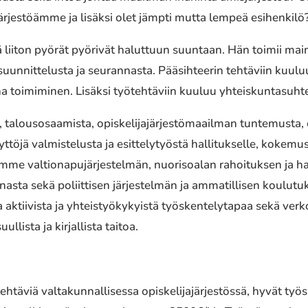
järjes­töäm­me ja lisäksi olet jämpti mutta lempeä esihen­ki­lö? 
ä liiton pyörät pyöri­vät halut­tuun suun­taan. Hän toimii main
suun­nit­te­lus­ta ja seuran­nas­ta. Pääsihteerin tehtä­viin kuul
a toimi­mi­nen. Lisäksi työteh­tä­viin kuuluu yhteis­kun­ta­suh­te
lous­osaa­mis­ta, opis­ke­li­ja­jär­jes­tö­maa­il­man tunte­mus­ta,
on näyttöjä valmistelusta ja esittelytyöstä hallitukselle, ko
tsomme valtionapujärjestelmän, nuorisoalan rahoituksen 
ta sekä poliit­ti­sen järjes­tel­män ja amma­til­li­sen koulu
­vis­ta ja yhteis­työ­ky­kyis­tä työs­ken­te­ly­ta­paa sekä verko
lista ja kirjallista taitoa.
htä­viä valta­kun­nal­li­ses­sa opis­ke­li­ja­jär­jes­tös­sä, hyvät