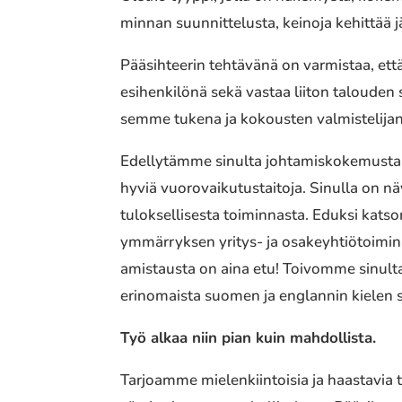
min­nan suun­nit­te­lus­ta, keinoja kehit­tää 
Pääsihteerin tehtä­vä­nä on varmis­taa, ett
esihen­ki­lö­nä sekä vastaa liiton talou­den 
sem­me tukena ja kokous­ten valmis­te­li­ja­n
Edellytämme sinulta johta­mis­ko­ke­mus­ta, ta
hyviä vuoro­vai­ku­tus­tai­to­ja. Sinulla 
tuloksellisesta toiminnasta. Eduksi ka
ymmärryksen yritys- ja osakeyhtiötoiminnas
amistausta on aina etu! Toivomme sinulta aktii
erinomaista suomen ja englannin kielen suul
Työ alkaa niin pian kuin mahdollista.
Tarjoamme mielen­kiin­toi­sia ja haas­ta­via te