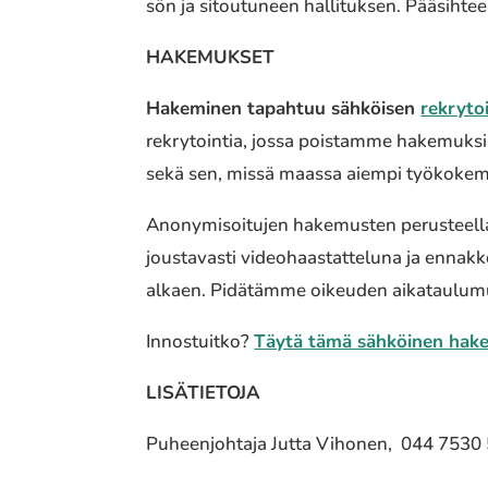
sön ja sitou­tu­neen halli­tuk­sen. Pääsi
HAKEMUKSET
Hakeminen tapahtuu sähköisen
rekryt
rekrytointia, jossa poistamme hakemuksia 
sekä sen, missä maassa aiempi työkokemu
Anonymisoitujen hakemusten perusteella
joustavasti videohaastatteluna ja ennakk
alkaen. Pidätämme oikeuden aikataulumu
Innostuitko?
Täytä tämä sähköinen hak
LISÄTIETOJA
Puheenjohtaja Jutta Vihonen, 044 7530 58