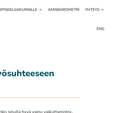
OPISKELIJAKUNNILLE
AMISBAROMETRI
YHTEYS
ENG
työsuhteeseen
o sinulla hyvä vainu vaikut­ta­mis­toi­