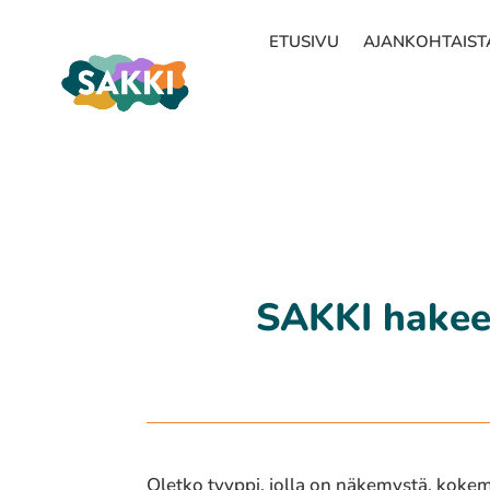
ETUSIVU
AJANKOHTAIST
SAKKI hakee 
Oletko tyyppi, jolla on näke­mys­tä, koke