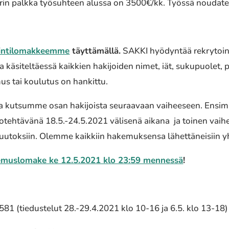
hteerin palkka työsuhteen alussa on 3500€/kk. Työssä noudat
ointilomakkeemme
täyttämällä.
SAKKI hyödyntää rekrytoi
käsiteltäessä kaikkien hakijoiden nimet, iät, sukupuolet, p
s tai koulutus on hankittu.
 kutsumme osan hakijoista seuraavaan vaiheeseen. Ensimm
otehtävänä 18.5.-24.5.2021 välisenä aikana ja toinen vaih
utoksiin. Olemme kaikkiin hakemuksensa lähettäneisiin yh
emuslomake ke 12.5.2021 klo 23:59 mennessä
!
1 (tiedustelut 28.-29.4.2021 klo 10-16 ja 6.5. klo 13-18)