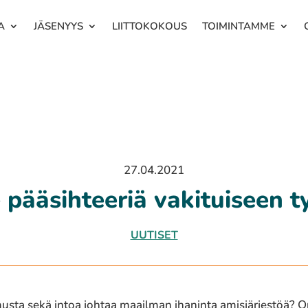
A
JÄSENYYS
LIITTOKOKOUS
TOIMINTAMME
27.04.2021
pääsih­tee­riä vakituiseen 
UUTISET
musta sekä intoa johtaa maailman ihaninta amisjärjestöä? Onk