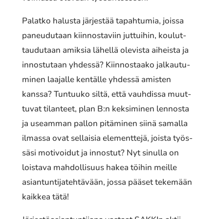
Palatko halusta järjes­tää tapah­tu­mia, joissa
paneu­du­taan kiin­nos­ta­viin juttui­hin, koulut­
tau­du­taan amiksia lähellä olevis­ta aiheis­ta ja
innos­tu­taan yhdessä? Kiinnostaako jalkau­tu­
mi­nen laajal­le kentäl­le yhdessä amisten
kanssa? Tuntuuko siltä, että vauh­dis­sa muut­
tu­vat tilan­teet, plan B:n keksi­mi­nen lennos­ta
ja useam­man pallon pitä­mi­nen siinä samalla
ilmassa ovat sellai­sia element­te­jä, joista työs­
sä­si moti­voi­dut ja innos­tut? Nyt sinulla on
lois­ta­va mahdol­li­suus hakea töihin meille
asian­tun­ti­ja­teh­tä­vään, jossa pääset teke­mään
kaikkea tätä!