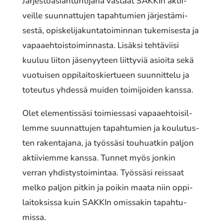
Järjestöasiantuntijana vastaat SAKKIn aktii­
veil­le suun­nat­tu­jen tapah­tu­mien järjes­tä­mi­
ses­tä, opis­ke­li­ja­kun­ta­toi­min­nan tuke­mi­ses­ta ja
vapaa­eh­tois­toi­min­nas­ta. Lisäksi tehtä­vii­si
kuuluu liiton jäse­nyy­teen liit­ty­viä asioita sekä
vuotui­sen oppi­lai­tos­kier­tu­een suun­nit­te­lu ja
toteu­tus yhdessä muiden toimi­joi­den kanssa.
Olet elemen­tis­sä­si toimies­sa­si vapaa­eh­toi­sil­
lem­me suun­nat­tu­jen tapah­tu­mien ja koulu­tus­
ten raken­ta­ja­na, ja työs­sä­si touhuat­kin paljon
aktii­viem­me kanssa. Tunnet myös jonkin
verran yhdis­tys­toi­min­taa. Työssäsi reis­saat
melko paljon pitkin ja poikin maata niin oppi­
lai­tok­sis­sa kuin SAKKIn omis­sa­kin tapah­tu­
mis­sa.