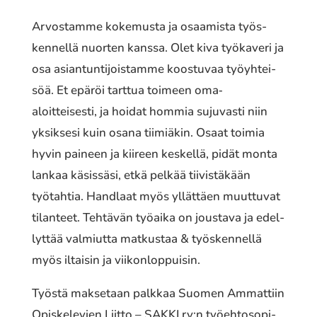
Arvostamme koke­mus­ta ja osaa­mis­ta työs­
ken­nel­lä nuorten kanssa. Olet kiva työka­ve­ri ja
osa asian­tun­ti­jois­tam­me koos­tu­vaa työyh­tei­
söä. Et epäröi tarttua toimeen oma‐
aloitteisesti, ja hoidat hommia suju­vas­ti niin
yksik­se­si kuin osana tiimiä­kin. Osaat toimia
hyvin paineen ja kiireen keskel­lä, pidät monta
lankaa käsis­sä­si, etkä pelkää tiivis­tä­kään
työtah­tia. Handlaat myös yllät­täen muut­tu­vat
tilan­teet. Tehtävän työaika on jous­ta­va ja edel­
lyt­tää valmiut­ta matkus­taa & työs­ken­nel­lä
myös iltai­sin ja viikon­lop­pui­sin.
Työstä makse­taan palkkaa Suomen Ammattiin
Opiskelevien Liitto – SAKKI ry:n työeh­to­so­pi­