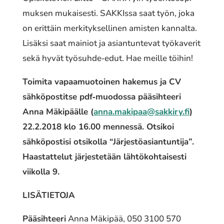
muk­sen mukai­ses­ti. SAKKIssa saat työn, joka
on erit­täin merki­tyk­sel­li­nen amisten kannal­ta.
Lisäksi saat mainiot ja asian­tun­te­vat työka­ve­rit
sekä hyvät työsuhde‐edut. Hae meille töihin!
Toimita vapaa­muo­toi­nen hakemus ja CV
sähkö­pos­tit­se pdf‐muodossa pääsih­tee­ri
Anna Mäkipäälle (
anna.makipaa@sakkiry.fi
)
22.2.2018 klo 16.00 mennes­sä. Otsikoi
sähkö­pos­ti­si otsi­kol­la “Järjestöasiantuntija”.
Haastattelut järjes­te­tään lähtö­koh­tai­ses­ti
viikol­la 9.
LISÄTIETOJA
Pääsihteeri
Anna Mäkipää, 050 3100 570