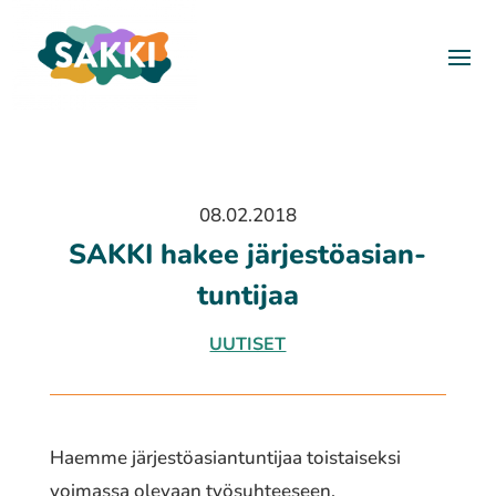
08.02.2018
SAKKI hakee järjes­tö­asian­
tun­ti­jaa
UUTISET
Haemme järjes­tö­asian­tun­ti­jaa tois­tai­sek­si
voimas­sa olevaan työsuh­tee­seen.