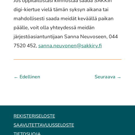
Jos oppilaitostasi kiinnostaa saada SAKKIn
digi-kiertue vielä tämän syksyn aikana tai
mahdollisesti saada meidät keväällä paikan
päälle, voit olla yhteydessä meidän
järjestöasiantuntijaan Sanna Neuvoseen, 044
7520 452,
sanna.neuvonen@sakkiry.fi
←
Edellinen
Seuraava
→
REKISTERISELOSTE
SAAVUTETTAVUUSSELOSTE
TIETOSUOJA