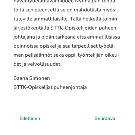
hyvät työelä­mä­val­miu­det. Nyt haluan tehdä
töitä sen eteen, että se on mahdol­lis­ta myös
tule­vil­le ammat­ti­lai­sil­le. Tällä hetkel­lä toimin
järjes­tö­ken­täl­lä STTK‐Opiskelijoiden puheen­
joh­ta­ja­na ja pidän tärkeä­nä että amma­til­li­sis­sa
opin­nois­sa opis­ke­li­ja saa tarpeel­li­set työelä­
män peli­sään­nöt sekä oppii työn­te­ki­jän oikeu­
det ja velvol­li­suu­det.
Saana Simonen
STTK‐Opiskelijat puheen­joh­ta­ja
←
Edellinen
Seuraava
→