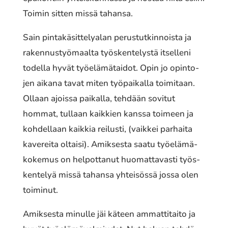
Toimin sitten missä tahansa.
Sain pinta­kä­sit­te­ly­alan perus­tut­kin­nois­ta ja
raken­nus­työ­maal­ta työs­ken­te­lys­tä itsel­le­ni
todella hyvät työelä­mä­tai­dot. Opin jo opin­to­
jen aikana tavat miten työpai­kal­la toimi­taan.
Ollaan ajoissa paikal­la, tehdään sovitut
hommat, tullaan kaik­kien kanssa toimeen ja
kohdel­laan kaikkia reilus­ti, (vaikkei parhai­ta
kave­rei­ta oltaisi). Amiksesta saatu työelä­mä­
ko­ke­mus on helpot­ta­nut huomat­ta­vas­ti työs­
ken­te­lyä missä tahansa yhtei­sös­sä jossa olen
toimi­nut.
Amiksesta minulle jäi käteen ammat­ti­tai­to ja