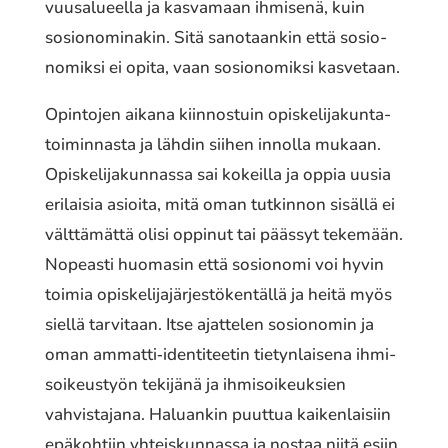
vuusa­lu­eel­la ja kasva­maan ihmi­se­nä, kuin
sosio­no­mi­na­kin. Sitä sano­taan­kin että sosio­
no­mik­si ei opita, vaan sosio­no­mik­si kasve­taan.
Opintojen aikana kiin­nos­tuin opis­ke­li­ja­kun­ta­
toi­min­nas­ta ja lähdin siihen innolla mukaan.
Opiskelijakunnassa sai kokeil­la ja oppia uusia
erilai­sia asioita, mitä oman tutkin­non sisällä ei
vält­tä­mät­tä olisi oppinut tai päässyt teke­mään.
Nopeasti huoma­sin että sosio­no­mi voi hyvin
toimia opis­ke­li­ja­jär­jes­tö­ken­täl­lä ja heitä myös
siellä tarvi­taan. Itse ajat­te­len sosio­no­min ja
oman ammatti‐identiteetin tietyn­lai­se­na ihmi­
soi­keus­työn teki­jä­nä ja ihmi­soi­keuk­sien
vahvis­ta­ja­na. Haluankin puuttua kaiken­lai­siin
epäkoh­tiin yhteis­kun­nas­sa ja nostaa niitä esiin.