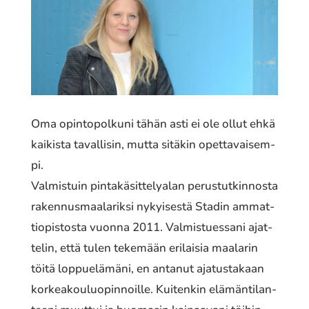
Oma opin­to­pol­ku­ni tähän asti ei ole ollut ehkä
kaikis­ta taval­li­sin, mutta sitäkin opet­ta­vai­sem­
pi.
Valmistuin pinta­kä­sit­te­ly­alan perus­tut­kin­nos­ta
raken­nus­maa­la­rik­si nykyi­ses­tä Stadin ammat­
tio­pis­tos­ta vuonna 2011. Valmistuessani ajat­
te­lin, että tulen teke­mään erilai­sia maala­rin
töitä loppue­lä­mä­ni, en antanut ajatus­ta­kaan
korkea­kou­luo­pin­noil­le. Kuitenkin elämän­ti­lan­