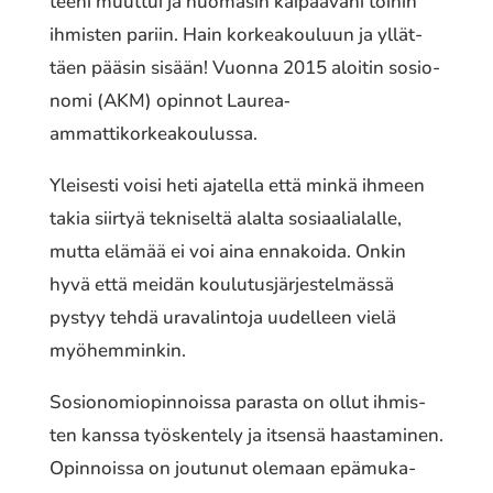
tee­ni muuttui ja huoma­sin kaipaa­va­ni töihin
ihmis­ten pariin. Hain korkea­kou­luun ja yllät­
täen pääsin sisään! Vuonna 2015 aloitin sosio­
no­mi (AKM) opinnot Laurea‐
ammattikorkeakoulussa.
Yleisesti voisi heti ajatel­la että minkä ihmeen
takia siirtyä tekni­sel­tä alalta sosi­aa­lia­lal­le,
mutta elämää ei voi aina enna­koi­da. Onkin
hyvä että meidän koulu­tus­jär­jes­tel­mäs­sä
pystyy tehdä urava­lin­to­ja uudel­leen vielä
myöhem­min­kin.
Sosionomiopinnoissa parasta on ollut ihmis­
ten kanssa työs­ken­te­ly ja itsensä haas­ta­mi­nen.
Opinnoissa on joutu­nut olemaan epämu­ka­