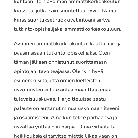
kohtaan. Tein avoimen ammattikorkeakoulun
kursseja, jotka sain suoritettua hyvin. Nämä
kurssisuoritukset ruokkivat intoani siirtyä
tutkinto-opiskelijaksi ammattikorkeakouluun.
Avoimen ammattikorkeakoulun kautta hain ja
pääsin sisään tutkinto-opiskelijaksi. Olen
tämän jälkeen onnistunut suorittamaan
opintojani tavoiteajassa. Olenkin hyvä
esimerkki siitä, että omien kielteisten
uskomusten ei tule antaa määrittää omaa
tulevaisuuskuvaa. Harjoitteluissa saatu
palaute on auttanut minua uskomaan itseeni
ja osaamiseeni. Aina kun tekee parhaansa ja
uskaltaa yrittää niin pärjää. Omia virheitä tai
heikkouksia ei tarvitse miettiä liikaa vaan on