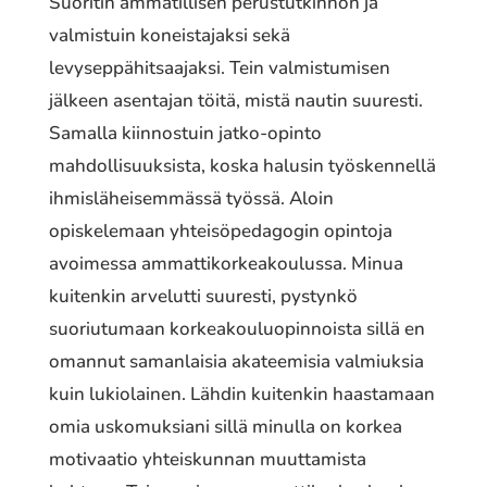
Suoritin ammatillisen perustutkinnon ja
valmistuin koneistajaksi sekä
levyseppähitsaajaksi. Tein valmistumisen
jälkeen asentajan töitä, mistä nautin suuresti.
Samalla kiinnostuin jatko-opinto
mahdollisuuksista, koska halusin työskennellä
ihmisläheisemmässä työssä. Aloin
opiskelemaan yhteisöpedagogin opintoja
avoimessa ammattikorkeakoulussa. Minua
kuitenkin arvelutti suuresti, pystynkö
suoriutumaan korkeakouluopinnoista sillä en
omannut samanlaisia akateemisia valmiuksia
kuin lukiolainen. Lähdin kuitenkin haastamaan
omia uskomuksiani sillä minulla on korkea
motivaatio yhteiskunnan muuttamista