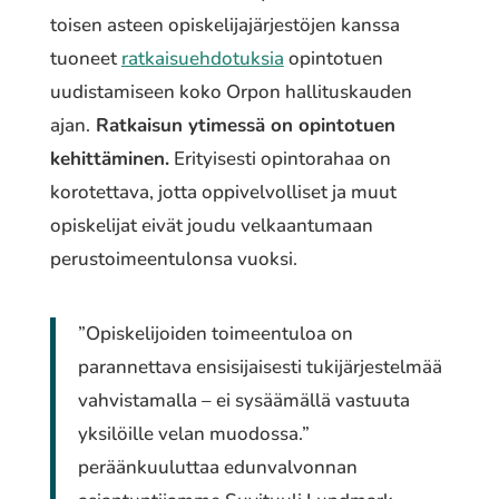
toisen asteen opiskelijajärjestöjen kanssa
tuoneet
ratkaisuehdotuksia
opintotuen
uudistamiseen koko Orpon hallituskauden
ajan.
Ratkaisun ytimessä on opintotuen
kehittäminen.
Erityisesti opintorahaa on
korotettava, jotta oppivelvolliset ja muut
opiskelijat eivät joudu velkaantumaan
perustoimeentulonsa vuoksi.
”Opiskelijoiden toimeentuloa on
parannettava ensisijaisesti tukijärjestelmää
vahvistamalla – ei sysäämällä vastuuta
yksilöille velan muodossa.”
peräänkuuluttaa edunvalvonnan