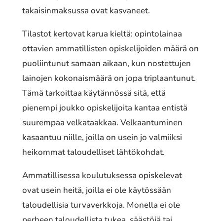
takaisinmaksussa ovat kasvaneet.
Tilastot kertovat karua kieltä: opintolainaa
ottavien ammatillisten opiskelijoiden määrä on
puoliintunut samaan aikaan, kun nostettujen
lainojen kokonaismäärä on jopa triplaantunut.
Tämä tarkoittaa käytännössä sitä, että
pienempi joukko opiskelijoita kantaa entistä
suurempaa velkataakkaa. Velkaantuminen
kasaantuu niille, joilla on usein jo valmiiksi
heikommat taloudelliset lähtökohdat.
Ammatillisessa koulutuksessa opiskelevat
ovat usein heitä, joilla ei ole käytössään
taloudellisia turvaverkkoja. Monella ei ole
perheen taloudellista tukea, säästöjä tai