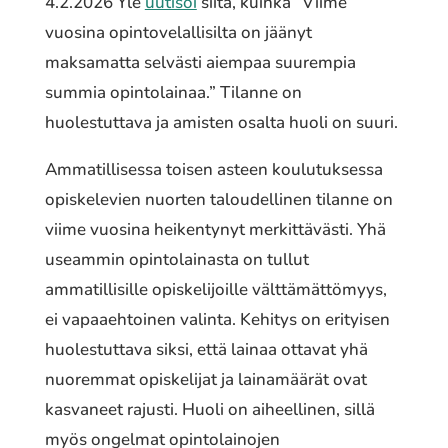
4.2.2026 Yle
uutisoi
siitä, kuinka “Viime
vuosina opintovelallisilta on jäänyt
maksamatta selvästi aiempaa suurempia
summia opintolainaa.” Tilanne on
huolestuttava ja amisten osalta huoli on suuri.
Ammatillisessa toisen asteen koulutuksessa
opiskelevien nuorten taloudellinen tilanne on
viime vuosina heikentynyt merkittävästi. Yhä
useammin opintolainasta on tullut
ammatillisille opiskelijoille välttämättömyys,
ei vapaaehtoinen valinta. Kehitys on erityisen
huolestuttava siksi, että lainaa ottavat yhä
nuoremmat opiskelijat ja lainamäärät ovat
kasvaneet rajusti. Huoli on aiheellinen, sillä
myös ongelmat opintolainojen