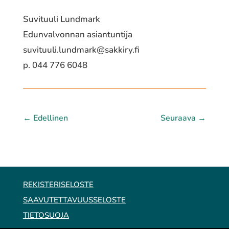
Suvituuli Lundmark
Edunvalvonnan asiantuntija
suvituuli.lundmark@sakkiry.fi
p. 044 776 6048
←
Edellinen
Seuraava
→
REKISTERISELOSTE
SAAVUTETTAVUUSSELOSTE
TIETOSUOJA