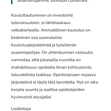
asiantuntijamme Suvituuli Lundmark.
Kouluttautuminen on investointi
tulevaisuuteen, ei lähtölaukaus
velkakierteelle. Ammatillinen koulutus on
keskeinen osa suomalaista
koulutusjärjestelmää ja työelämän
osaamispohjaa. On yhteiskunnan vastuulla
varmistaa, että jokaisella nuorella on
mahdollisuus opiskella ilman kohtuutonta
taloudellista taakkaa. Opintolainaan nojaava
järjestelmä ei täytä tätä tavoitetta. Nyt on aika
korjata suunta ja asettaa opiskelijoiden
hyvinvointi etusijalle!
Lisätietoja: