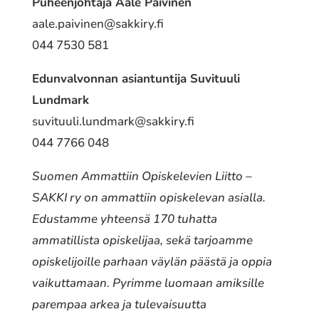
Puheenjohtaja Aale Päivinen
aale.paivinen@sakkiry.fi
044 7530 581
Edunvalvonnan asiantuntija Suvituuli
Lundmark
suvituuli.lundmark@sakkiry.fi
044 7766 048
Suomen Ammattiin Opiskelevien Liitto –
SAKKI ry on ammattiin opiskelevan asialla.
Edustamme yhteensä 170 tuhatta
ammatillista opiskelijaa, sekä tarjoamme
opiskelijoille parhaan väylän päästä ja oppia
vaikuttamaan. Pyrimme luomaan amiksille
parempaa arkea ja tulevaisuutta