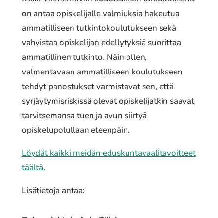
on antaa opiskelijalle valmiuksia hakeutua
ammatilliseen tutkintokoulutukseen sekä
vahvistaa opiskelijan edellytyksiä suorittaa
ammatillinen tutkinto. Näin ollen,
valmentavaan ammatilliseen koulutukseen
tehdyt panostukset varmistavat sen, että
syrjäytymisriskissä olevat opiskelijatkin saavat
tarvitsemansa tuen ja avun siirtyä
opiskelupolullaan eteenpäin.
Löydät kaikki meidän eduskuntavaalitavoitteet
täältä.
Lisätietoja antaa: