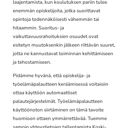
laajentamista, kun koulutuksen pariin tulee
enemmän opiskelijoita, jotka suorittavat
opintoja todennäköisesti vähemmän tai
hitaammin. Suoritus- ja
vaikuttavuusrahoituksien osuudet ovat
esitetyn muutoksenkin jälkeen riittävän suuret,
jotta ne kannustavat toiminnan kehittämiseen
ja tehostamiseen.
Pidämme hyvänä, että opiskelija- ja
työelämäpalautteen keräämisessä voitaisiin
ottaa käyttöön automaattiset
palautejärjestelmät. Työelämäpalautteen
käyttöönoton siirtäminen on tämä tavoite
huomioon ottaen ymmärrettävää. Tuemme
samoin yhteystietojen tallentamista Koski-