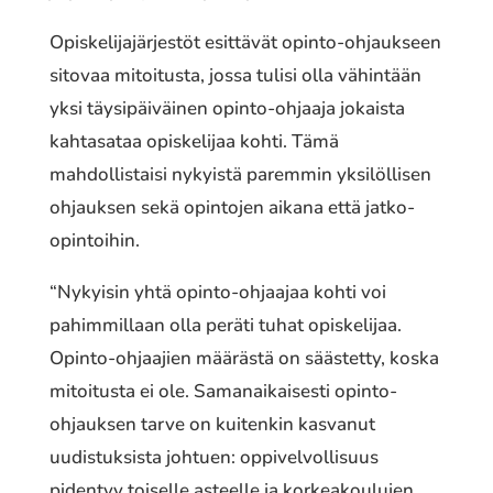
Opiskelijajärjestöt esittävät opinto-ohjaukseen
sitovaa mitoitusta, jossa tulisi olla vähintään
yksi täysipäiväinen opinto-ohjaaja jokaista
kahtasataa opiskelijaa kohti. Tämä
mahdollistaisi nykyistä paremmin yksilöllisen
ohjauksen sekä opintojen aikana että jatko-
opintoihin.
“Nykyisin yhtä opinto-ohjaajaa kohti voi
pahimmillaan olla peräti tuhat opiskelijaa.
Opinto-ohjaajien määrästä on säästetty, koska
mitoitusta ei ole. Samanaikaisesti opinto-
ohjauksen tarve on kuitenkin kasvanut
uudistuksista johtuen: oppivelvollisuus
pidentyy toiselle asteelle ja korkeakoulujen