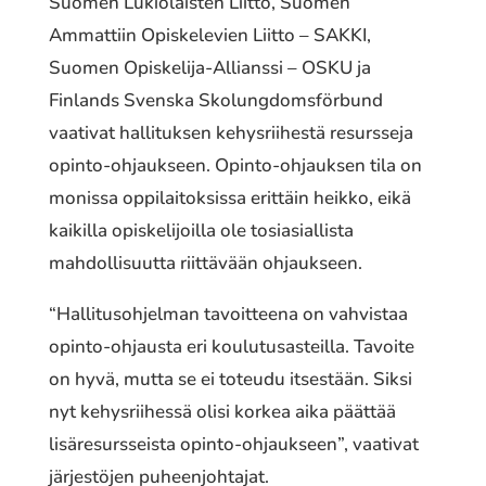
Suomen Lukiolaisten Liitto, Suomen
Ammattiin Opiskelevien Liitto – SAKKI,
Suomen Opiskelija-Allianssi – OSKU ja
Finlands Svenska Skolungdomsförbund
vaativat hallituksen kehysriihestä resursseja
opinto-ohjaukseen. Opinto-ohjauksen tila on
monissa oppilaitoksissa erittäin heikko, eikä
kaikilla opiskelijoilla ole tosiasiallista
mahdollisuutta riittävään ohjaukseen.
“Hallitusohjelman tavoitteena on vahvistaa
opinto-ohjausta eri koulutusasteilla. Tavoite
on hyvä, mutta se ei toteudu itsestään. Siksi
nyt kehysriihessä olisi korkea aika päättää
lisäresursseista opinto-ohjaukseen”, vaativat
järjestöjen puheenjohtajat.