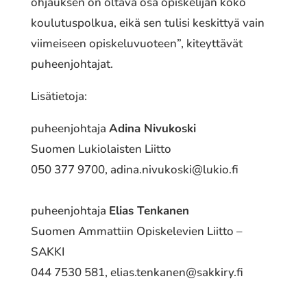
ohjauksen on oltava osa opiskelijan koko
koulutuspolkua, eikä sen tulisi keskittyä vain
viimeiseen opiskeluvuoteen”, kiteyttävät
puheenjohtajat.
Lisätietoja:
puheenjohtaja
Adina Nivukoski
Suomen Lukiolaisten Liitto
050 377 9700,
adina.nivukoski@lukio.fi
puheenjohtaja
Elias Tenkanen
Suomen Ammattiin Opiskelevien Liitto –
SAKKI
044 7530 581,
elias.tenkanen@sakkiry.fi