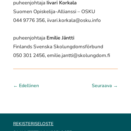
puheenjohtaja
Iivari Korkala
Suomen Opiskelija-Allianssi – OSKU
044 9776 356,
iivari.korkala@osku.info
puheenjohtaja
Emilie Jäntti
Finlands Svenska Skolungdomsförbund
050 301 2456,
emilie.jantti@skolungdom.fi
←
Edellinen
Seuraava
→
REKISTERISELOSTE