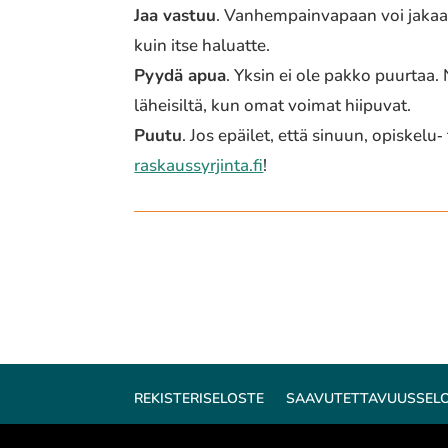
Jaa vastuu
. Vanhempainvapaan voi jakaa. 
kuin itse haluat­te.
Pyydä apua
. Yksin ei ole pakko puurtaa. Ne
lähei­sil­tä, kun omat voimat hiipu­vat.
Puutu
. Jos epäilet, että sinuun, opiskelu‐ t
raskaussyrjinta.fi
!
REKISTERISELOSTE
SAAVUTETTAVUUSSEL