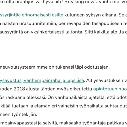
tko olla uraoh­jus vai hyvä äiti? Breaking news: vanhem­pi voi
r­jin­tää erin­omai­ses­ti esille
kulu­neen syksyn aikana. Se o
naisten urasuun­ni­tel­miin, perhe­va­pai­den tasa­puo­li­seen 
syrjintä on yksin­ker­tai­ses­ti laiton­ta. Silti kaikil­la aloilla o
euvo­la­sys­tee­mim­me on tuke­na­si läpi odotusa­jan.
­sa­vus­tus, vanhem­pain­ra­ha ja lapsi­li­sä
. Äitiysavustuksen vo
 vuoden 2018 alusta lähtien myös oikeu­tet­tu
opin­to­tuen huol­
raskaa­na olles­sa­si. On vanhan­ai­kais­ta ajatel­la, että odot
­ki­jää tuetaan ja elämän eri vaihei­siin työpai­kal­la suhtau­du­
­neen työn­te­ki­jän.
em­pain­va­paas­ta­si ja selvitä, maksaa­ko työnan­ta­ja palkkaa