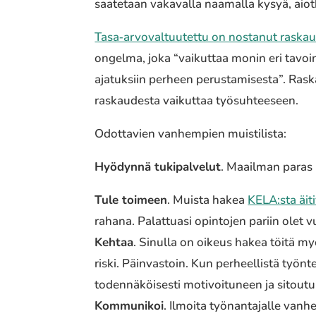
saate­taan vaka­val­la naamal­la kysyä, aio
Tasa‐arvovaltuutettu on nosta­nut raskaus­sy
ongelma, joka “vaikut­taa monin eri tavoin 
ajatuk­siin perheen perus­ta­mi­ses­ta”. Raskaus
raskau­des­ta vaikut­taa työsuh­tee­seen.
Odottavien vanhem­pien muis­ti­lis­ta:
Hyödynnä tuki­pal­ve­lut
. Maailman paras n
Tule toimeen
. Muista hakea
KELA:sta äitiy
rahana. Palattuasi opin­to­jen pariin olet
Kehtaa
. Sinulla on oikeus hakea töitä myös 
riski. Päinvastoin. Kun perheel­lis­tä työn­te
toden­nä­köi­ses­ti moti­voi­tu­neen ja sitou­tu
Kommunikoi
. Ilmoita työnan­ta­jal­le vanh