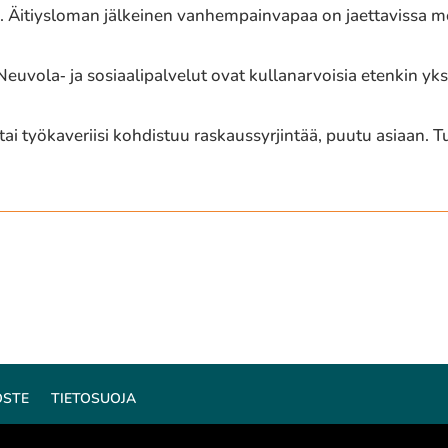
Äitiysloman jälkei­nen vanhem­pain­va­paa on jaet­ta­vis­sa 
uvola‐ ja sosi­aa­li­pal­ve­lut ovat kulla­nar­voi­sia etenkin y
ai työka­ve­rii­si kohdis­tuu raskaus­syr­jin­tää, puutu asiaan. 
OSTE
TIETOSUOJA