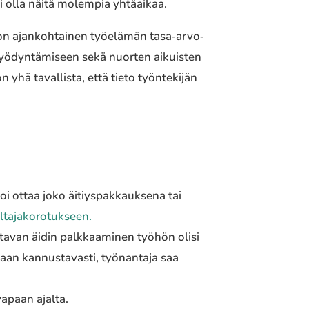
 olla näitä molem­pia yhtä­ai­kaa.
n ajan­koh­tai­nen työelä­män tasa‐arvo‐
hyödyn­tä­mi­seen sekä nuorten aikuis­ten
n yhä taval­lis­ta, että tieto työn­te­ki­jän
i ottaa joko äitiys­pak­kauk­se­na tai
ta­ja­ko­ro­tuk­seen.
­ta­van äidin palk­kaa­mi­nen työhön olisi
taan kannus­ta­vas­ti, työnan­ta­ja saa
 vapaan ajalta.