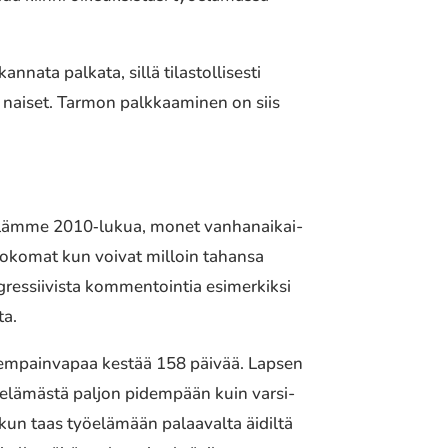
ata palkata, sillä tilas­tol­li­ses­ti
 naiset. Tarmon palk­kaa­mi­nen on siis
a elämme 2010‐lukua, monet vanhan­ai­kai­
ne mokomat kun voivat milloin tahansa
s­sii­vis­ta kommen­toin­tia esimer­kik­si
ta.
hem­pain­va­paa kestää 158 päivää. Lapsen
öelä­mäs­tä paljon pidem­pään kuin varsi­
 kun taas työelä­mään palaa­val­ta äidiltä