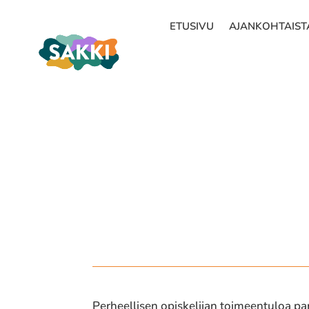
ETUSIVU
AJANKOHTAIST
Perheellisen opis­ke­li­jan toimeen­tu­loa par