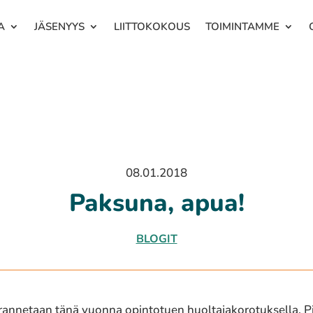
A
JÄSENYYS
LIITTOKOKOUS
TOIMINTAMME
08.01.2018
Paksuna, apua!
BLOGIT
an­ne­taan tänä vuonna opin­to­tuen huol­ta­ja­ko­ro­tuk­sel­la. Pi