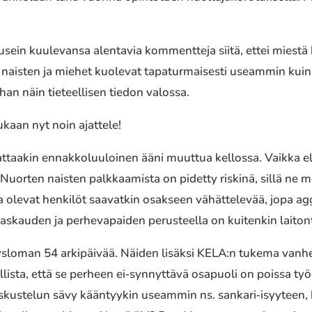
n kuule­van­sa alen­ta­via komment­te­ja siitä, ettei miestä kann
aisten ja miehet kuole­vat tapa­tur­mai­ses­ti useam­min kuin
— ihan näin tieteel­li­sen tiedon valossa.
ukaan nyt noin ajat­te­le!
­taa­kin ennak­ko­luu­loi­nen ääni muuttua kellos­sa. Vaikk
sä. Nuorten naisten palk­kaa­mis­ta on pidetty riskinä, sillä 
levat henki­löt saavat­kin osak­seen vähät­te­le­vää, jopa aggre
askau­den ja perhe­va­pai­den perus­teel­la on kuiten­kin laiton­
yys­lo­man 54 arki­päi­vää. Näiden lisäksi KELA:n tukema van
­lis­ta, että se perheen ei‐synnyttävä osapuo­li on poissa ty
keskus­te­lun sävy kään­tyy­kin useam­min ns. sankari‐isyyteen,