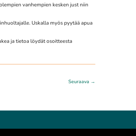
molem­pien vanhem­pien kesken just niin
ksin­huol­ta­jal­le. Uskalla myös pyytää apua
Tukea ja tietoa löydät osoit­tees­ta
Seuraava
→