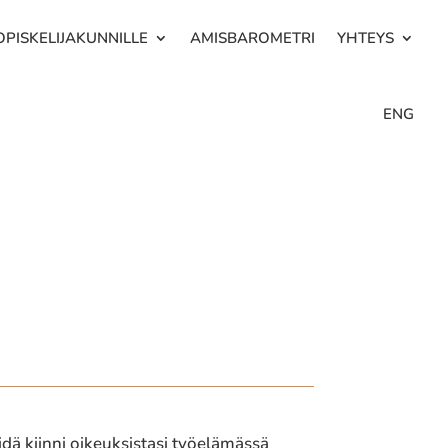
OPISKELIJAKUNNILLE
AMISBAROMETRI
YHTEYS
ENG
dä kiinni oikeuk­sis­ta­si työelä­mäs­sä