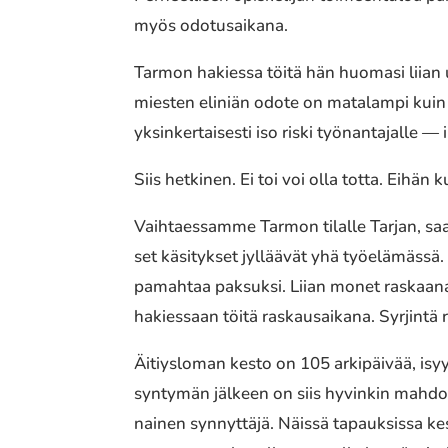
myös odotusai­ka­na.
Tarmon hakies­sa töitä hän huomasi liian usei
miesten eliniän odote on mata­lam­pi kuin n
yksin­ker­tai­ses­ti iso riski työnan­ta­jal­le 
Siis hetki­nen. Ei toi voi olla totta. Eihän k
Vaihtaessamme Tarmon tilalle Tarjan, saat
set käsi­tyk­set jyllää­vät yhä työelä­mäs­
pamah­taa paksuk­si. Liian monet raskaa­na o
hakies­saan töitä raskausai­ka­na. Syrjintä r
Äitiysloman kesto on 105 arki­päi­vää, is
synty­män jälkeen on siis hyvin­kin mahdol
nai­nen synnyt­tä­jä. Näissä tapauk­sis­sa 