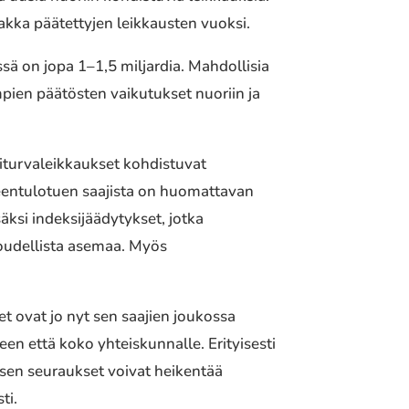
kka päätettyjen leikkausten vuoksi.
sä on jopa 1–1,5 miljardia. Mahdollisia
mpien päätösten vaikutukset nuoriin ja
aliturvaleikkaukset kohdistuvat
meentulotuen saajista on huomattavan
äksi indeksijäädytykset, jotka
oudellista asemaa. Myös
 ovat jo nyt sen saajien joukossa
en että koko yhteiskunnalle. Erityisesti
 sen seuraukset voivat heikentää
ti.