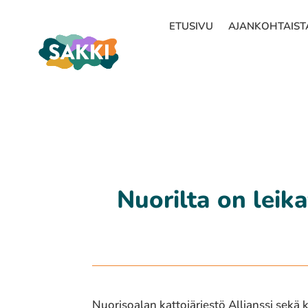
ETUSIVU
AJANKOHTAIST
Nuorilta on leika
Nuorisoalan kattojärjestö Allianssi sekä ka