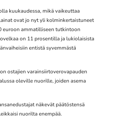
rolla kuukaudessa, mikä vaikeuttaa
ainat ovat jo nyt yli kolminkertaistuneet
0 euroon ammatilliseen tutkintoon
ovelkaa on 11 prosentilla ja lukiolaisista
mänvaiheisiin entistä syvemmästä
non ostajien varainsiirtoverovapauden
alussa oleville nuorille, joiden asema
a kansanedustajat näkevät päätöstensä
leikkaisi nuorilta enempää.