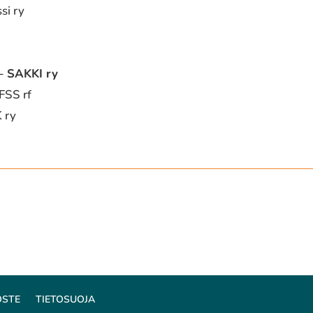
si ry
– SAKKI ry
FSS rf
 ry
OSTE
TIETOSUOJA