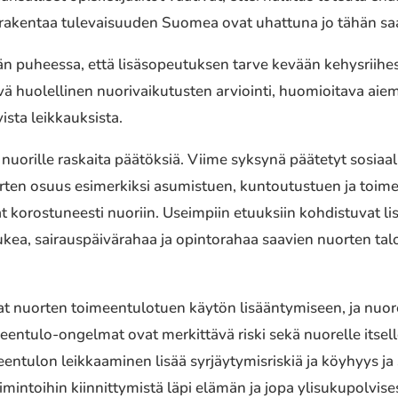
akentaa tulevaisuuden Suomea ovat uhattuna jo tähän saa
än puheessa, että lisäsopeutuksen tarve kevään kehysriihes
vä huolellinen nuorivaikutusten arviointi, huomioitava aie
ista leikkauksista.
a nuorille raskaita päätöksiä. Viime syksynä päätetyt sosia
uorten osuus esimerkiksi asumistuen, kuntoutustuen ja toi
t korostuneesti nuoriin. Useimpiin etuuksiin kohdistuvat lis
ea, sairauspäivärahaa ja opintorahaa saavien nuorten tal
t nuorten toimeentulotuen käytön lisääntymiseen, ja nuoret
entulo-ongelmat ovat merkittävä riski sekä nuorelle itselle
ntulon leikkaaminen lisää syrjäytymisriskiä ja köyhyys ja
imintoihin kiinnittymistä läpi elämän ja jopa ylisukupolvises