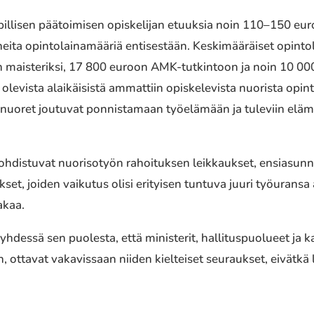
pillisen päätoimisen opiskelijan etuuksia noin 110–150 eu
eita opintolainamääriä entisestään. Keskimääräiset opintol
 maisteriksi, 17 800 euroon AMK-tutkintoon ja noin 10 00
 olevista alaikäisistä ammattiin opiskelevista nuorista opint
a nuoret joutuvat ponnistamaan työelämään ja tuleviin elä
 kohdistuvat nuorisotyön rahoituksen leikkaukset, ensiasun
et, joiden vaikutus olisi erityisen tuntuva juuri työuransa 
akaa.
t yhdessä sen puolesta, että ministerit, hallituspuolueet j
ottavat vakavissaan niiden kielteiset seuraukset, eivätkä 