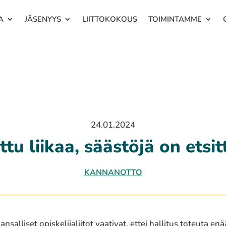
A
JÄSENYYS
LIITTOKOKOUS
TOIMINTAMME
24.01.2024
ttu liikaa, säästöjä on ets
KANNANOTTO
nsalliset opiskelijaliitot vaativat, ettei hallitus toteuta en