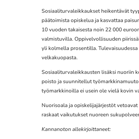
Sosiaaliturvaleikkaukset heikentävät tyy
päätoimista opiskelua ja kasvattaa paisun
10 vuoden takaisesta noin 22 000 euroon
valmistuvilla. Oppivelvollisuuden piirissä
yli kolmella prosentilla. Tulevaisuudess
velkakuopasta.
Sosiaaliturvaleikkausten lisäksi nuoriin
poisto ja suunnitellut työmarkkinamuutoks
työmarkkinoilla ei usein ole vielä kovin v
Nuorisoala ja opiskelijajärjestöt vetoava
raskaat vaikutukset nuoreen sukupolveen, 
Kannanoton allekirjoittaneet: