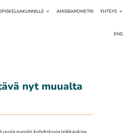
OPISKELIJAKUNNILLE
AMISBAROMETRI
YHTEYS
ENG
ittävä nyt muualta
ää uusia nuoriin kohdistuvia leikkauksia.