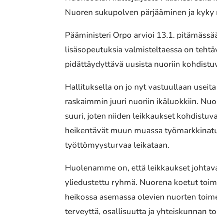
Nuoren sukupolven pärjääminen ja kyky r
Pääministeri Orpo arvioi 13.1. pitämässä
lisäsopeutuksia valmisteltaessa on tehtä
pidättäydyttävä uusista nuoriin kohdistuv
Hallituksella on jo nyt vastuullaan useit
raskaimmin juuri nuoriin ikäluokkiin. N
suuri, joten niiden leikkaukset kohdistuva
heikentävät muun muassa työmarkkinatuk
työttömyysturvaa leikataan.
Huolenamme on, että leikkaukset johtava
yliedustettu ryhmä. Nuorena koetut toime
heikossa asemassa olevien nuorten toimee
terveyttä, osallisuutta ja yhteiskunnan to