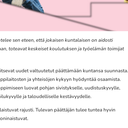
lee sen eteen, että jokaisen kuntalaisen on aidosti
aan, toteavat keskeiset koulutuksen ja työelämän toimijat
itsevat uudet valtuutetut päättämään kuntansa suunnasta
oppilaitosten ja yhteisöjen kykyyn hyödyntää osaamista.
ppimiseen luovat pohjan sivistykselle, uudistuskyvylle,
ilukyvylle ja taloudelliselle kestävyydelle.
istuvat rajusti. Tulevan päättäjän tulee tuntea hyvin
oninaistuvat.