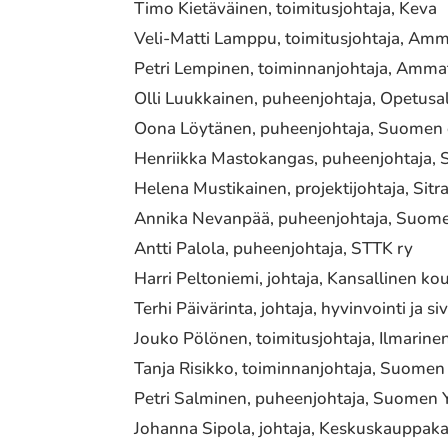
Timo Kietäväinen, toimitusjohtaja, Keva
Veli-Matti Lamppu, toimitusjohtaja, Am
Petri Lempinen, toiminnanjohtaja, Amma
Olli Luukkainen, puheenjohtaja, Opetus
Oona Löytänen, puheenjohtaja, Suomen o
Henriikka Mastokangas, puheenjohtaja, 
Helena Mustikainen, projektijohtaja, Sitr
Annika Nevanpää, puheenjohtaja, Suomen 
Antti Palola, puheenjohtaja, STTK ry
Harri Peltoniemi, johtaja, Kansallinen k
Terhi Päivärinta, johtaja, hyvinvointi ja s
Jouko Pölönen, toimitusjohtaja, Ilmarine
Tanja Risikko, toiminnanjohtaja, Suomen 
Petri Salminen, puheenjohtaja, Suomen Yr
Johanna Sipola, johtaja, Keskuskauppak