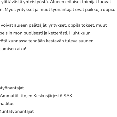
littävästä yhteistyöstä. Alueen erilaiset toimijat luovat
. Myös yritykset ja muut työnantajat ovat paikkoja oppia.
oivat alueen päättäjät, yritykset, oppilaitokset, muut
eisiin monipuolisesti ja ketterästi. Huhtikuun
styötä kunnassa tehdään kestävän tulevaisuuden
saamisen aika!
styönantajat
Ammattiliittojen Keskusjärjestö SAK
hallitus
 Kuntatyönantajat