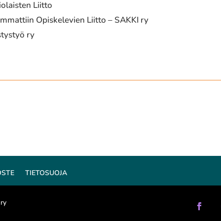
laisten Liitto
mattiin Opiskelevien Liitto – SAKKI ry
tystyö ry
OSTE
TIETOSUOJA
 ry