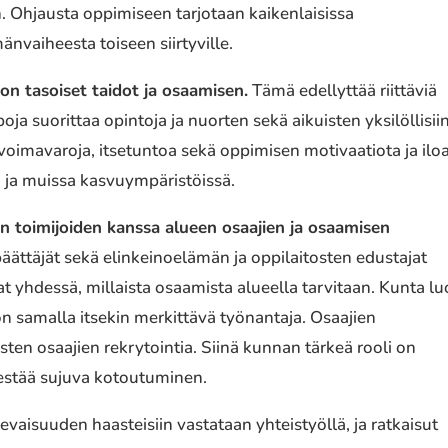
n. Ohjausta oppimiseen tarjotaan kaikenlaisissa
mänvaiheesta toiseen siirtyville.
on tasoiset taidot ja osaamisen.
Tämä edellyttää riittäviä
oja suorittaa opintoja ja nuorten sekä aikuisten yksilöllisii
 voimavaroja, itsetuntoa sekä oppimisen motivaatiota ja ilo
a ja muissa kasvuympäristöissä.
n toimijoiden kanssa alueen osaajien ja osaamisen
ättäjät sekä elinkeinoelämän ja oppilaitosten edustajat
at yhdessä, millaista osaamista alueella tarvitaan. Kunta lu
 on samalla itsekin merkittävä työnantaja. Osaajien
sten osaajien rekrytointia. Siinä kunnan tärkeä rooli on
rjestää sujuva kotoutuminen.
evaisuuden haasteisiin vastataan yhteistyöllä, ja ratkaisut