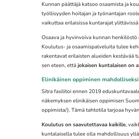
Kunnan päättäjä katsoo osaamista ja kou
työllisyyden hoitajan ja työnantajan roo
vaikuttaa erilaisissa kuntarajat ylittäviss
Osaava ja hyvinvoiva kunnan henkilöstö m
Koulutus- ja osaamispalveluita tulee kehit
rakentavat erilaisten alueiden kestävää 
sen eteen, että
jokaisen kuntalaisen on a
Elinikäinen oppiminen mahdolliseksi 
Sitra fasilitoi ennen 2019 eduskuntavaal
näkemyksen elinikäisen oppimisen Suomest
oppimista/). Tämä tahtotila tarjoaa hyvä
Koulutus on saavutettavaa kaikille
, vai
kuntalaisella tulee olla mahdollisuus yll