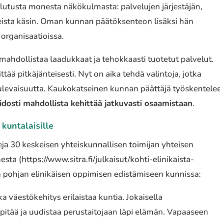
lutusta monesta näkökulmasta: palvelujen järjestäjän,
leista käsin. Oman kunnan päätöksenteon lisäksi hän
ä organisaatioissa.
ahdollistaa laadukkaat ja tehokkaasti tuotetut palvelut.
tää pitkäjänteisesti. Nyt on aika tehdä valintoja, jotka
tulevaisuutta. Kaukokatseinen kunnan päättäjä työskentele
idosti mahdollista kehittää jatkuvasti osaamistaan
.
kuntalaisille
eja 30 keskeisen yhteiskunnallisen toimijan yhteisen
a (https://www.sitra.fi/julkaisut/kohti-elinikaista-
n pohjan elinikäisen oppimisen edistämiseen kunnissa:
kka väestökehitys erilaistaa kuntia. Jokaisella
äpitää ja uudistaa perustaitojaan läpi elämän. Vapaaseen