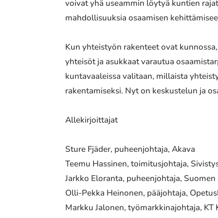
voivat yhä useammin löytyä kuntien rajat y
mahdollisuuksia osaamisen kehittämiseen
Kun yhteistyön rakenteet ovat kunnossa, v
yhteisöt ja asukkaat varautua osaamistarp
kuntavaaleissa valitaan, millaista yhtei
rakentamiseksi. Nyt on keskustelun ja o
Allekirjoittajat
Sture Fjäder, puheenjohtaja, Akava
Teemu Hassinen, toimitusjohtaja, Sivisty
Jarkko Eloranta, puheenjohtaja, Suomen 
Olli-Pekka Heinonen, pääjohtaja, Opetus
Markku Jalonen, työmarkkinajohtaja, KT