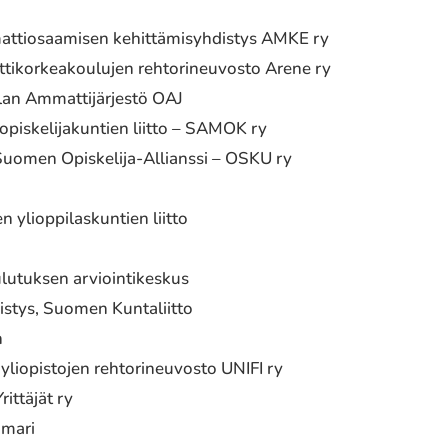
mattiosaamisen kehittämisyhdistys AMKE ry
ttikorkeakoulujen rehtorineuvosto Arene ry
alan Ammattijärjestö OAJ
piskelijakuntien liitto – SAMOK ry
Suomen Opiskelija-Allianssi – OSKU ry
a
ylioppilaskuntien liitto
oulutuksen arviointikeskus
ivistys, Suomen Kuntaliitto
n
yliopistojen rehtorineuvosto UNIFI ry
ittäjät ry
amari