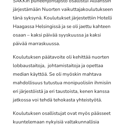
SAKKIn puheenjohtajisto osallistui Allianssin
järjestämään Nuorten vaikuttajakoulutukseen
tänä syksynä. Koulutukset järjestettiin Hotelli
Haagassa Helsingissä ja se oli jaettu kahteen
osaan – kaksi päivää syyskuussa ja kaksi
päivää marraskuussa.
Koulutuksen päätavoite oli kehittää nuorten
lobbaustaitoja, johtamistaitoja ja opettaa
median käyttöä. Se oli myöskin mahtava
mahdollisuus tutustua monipuolisiin ihmisiin
eri järjestöistä ja eri taustoista, kenen kanssa
jatkossa voi tehdä tehokasta yhteistyötä.
Koulutuksen osallistujat ovat myös päässeet
kuuntelemaan nykyisiä valtakunnallisia