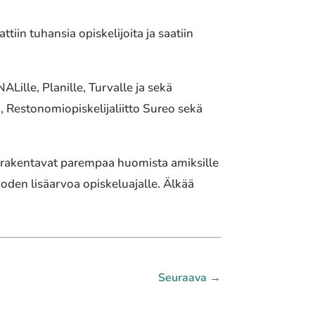
tiin tuhansia opiskelijoita ja saatiin
Lille, Planille, Turvalle ja sekä
o, Restonomiopiskelijaliitto Sureo sekä
 rakentavat parempaa huomista amiksille
uoden lisäarvoa opiskeluajalle. Älkää
Seuraava
→