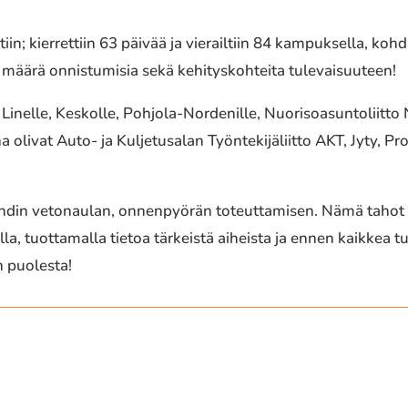
n; kierrettiin 63 päivää ja vierailtiin 84 kampuksella, kohdat
 määrä onnistumisia sekä kehityskohteita tulevaisuuteen!
inelle, Keskolle, Pohjola-Nordenille, Nuorisoasuntoliitto NA
 olivat Auto- ja Kuljetusalan Työntekijäliitto AKT, Jyty, Pr
tändin vetonaulan, onnenpyörän toteuttamisen. Nämä tahot
la, tuottamalla tietoa tärkeistä aiheista ja ennen kaikkea t
n puolesta!