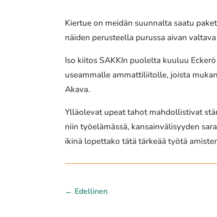
Kiertue on meidän suunnalta saatu pakettii
näiden perusteella purussa aivan valtava
Iso kiitos SAKKIn puolelta kuuluu Eckerö L
useammalle ammattiliitolle, joista mukana
Akava.
Ylläolevat upeat tahot mahdollistivat s
niin työelämässä, kansainvälisyyden saral
ikinä lopettako tätä tärkeää työtä amiste
←
Edellinen