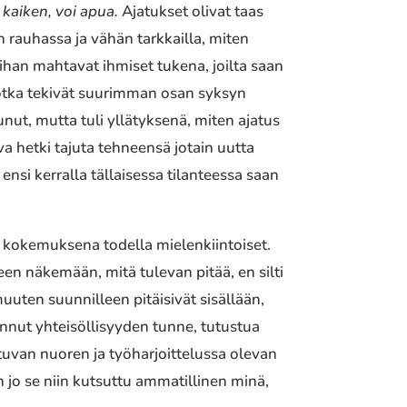
 kaiken, voi apua.
Ajatukset olivat taas
n rauhassa ja vähän tarkkailla, miten
ihan mahtavat ihmiset tukena, joilta saan
 jotka tekivät suurimman osan syksyn
punut, mutta tuli yllätyksenä, miten ajatus
a hetki tajuta tehneensä jotain uutta
nsi kerralla tällaisessa tilanteessa saan
at kokemuksena todella mielenkiintoiset.
en näkemään, mitä tulevan pitää, en silti
uuten suunnilleen pitäisivät sisällään,
innut yhteisöllisyyden tunne, tutustua
istuvan nuoren ja työharjoittelussa olevan
n jo se niin kutsuttu ammatillinen minä,