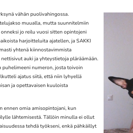
yksynä vähän puolivahingossa.
ittelujakso muualla, mutta suunnitelmiin
 onneksi jo reilu vuosi sitten opintojeni
aikoista harjoitteluita ajatellen, ja SAKKI
omasti yhtenä kiinnostavimmista
 nettisivut auki ja yhteystietoja pläräämään.
in puhelimeeni numeron, josta toivoin
utteli ajatus siitä, että niin lyhyellä
uisan ja opettavaisen kuuloista
on ennen omia amisopintojani, kun
lle lähtemisestä. Tällöin minulla ei ollut
evaisuudessa tehdä työkseni, enkä pähkäillyt