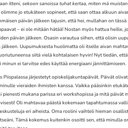
n itteni, sekoon sanoissa tuhat kertaa, miten mä muistan
tä olimme jo etukäteen sopineet, että saan ottaa alkuun aiva
isen päivän jälkeen tajusin, että hei, mullahan on tässä 
mppaavat – ei ole mitään hätää! Nostan myös hattua heille,
viiden päivän jälkeen. Osasin varautua siihen, että olisin uu
n jälkeen. Uupumuksesta huolimatta oli itselle aivan mahtav
utuneensa siitä vielä kohtalaisen hyvin! Nyt tiedän, että e
minun ei tarvitse edes käyttää energiaani jännittämiseen.
s Piispalassa järjestetyt opiskelijakuntapäivät. Päivät oliv
minulle vieraiden ihmisten kanssa. Vaikka pääsinkin etukäte
ni pienesti mukana parissa eri workshopissa ja mitä päivät m
itiivisesti! Oli mahtavaa päästä kokemaan tapahtumassa vall
keskusteluja eri aiheista. Oma roolini vaihteli hieman osall
 itseäni. Tämä kokemus kuitenkin osoitti sen, että minulla o