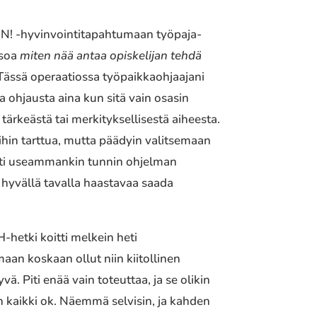
 ON! -hyvinvointitapahtumaan työpaja-
asoa
miten nää antaa opiskelijan tehdä
. Tässä operaatiossa työpaikkaohjaajani
 ohjausta aina kun sitä vain osasin
ärkeästä tai merkityksellisestä aiheesta.
ihin tarttua, mutta päädyin valitsemaan
osti useammankin tunnin ohjelman
li hyvällä tavalla haastavaa saada
hetki koitti melkein heti
aan koskaan ollut niin kiitollinen
ä. Piti enää vain toteuttaa, ja se olikin
n kaikki ok. Näemmä selvisin, ja kahden