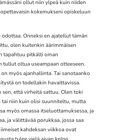
mässäni ollut niin ylpeä kuin niiden
ä opettavaisin kokemukseni opiskeluun
 odottaa. Onneksi en ajatellut tämän
nittu, olen kuitenkin äärimmäisen
nen tapahtuu pitkälti oman
n tullut oltua useampaan otteeseen.
o on myös ajanhallinta. Tai sanotaanko
itystä on todellakin havaittavissa.
sen, että virheitä sattuu. Olen toki
i niin kuin olisi suunniteltu, mutta
sa myös omassa itseluottamuksessa, ja
aa, ja välittävää porukkaa, jossa saa
 Viimeiset kahdeksan viikkoa ovat
inusta tulee vielä aivan kelpo