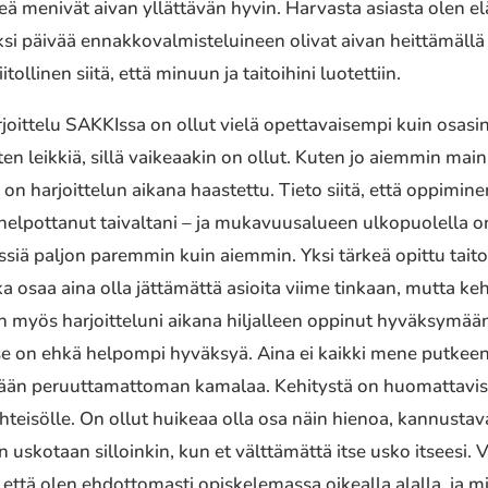
ä menivät aivan yllättävän hyvin. Harvasta asiasta olen elä
si päivää ennakkovalmisteluineen olivat aivan heittämäll
tollinen siitä, että minuun ja taitoihini luotettiin.
ittelu SAKKIssa on ollut vielä opettavaisempi kuin osasin
n leikkiä, sillä vaikeaakin on ollut. Kuten jo aiemmin mai
ni on harjoittelun aikana haastettu. Tieto siitä, että oppimi
lpottanut taivaltani – ja mukavuusalueen ulkopuolella o
siä paljon paremmin kuin aiemmin. Yksi tärkeä opittu tait
ka osaa aina olla jättämättä asioita viime tinkaan, mutta keh
en myös harjoitteluni aikana hiljalleen oppinut hyväksymään 
e on ehkä helpompi hyväksyä. Aina ei kaikki mene putkeen ta
ään peruuttamattoman kamalaa. Kehitystä on huomattavis
öyhteisölle. On ollut huikeaa olla osa näin hienoa, kannustav
n uskotaan silloinkin, kun et välttämättä itse usko itseesi.
, että olen ehdottomasti opiskelemassa oikealla alalla, ja m