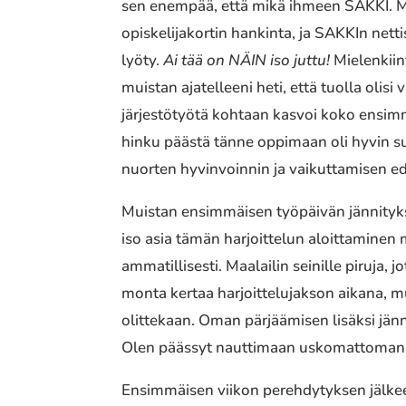
sen enempää, että mikä ihmeen SAKKI. 
opiskelijakortin hankinta, ja SAKKIn nett
lyöty.
Ai tää on NÄIN iso juttu!
Mielenkiin
muistan ajatelleeni heti, että tuolla olisi 
järjestötyötä kohtaan kasvoi koko ensimm
hinku päästä tänne oppimaan oli hyvin suu
nuorten hyvinvoinnin ja vaikuttamisen e
Muistan ensimmäisen työpäivän jännityksen 
iso asia tämän harjoittelun aloittaminen
ammatillisesti. Maalailin seinille piruja,
monta kertaa harjoittelujakson aikana, m
olittekaan. Oman pärjäämisen lisäksi jänn
Olen päässyt nauttimaan uskomattoman mu
Ensimmäisen viikon perehdytyksen jälkeen