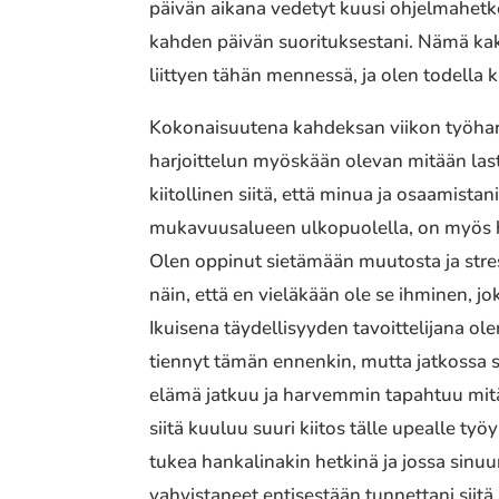
päivän aikana vedetyt kuusi ohjelmahetke
kahden päivän suorituksestani. Nämä kak
liittyen tähän mennessä, ja olen todella kii
Kokonaisuutena kahdeksan viikon työharjo
harjoittelun myöskään olevan mitään laste
kiitollinen siitä, että minua ja osaamista
mukavuusalueen ulkopuolella, on myös he
Olen oppinut sietämään muutosta ja stres
näin, että en vieläkään ole se ihminen, jo
Ikuisena täydellisyyden tavoittelijana ol
tiennyt tämän ennenkin, mutta jatkossa s
elämä jatkuu ja harvemmin tapahtuu mit
siitä kuuluu suuri kiitos tälle upealle ty
tukea hankalinakin hetkinä ja jossa sinuu
vahvistaneet entisestään tunnettani siitä