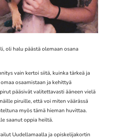
eli, oli halu päästä olemaan osana
itys vain kertoi siitä, kuinka tärkeä ja
ä omaa osaamistaan ja kehittyä
pirut pääsivät valitettavasti ääneen vielä
lle piruille, että voi miten väärässä
ajateltuna myös tämä hieman huvittaa.
e saanut oppia heiltä.
ilut Uudellamaalla ja opiskelijakortin