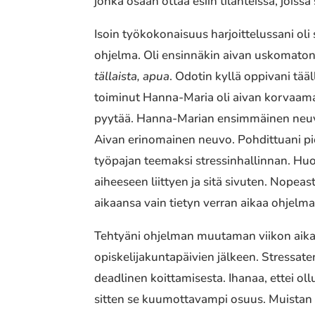
jonka osaan ottaa esiin tilanteissa, joissa 
Isoin työkokonaisuus harjoittelussani ol
ohjelma. Oli ensinnäkin aivan uskomatont
tällaista, apua
. Odotin kyllä oppivani tää
toiminut Hanna-Maria oli aivan korvaamat
pyytää. Hanna-Marian ensimmäinen neuvo m
Aivan erinomainen neuvo. Pohdittuani pie
työpajan teemaksi stressinhallinnan. Hu
aiheeseen liittyen ja sitä sivuten. Nopeas
aikaansa vain tietyn verran aikaa ohjelm
Tehtyäni ohjelman muutaman viikon aikan
opiskelijakuntapäivien jälkeen. Stressate
deadlinen koittamisesta. Ihanaa, ettei oll
sitten se kuumottavampi osuus. Muistan s