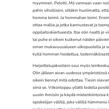
myyminen. Pelotti.
Mä varmaan vaan nolaa
pahin viholliseni, siitäkin huolimatta, et
homma toimii. Ja hommahan toimi. Ensimmä
ottaa mallia ja jotka kannustavat ja tse
oppilaitoskiertueesta. Itse olin naatti jo 
tai puhe ei oikein kulkenut näiden päivie
oman mukavuusalueen ulkopuolella ja suori
kyllä homman hoidettua, todennäköisesti 
Harjoittelujaksolleni osui myös leirikesku
Olin jälleen aivan uudessa ympäristössä 
oikein tiennyt mitä odottaa. Tiesin oleva
siinä se. Viikonloppu yllätti todella pos
uusiin ihmisiin ja käydä mielenkiintoisia 
opiskelijan välillä, joka välillä hämmensi