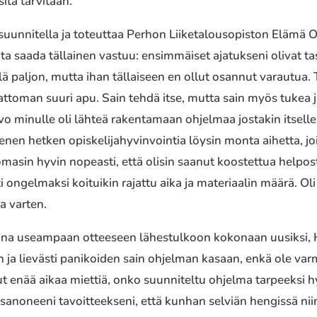
sitä tarvitaan.
i suunnitella ja toteuttaa Perhon Liiketalousopiston Elämä
a saada tällainen vastuu: ensimmäiset ajatukseni olivat t
llä paljon, mutta ihan tällaiseen en ollut osannut varautua
toman suuri apu. Sain tehdä itse, mutta sain myös tukea ja
inulle oli lähteä rakentamaan ohjelmaa jostakin itselle t
nen hetken opiskelijahyvinvointia löysin monta aihetta, jo
omasin hyvin nopeasti, että olisin saanut koostettua help
ti ongelmaksi koituikin rajattu aika ja materiaalin määrä. O
aa varten.
a useampaan otteeseen lähestulkoon kokonaan uusiksi, H-
n ja lievästi panikoiden sain ohjelman kasaan, enkä ole varm
ut enää aikaa miettiä, onko suunniteltu ohjelma tarpeeksi hyv
anoneeni tavoitteekseni, että kunhan selviän hengissä nii