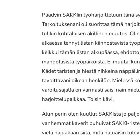
Päädyin SAKKIin työharjoitteluun tänä s
Tarkoituksenani oli suorittaa tämä harjo
tulikin kohtalaisen äkillinen muutos. Olin
alkaessa tehnyt listan kiinnostavista työp
keikkui tämän listan alkupäässä, ehdott
mahdollisista työpaikoista. Ei muuta, kun
Kädet täristen ja hiestä nihkeinä näppäil
tavoittavani oikean henkilön. Mielessä kolk
varoitusajalla en varmasti saisi näin miel
harjoittelupaikkaa. Toisin kävi.
Alun perin olen kuullut SAKKIsta jo palj
vanhemmat kaverit puhuivat SAKKI-risteily
vielä hajuakaan siitä, mitä haluaisin tul