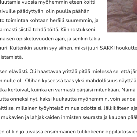
Muutamia vuosia myöhemmin eteen koitti
isivuille päädyttyäni olin puulla päähän
to toimintaa kohtaan heräili suuremmin, ja
varmasti siistiä tehdä töitä. Kiinnostukseni
äisen opiskeluvuoden ajan, ja senkin takia
ri. Kuitenkin suurin syy siihen, miksi juuri SAKKI houkutt
distämistä.
elävästi. Oli haastavaa yrittää pitää mielessä se, että jänn
 minulle oli. Olihan kyseessä taas yksi mahdollisuus näyttä
 jotka kertoivat, kuinka en varmasti pärjäisi mitenkään. Nämä 
utta onneksi nyt, kaksi kuukautta myöhemmin, voin sanoa näi
itti se, millainen työyhteisö minua odottaisi. Jälkikäteen 
kavien ja lahjakkaiden ihmisten seurasta ja kaupan pääll
 olikin jo luvassa ensimmäinen tulikokeeni: oppilaitosviera