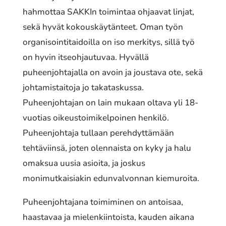
hahmottaa SAKKIn toimintaa ohjaavat linjat,
sekä hyvät kokouskäytänteet. Oman työn
organisointitaidoilla on iso merkitys, sillä työ
on hyvin itseohjautuvaa. Hyvällä
puheenjohtajalla on avoin ja joustava ote, sekä
johtamistaitoja jo takataskussa.
Puheenjohtajan on lain mukaan oltava yli 18-
vuotias oikeustoimikelpoinen henkilö.
Puheenjohtaja tullaan perehdyttämään
tehtäviinsä, joten olennaista on kyky ja halu
omaksua uusia asioita, ja joskus
monimutkaisiakin edunvalvonnan kiemuroita.
Puheenjohtajana toimiminen on antoisaa,
haastavaa ja mielenkiintoista, kauden aikana