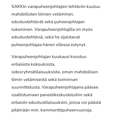
SAKKIn varapuheenjohtajien tehtäviin kuuluu
mahdollisten tiimien vetäminen,
edustustehtävät sekä puheenjohtajan
tukeminen. Varapuheenjohtajilla on myös
edustustehtäviä, sekä he sijaistavat
puheenjohtajaa hänen ollessa estynyt.
Varapuheenjohtajan kuukausi koostuu
erilaisista kokouksista,
sidosryhmätilaisuuksista, oman mahdollisen
tiimin vetämisestä sekä toiminnan
suunnittelusta. Varapuheenjohtajana pääsee
osallistumaan paneelikeskusteluihin sekä
erilaisiin edustustilaisuuksiin, joissa voi päästä
pitämään mm. kommenttipuheenvuoroja.