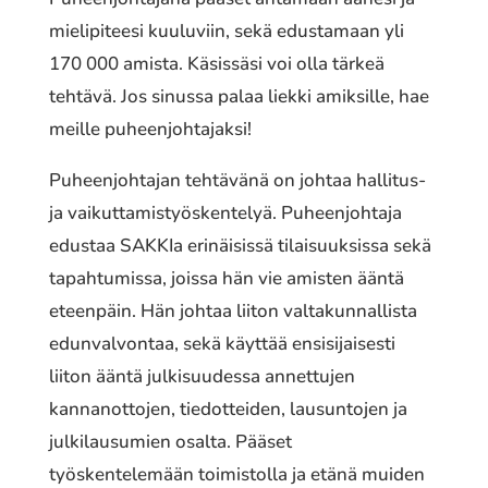
mielipiteesi kuuluviin, sekä edustamaan yli
170 000 amista. Käsissäsi voi olla tärkeä
tehtävä. Jos sinussa palaa liekki amiksille, hae
meille puheenjohtajaksi!
Puheenjohtajan tehtävänä on johtaa hallitus-
ja vaikuttamistyöskentelyä. Puheenjohtaja
edustaa SAKKIa erinäisissä tilaisuuksissa sekä
tapahtumissa, joissa hän vie amisten ääntä
eteenpäin. Hän johtaa liiton valtakunnallista
edunvalvontaa, sekä käyttää ensisijaisesti
liiton ääntä julkisuudessa annettujen
kannanottojen, tiedotteiden, lausuntojen ja
julkilausumien osalta. Pääset
työskentelemään toimistolla ja etänä muiden