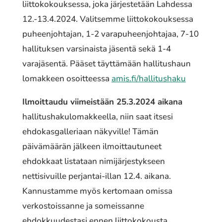
liittokokouksessa, joka järjestetään Lahdessa
12.-13.4.2024. Valitsemme liittokokouksessa
puheenjohtajan, 1-2 varapuheenjohtajaa, 7-10
hallituksen varsinaista jäsentä sekä 1-4
varajäsentä. Pääset täyttämään hallitushaun
lomakkeen osoitteessa
amis.fi/hallitushaku
Ilmoittaudu viimeistään 25.3.2024 aikana
hallitushakulomakkeella, niin saat itsesi
ehdokasgalleriaan näkyville! Tämän
päivämäärän jälkeen ilmoittautuneet
ehdokkaat listataan nimijärjestykseen
nettisivuille perjantai-illan 12.4. aikana.
Kannustamme myös kertomaan omissa
verkostoissanne ja someissanne
ehdokkuudestasi ennen liittokokousta.