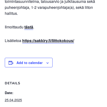
toimintasuunnitelma, talousarvio ja julkilausuma sekä
puheenjohtaja, 1-2 varapuheenjohtaja(a), sekä liiton
hallitus.
Ilmoittaudu
tästä
.
Lisätietoa
https://sakkiry.fi/liittokokous/
Add to calendar
DETAILS
Date:
25.04.2025