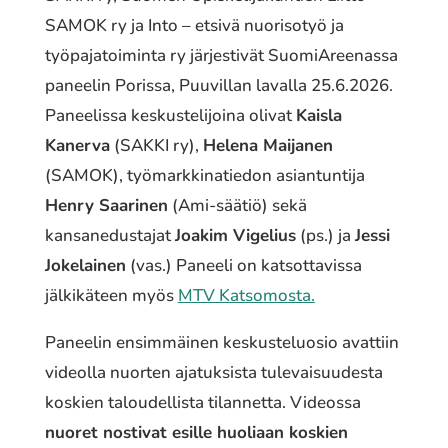
SAMOK ry ja Into – etsivä nuorisotyö ja
työpajatoiminta ry järjestivät SuomiAreenassa
paneelin Porissa, Puuvillan lavalla 25.6.2026.
Paneelissa keskustelijoina olivat
Kaisla
Kanerva
(SAKKI ry),
Helena Maijanen
(SAMOK), työmarkkinatiedon asiantuntija
Henry Saarinen
(Ami-säätiö) sekä
kansanedustajat
Joakim Vigelius
(ps.) ja
Jessi
Jokelainen
(vas.) Paneeli on katsottavissa
jälkikäteen myös
MTV Katsomosta.
Paneelin ensimmäinen keskusteluosio avattiin
videolla nuorten ajatuksista tulevaisuudesta
koskien taloudellista tilannetta. Videossa
nuoret nostivat esille huoliaan koskien