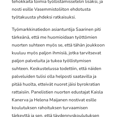
tehokkaita toimia työllistämissetelin lisäksi, ja
nosti esille Vasemmistoliiton ehdotusta
työtakuusta yhdeksi ratkaisuksi.
Työmarkkinatiedon asiantuntija Saarinen piti
tärkeänä, että me huomioidaan työttömien
nuorten suhteen myös se, että tähän joukkoon
kuuluu myös paljon ihmisiä, jotka tarvitsevat
paljon palveluita ja tukea työllistymisen
suhteen. Keskustelussa todettiin, että näiden
palveluiden tulisi olla helposti saatavilla ja
pitää huolta, etteivät nuoret jäisi byrokratian
rattaisiin. Panelistien nuorten edustajat Kaisla
Kanerva ja Helena Maijanen nostivat esille
koulutuksen rahoituksen turvaamisen
tärkeyttä ja sen, että täydennyskoulutuksen