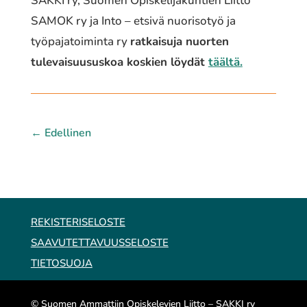
SAKKI ry, Suomen Opiskelijakuntien Liitto
SAMOK ry ja Into – etsivä nuorisotyö ja
työpajatoiminta ry
ratkaisuja nuorten
tulevaisuususkoa koskien löydät
täältä.
←
Edellinen
REKISTERISELOSTE
SAAVUTETTAVUUSSELOSTE
TIETOSUOJA
© Suomen Ammattiin Opiskelevien Liitto – SAKKI ry