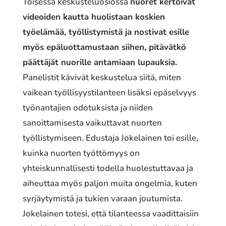
Toisessa keskusteluosiossa
nuoret kertoivat
videoiden kautta huolistaan koskien
työelämää, työllistymistä ja nostivat esille
myös epäluottamustaan siihen, pitävätkö
päättäjät nuorille antamiaan lupauksia.
Panelistit kävivät keskustelua siitä, miten
vaikean työllisyystilanteen lisäksi epäselvyys
työnantajien odotuksista ja niiden
sanoittamisesta vaikuttavat nuorten
työllistymiseen. Edustaja Jokelainen toi esille,
kuinka nuorten työttömyys on
yhteiskunnallisesti todella huolestuttavaa ja
aiheuttaa myös paljon muita ongelmia, kuten
syrjäytymistä ja tukien varaan joutumista.
Jokelainen totesi, että tilanteessa vaadittaisiin