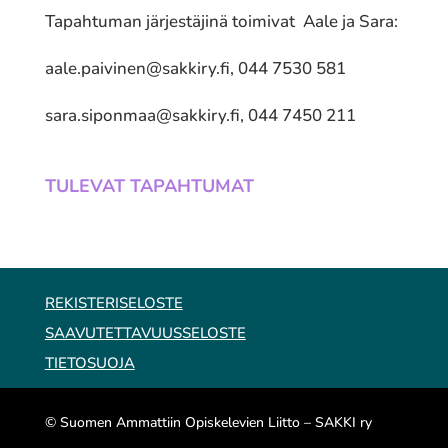
Tapahtuman järjestäjinä toimivat Aale ja Sara:
aale.paivinen@sakkiry.fi
, 044 7530 581
sara.siponmaa@sakkiry.fi
, 044 7450 211
TULEVAT TAPAHTUMAT
REKISTERISELOSTE
SAAVUTETTAVUUSSELOSTE
TIETOSUOJA
© Suomen Ammattiin Opiskelevien Liitto – SAKKI ry