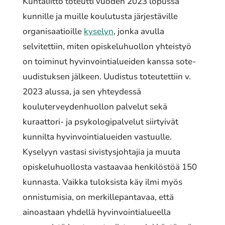
Kuntaliitto toteutti vuoden 2023 lopussa
kunnille ja muille koulutusta järjestäville
organisaatioille
kyselyn
, jonka avulla
selvitettiin, miten opiskeluhuollon yhteistyö
on toiminut hyvinvointialueiden kanssa sote-
uudistuksen jälkeen. Uudistus toteutettiin v.
2023 alussa, ja sen yhteydessä
kouluterveydenhuollon palvelut sekä
kuraattori- ja psykologipalvelut siirtyivät
kunnilta hyvinvointialueiden vastuulle.
Kyselyyn vastasi sivistysjohtajia ja muuta
opiskeluhuollosta vastaavaa henkilöstöä 150
kunnasta. Vaikka tuloksista käy ilmi myös
onnistumisia, on merkillepantavaa, että
ainoastaan yhdellä hyvinvointialueella