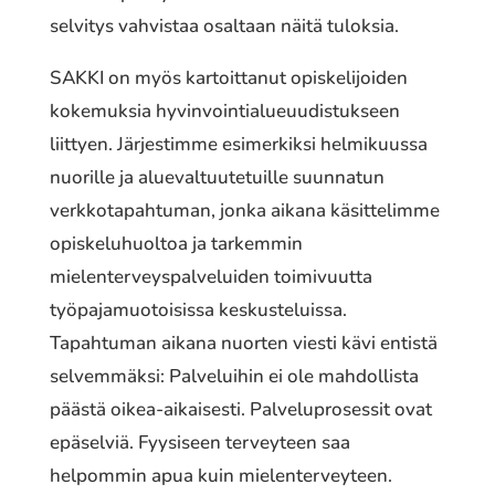
selvitys vahvistaa osaltaan näitä tuloksia.
SAKKI on myös kartoittanut opiskelijoiden
kokemuksia hyvinvointialueuudistukseen
liittyen. Järjestimme esimerkiksi helmikuussa
nuorille ja aluevaltuutetuille suunnatun
verkkotapahtuman, jonka aikana käsittelimme
opiskeluhuoltoa ja tarkemmin
mielenterveyspalveluiden toimivuutta
työpajamuotoisissa keskusteluissa.
Tapahtuman aikana nuorten viesti kävi entistä
selvemmäksi: Palveluihin ei ole mahdollista
päästä oikea-aikaisesti. Palveluprosessit ovat
epäselviä. Fyysiseen terveyteen saa
helpommin apua kuin mielenterveyteen.