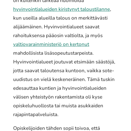
on kuitenkin tärkeää huomioida
hyvinvointialueiden kiristynyt taloustilanne
,
kun useilla alueilla talous on merkittävästi
alijäämäinen. Hyvinvointialueet saavat
rahoituksensa pääosin valtiolta, ja myös
valtiovarainministeriö on kertonut
mahdollisista lisäsopeutustarpeista.
Hyvinvointialueet joutuvat etsimään säästöjä,
jotta saavat taloutensa kuntoon, vaikka sote-
uudistus on vielä keskeneräinen. Tämä tuskin
edesauttaa kuntien ja hyvinvointialueiden
välisen yhteistyön rakentamista oli kyse
opiskeluhuollosta tai muista asukkaiden
rajapintapalveluista.
Opiskelijoiden tähden sopii toivoa, että