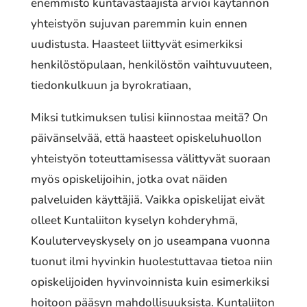
enemmistö kuntavastaajista arvioi käytännön
yhteistyön sujuvan paremmin kuin ennen
uudistusta. Haasteet liittyvät esimerkiksi
henkilöstöpulaan, henkilöstön vaihtuvuuteen,
tiedonkulkuun ja byrokratiaan,
Miksi tutkimuksen tulisi kiinnostaa meitä? On
päivänselvää, että haasteet opiskeluhuollon
yhteistyön toteuttamisessa välittyvät suoraan
myös opiskelijoihin, jotka ovat näiden
palveluiden käyttäjiä. Vaikka opiskelijat eivät
olleet Kuntaliiton kyselyn kohderyhmä,
Kouluterveyskysely on jo useampana vuonna
tuonut ilmi hyvinkin huolestuttavaa tietoa niin
opiskelijoiden hyvinvoinnista kuin esimerkiksi
hoitoon pääsyn mahdollisuuksista. Kuntaliiton