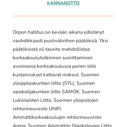
KANNANOTTO
Orpon hallitus on kevään aikana edistänyt
vauhdikkaasti puoliväliriihen päätöksiä. Yksi
päätöksistä oli tavoite mahdollistaa
korkeakoulututkinnon suorittaminen
avoimessa korkeakoulussa perien siitä
kustannukset kattavat maksut. Suomen
ylioppilaskuntien liitto (SYL), Suomen
opiskelijakuntien liitto SAMOK, Suomen
Lukiolaisten Liitto, Suomen yliopistojen
rehtorineuvosto UNIFI,
Ammattikorkeakoulujen rehtorineuvosto
Arene, Suomen Ammattiin Opiskelevien Liitto