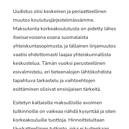
Uudistus olisi keskeinen ja periaatteellinen
muutos koulutusjärjestelmässämme.
Maksutonta korkeakoulutusta on pidetty lähes
itseisarvoisena osana suomalaista
yhteiskuntasopimusta, ja tällainen linjamuutos
vaatisi ehdottomasti laajaa yhteiskunnallista
keskustelua. Tämän vuoksi perusteellinen
esivalmistelu, eri tieteenalojen lähtökohdista
tapahtuva tarkastelu ja vaihtoehtojen
esittäminen olisivat ensisijaisen tärkeitä.
Esitetyn kaltaisille maksullisille avoimen
tutkinnoille on vaikeaa nähdä kysyntää ja siten
korkeakouluille tuottoja. Hinnoittelultaan
täyskatteellinen tutkinto, joka ei kuitenkaan