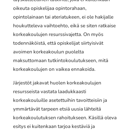
oikeuta opiskelijaa opintorahaan,
opintolainaan tai ateriatukeen, ei ole hakijalle
houkutteleva vaihtoehto, eikä se siten ratkaise
korkeakoulujen resurssivajetta. On myös
todennäköistä, että opiskelijat siirtyisivät
avoimen korkeakoulun puolelta
maksuttomaan tutkintokoulutukseen, mitä
korkeakoulujen on vaikea ennakoida.
Järjestöt jakavat huolen korkeakoulujen
resursseista vastata laadukkaasti
korkeakouluille asetettuihin tavoitteisiin ja
ymmärtävät tarpeen etsiä uusia lähteitä
korkeakoulutuksen rahoitukseen. Käsillä oleva
esitys ei kuitenkaan tarjoa kestäviä ja