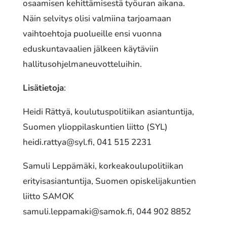
osaamisen kehittämisestä työuran aikana.
Näin selvitys olisi valmiina tarjoamaan
vaihtoehtoja puolueille ensi vuonna
eduskuntavaalien jälkeen käytäviin
hallitusohjelmaneuvotteluihin.
Lisätietoja
:
Heidi Rättyä, koulutuspolitiikan asiantuntija,
Suomen ylioppilaskuntien liitto (SYL)
heidi.rattya@syl.fi
, 041 515 2231
Samuli Leppämäki, korkeakoulupolitiikan
erityisasiantuntija, Suomen opiskelijakuntien
liitto SAMOK
samuli.leppamaki@samok.fi
, 044 902 8852