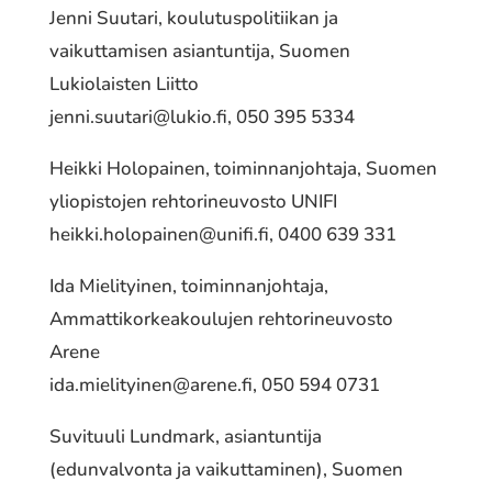
Jenni Suutari, koulutuspolitiikan ja
vaikuttamisen asiantuntija, Suomen
Lukiolaisten Liitto
jenni.suutari@lukio.fi
, 050 395 5334
Heikki Holopainen, toiminnanjohtaja, Suomen
yliopistojen rehtorineuvosto UNIFI
heikki.holopainen@unifi.fi
, 0400 639 331
Ida Mielityinen, toiminnanjohtaja,
Ammattikorkeakoulujen rehtorineuvosto
Arene
ida.mielityinen@arene.fi
, 050 594 0731
Suvituuli Lundmark, asiantuntija
(edunvalvonta ja vaikuttaminen), Suomen