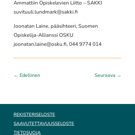
Ammattiin Opiskelevien Liitto – SAKKI
suvituuli.lundmark@sakki.fi
Joonatan Laine, pääsihteeri, Suomen
Opiskelija-Allianssi OSKU
joonatan.laine@osku.fi
, 044 9774 014
←
Edellinen
Seuraava
→
REKISTERISELOSTE
SAAVUTETTAVUUSSELOSTE
TIETOSUOJA