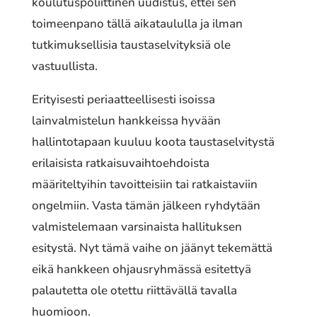
koulutuspoliittinen uudistus, ettei sen
toimeenpano tällä aikataululla ja ilman
tutkimuksellisia taustaselvityksiä ole
vastuullista.
Erityisesti periaatteellisesti isoissa
lainvalmistelun hankkeissa hyvään
hallintotapaan kuuluu koota taustaselvitystä
erilaisista ratkaisuvaihtoehdoista
määriteltyihin tavoitteisiin tai ratkaistaviin
ongelmiin. Vasta tämän jälkeen ryhdytään
valmistelemaan varsinaista hallituksen
esitystä. Nyt tämä vaihe on jäänyt tekemättä
eikä hankkeen ohjausryhmässä esitettyä
palautetta ole otettu riittävällä tavalla
huomioon.