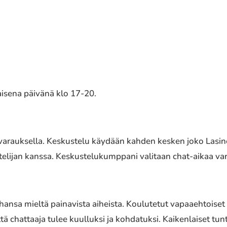
aisena päivänä klo 17-20.
varauksella. Keskustelu käydään kahden kesken joko Lasin
elijan kanssa. Keskustelukumppani valitaan chat-aikaa var
ahansa mieltä painavista aiheista. Koulutetut vapaaehtoise
ä chattaaja tulee kuulluksi ja kohdatuksi. Kaikenlaiset tunte