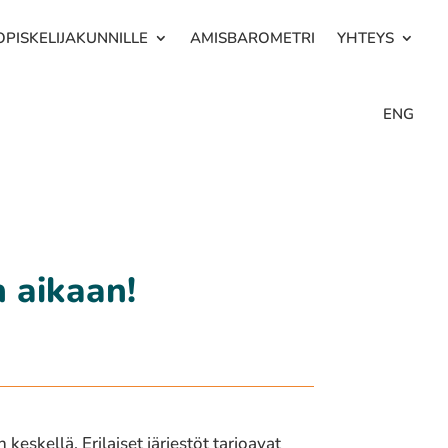
OPISKELIJAKUNNILLE
AMISBAROMETRI
YHTEYS
ENG
n aikaan!
eskellä. Erilaiset järjestöt tarjoavat