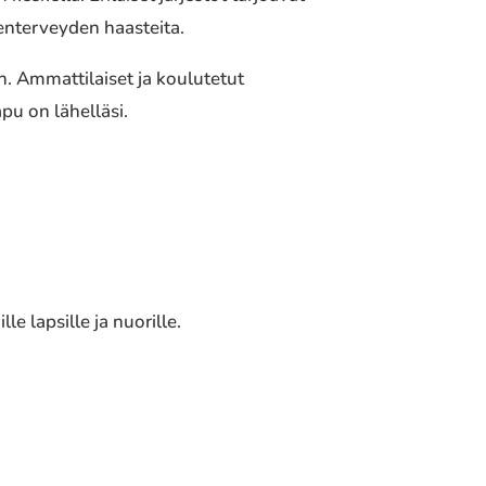
lenterveyden haasteita.
n. Ammattilaiset ja koulutetut
pu on lähelläsi.
e lapsille ja nuorille.