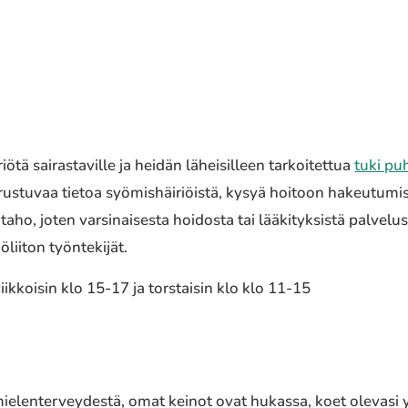
iötä sairastaville ja heidän läheisilleen tarkoitettua
tuki pu
tuvaa tietoa syömishäiriöistä, kysyä hoitoon hakeutumisest
taho, joten varsinaisesta hoidosta tai lääkityksistä palvelu
liiton työntekijät.
kkoisin klo 15-17 ja torstaisin klo klo 11-15
 mielenterveydestä, omat keinot ovat hukassa, koet olevasi y