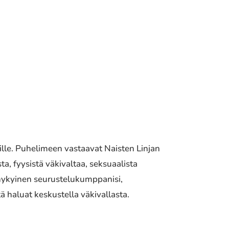
töille. Puhelimeen vastaavat Naisten Linjan
a, fyysistä väkivaltaa, seksuaalista
ai nykyinen seurustelukumppanisi,
tä haluat keskustella väkivallasta.