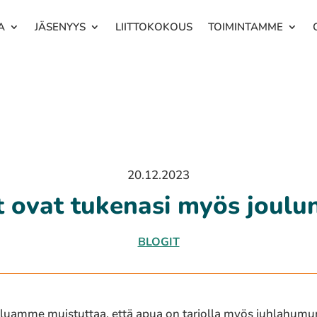
A
JÄSENYYS
LIITTOKOKOUS
TOIMINTAMME
20.12.2023
t ovat tukenasi myös joulu
BLOGIT
haluamme muistuttaa, että apua on tarjolla myös juhlahumun k