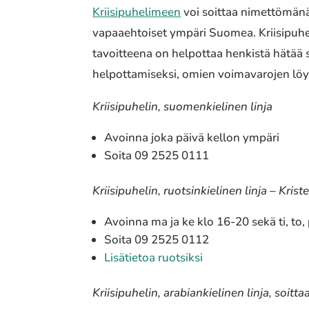
Kriisipuhelimeen
voi soittaa nimettömänä 
vapaaehtoiset ympäri Suomea. Kriisipuheli
tavoitteena on helpottaa henkistä hätää 
helpottamiseksi, omien voimavarojen löy
Kriisipuhelin, suomenkielinen linja
Avoinna joka päivä kellon ympäri
Soita 09 2525 0111
Kriisipuhelin, ruotsinkielinen linja – Krist
Avoinna ma ja ke klo 16-20 sekä ti, to,
Soita 09 2525 0112
Lisätietoa ruotsiksi
Kriisipuhelin, arabiankielinen linja, soitt