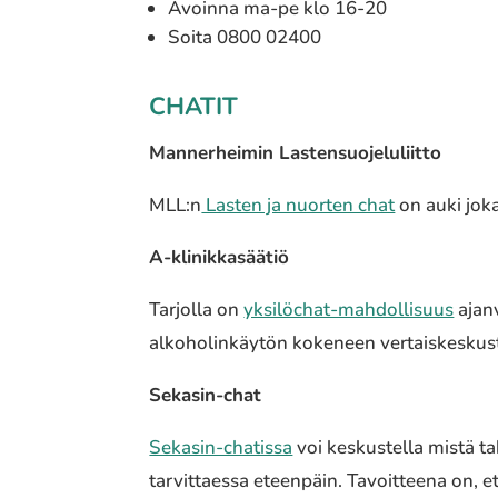
Avoinna ma-pe klo 16-20
Soita 0800 02400
CHATIT
Mannerheimin Lastensuojeluliitto
MLL:n
Lasten ja nuorten chat
on auki jok
A-klinikkasäätiö
Tarjolla on
yksilöchat-mahdollisuus
ajan
alkoholinkäytön kokeneen vertaiskeskust
Sekasin-chat
Sekasin-chatissa
voi keskustella mistä t
tarvittaessa eteenpäin. Tavoitteena on, ett