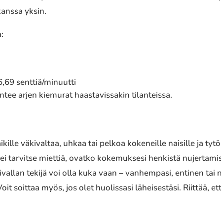
 kanssa yksin.
:
6,69 senttiä/minuutti
tee arjen kiemurat haastavissakin tilanteissa.
ikille väkivaltaa, uhkaa tai pelkoa kokeneille naisille ja ty
i tarvitse miettiä, ovatko kokemuksesi henkistä nujertamist
Väkivallan tekijä voi olla kuka vaan – vanhempasi, entinen t
it soittaa myös, jos olet huolissasi läheisestäsi. Riittää, et