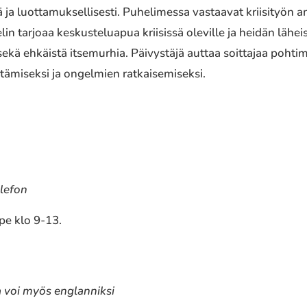
ja luottamuksellisesti. Puhelimessa vastaavat kriisityön a
n tarjoaa keskusteluapua kriisissä oleville ja heidän läheis
sekä ehkäistä itsemurhia. Päivystäjä auttaa soittajaa poht
tämiseksi ja ongelmien ratkaisemiseksi.
elefon
 pe klo 9-13.
aa voi myös englanniksi