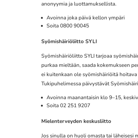
anonyymia ja luottamuksellista.
Avoinna joka päivä kellon ympäri
Soita 0800 90045
Syömishäiriöliitto SYLI
Syömishäiriöliitto SYLI tarjoaa syömishäir
purkaa mieltään, saada kokemukseen perus
ei kuitenkaan ole syömishäiriöitä hoitava 
Tukipuhelimessa päivystävät Syömishäiriö
Avoinna maanantaisin klo 9–15, keskivii
Soita 02 251 9207
Mielenterveyden keskusliitto
Jos sinulla on huoli omasta tai läheisesi