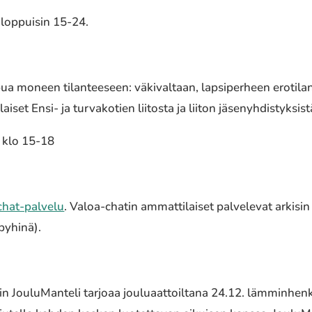
nloppuisin 15-24.
ua moneen tilanteeseen: väkivaltaan, lapsiperheen erotilan
iset Ensi- ja turvakotien liitosta ja liiton jäsenyhdistyksi
n klo 15-18
chat-palvelu
. Valoa-chatin ammattilaiset palvelevat arkisi
 pyhinä).
in JouluManteli tarjoaa jouluaattoiltana 24.12. lämminhenk