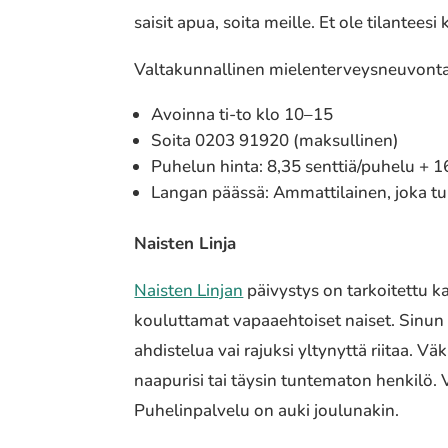
saisit apua, soita meille. Et ole tilanteesi
Valtakunnallinen mielenterveysneuvonta
Avoinna ti-to klo 10–15
Soita 0203 91920 (maksullinen)
Puhelun hinta: 8,35 senttiä/puhelu + 1
Langan päässä: Ammattilainen, joka tun
Naisten Linja
Naisten Linjan
päivystys on tarkoitettu ka
kouluttamat vapaaehtoiset naiset. Sinun e
ahdistelua vai rajuksi yltynyttä riitaa. 
naapurisi tai täysin tuntematon henkilö. Vo
Puhelinpalvelu on auki joulunakin.