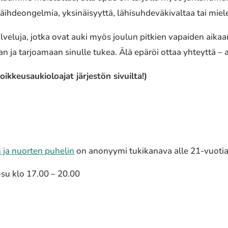
 päihdeongelmia, yksinäisyyttä, lähisuhdeväkivaltaa tai mie
alveluja, jotka ovat auki myös joulun pitkien vapaiden aikaa
 ja tarjoamaan sinulle tukea. Älä epäröi ottaa yhteyttä – a
ikkeusaukioloajat järjestön sivuilta!)
 ja nuorten puhelin
on anonyymi tukikanava alle 21-vuotiaill
–su klo 17.00 – 20.00