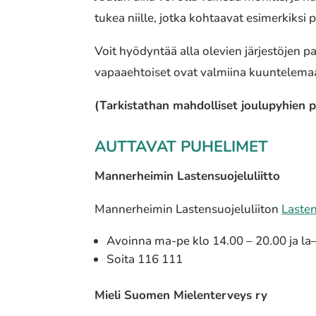
tukea niille, jotka kohtaavat esimerkiksi
Voit hyödyntää alla olevien järjestöjen p
vapaaehtoiset ovat valmiina kuuntelemaan
(Tarkistathan mahdolliset joulupyhien po
AUTTAVAT PUHELIMET
Mannerheimin Lastensuojeluliitto
Mannerheimin Lastensuojeluliiton
Lasten
Avoinna ma-pe klo 14.00 – 20.00 ja la
Soita 116 111
Mieli Suomen Mielenterveys ry