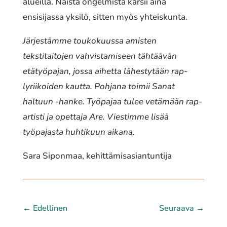
alueilla. Näistä ongelmista kärsii aina
ensisijassa yksilö, sitten myös yhteiskunta.
Järjestämme toukokuussa amisten
tekstitaitojen vahvistamiseen tähtäävän
etätyöpajan, jossa aihetta lähestytään rap-
lyriikoiden kautta. Pohjana toimii Sanat
haltuun -hanke. Työpajaa tulee vetämään rap-
artisti ja opettaja Are. Viestimme lisää
työpajasta huhtikuun aikana.
Sara Siponmaa, kehittämisasiantuntija
←
Edellinen
Seuraava
→