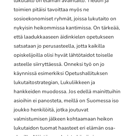
lukutaito on elämän avaintaito. Tiedon ja
toimien pitäisi tavoittaa myös ne
sosioekonomiset ryhmät, joissa lukutaito on
nykyisin heikommissa kantimissa. On tärkeää,
että laadukkaaseen äidinkielen opetukseen
satsataan jo perusasteella, jotta kaikilla
opiskelijoilla olisi hyvät lähtötaidot toiselle
asteelle siirryttäessä. Onneksi työ on jo
käynnissä esimerkiksi Opetushallituksen
lukutaitostrategian, Lukuliikkeen ja
hankkeiden muodossa. Jos edellä mainittuihin
asioihin ei panosteta, meillä on Suomessa iso
joukko henkilöitä, jotka joutuvat
valmistumisen jälkeen kohtaamaan heikon
lukutaidon tuomat haasteet eri elämän osa-