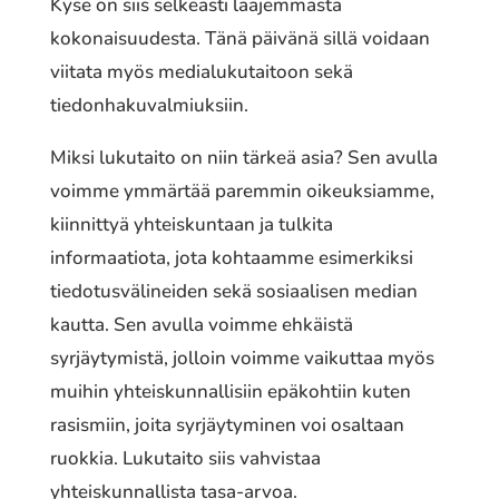
Kyse on siis selkeästi laajemmasta
kokonaisuudesta. Tänä päivänä sillä voidaan
viitata myös medialukutaitoon sekä
tiedonhakuvalmiuksiin.
Miksi lukutaito on niin tärkeä asia? Sen avulla
voimme ymmärtää paremmin oikeuksiamme,
kiinnittyä yhteiskuntaan ja tulkita
informaatiota, jota kohtaamme esimerkiksi
tiedotusvälineiden sekä sosiaalisen median
kautta. Sen avulla voimme ehkäistä
syrjäytymistä, jolloin voimme vaikuttaa myös
muihin yhteiskunnallisiin epäkohtiin kuten
rasismiin, joita syrjäytyminen voi osaltaan
ruokkia. Lukutaito siis vahvistaa
yhteiskunnallista tasa-arvoa.