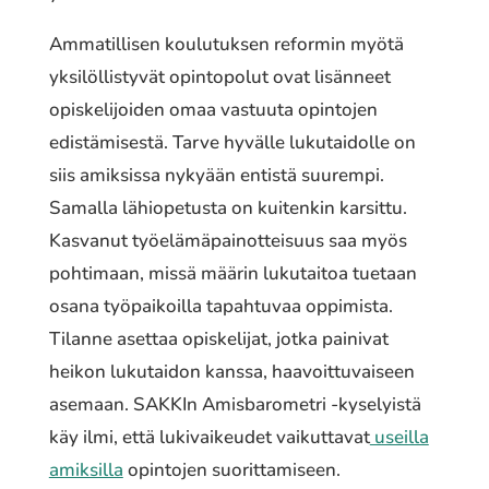
Ammatillisen koulutuksen reformin myötä
yksilöllistyvät opintopolut ovat lisänneet
opiskelijoiden omaa vastuuta opintojen
edistämisestä. Tarve hyvälle lukutaidolle on
siis amiksissa nykyään entistä suurempi.
Samalla lähiopetusta on kuitenkin karsittu.
Kasvanut työelämäpainotteisuus saa myös
pohtimaan, missä määrin lukutaitoa tuetaan
osana työpaikoilla tapahtuvaa oppimista.
Tilanne asettaa opiskelijat, jotka painivat
heikon lukutaidon kanssa, haavoittuvaiseen
asemaan. SAKKIn Amisbarometri -kyselyistä
käy ilmi, että lukivaikeudet vaikuttavat
useilla
amiksilla
opintojen suorittamiseen.