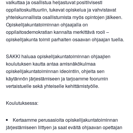
vaikuttaa ja osallistua heijastuvat positiivisesti
oppilaitoskulttuuriin, tukevat opiskelua ja vahvistavat
yhteiskunnallista osallistumista myös opintojen jälkeen.
Opiskelijakuntatoiminnan ohjaajalla on
oppilaitosdemokratian kannalta merkittävä rooli –
opiskelijakunta toimii parhaiten osaavan ohjaajan tuella.
SAKKI haluaa opiskelijakuntatoiminnan ohjaajien
koulutuksen kautta antaa amisnäkökulmaa
opiskelijakuntatoiminnan ideointiin, ohjeita sen
käytännön järjestämiseen ja tarjoamme foorumin
vertaistuelle sekä yhteiselle kehittämistyölle.
Koulutuksessa:
Kertaamme perusasioita opiskelijakuntatoiminnan
järjestämiseen liittyen ja saat eväitä ohjaavan opettajan