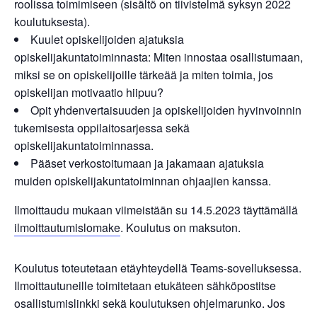
roolissa toimimiseen (sisältö on tiivistelmä syksyn 2022
koulutuksesta).
Kuulet opiskelijoiden ajatuksia
opiskelijakuntatoiminnasta: Miten innostaa osallistumaan,
miksi se on opiskelijoille tärkeää ja miten toimia, jos
opiskelijan motivaatio hiipuu?
Opit yhdenvertaisuuden ja opiskelijoiden hyvinvoinnin
tukemisesta oppilaitosarjessa sekä
opiskelijakuntatoiminnassa.
Pääset verkostoitumaan ja jakamaan ajatuksia
muiden opiskelijakuntatoiminnan ohjaajien kanssa.
Ilmoittaudu mukaan viimeistään su 14.5.2023 täyttämällä
ilmoittautumislomake
. Koulutus on maksuton.
Koulutus toteutetaan etäyhteydellä Teams-sovelluksessa.
Ilmoittautuneille toimitetaan etukäteen sähköpostitse
osallistumislinkki sekä koulutuksen ohjelmarunko. Jos