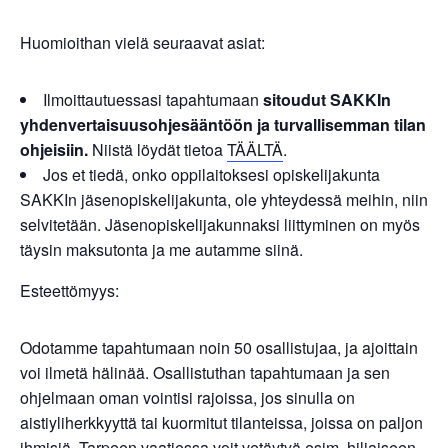
Huomioithan vielä seuraavat asiat:
Ilmoittautuessasi tapahtumaan
sitoudut SAKKIn
yhdenvertaisuusohjesääntöön ja turvallisemman tilan
ohjeisiin.
Niistä löydät tietoa
TÄÄLTÄ
.
Jos et tiedä, onko oppilaitoksesi opiskelijakunta
SAKKIn jäsenopiskelijakunta, ole yhteydessä meihin, niin
selvitetään. Jäsenopiskelijakunnaksi liittyminen on myös
täysin maksutonta ja me autamme siinä.
Esteettömyys:
Odotamme tapahtumaan noin 50 osallistujaa, ja ajoittain
voi ilmetä hälinää. Osallistuthan tapahtumaan ja sen
ohjelmaan oman vointisi rajoissa, jos sinulla on
aistiyliherkkyyttä tai kuormitut tilanteissa, joissa on paljon
ihmisiä. Tarpeen vaatiessa voit vetäytyä esim. hiljaiseen