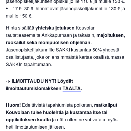
jäsenopiskelijakuntien opiskelijoille 110 € ja muille 130 €.
17.9.-30.9. hinnat ovat jäsenopiskelijakunnille 130 € ja
muille 150 €.
Hinta sisältää
yhteiskuljetuksen
Kouvolan
rautatieasemalta Ankkapurhaan ja takaisin,
majoituksen,
ruokailut sekä monipuolisen ohjelman.
Jäsenopiskelijakunnille SAKKI kustantaa 50% yhdestä
osallistujasta, joka on ensimmäistä kertaa osallistumassa
SAKKIn tapahtumaan.
📣
ILMOITTAUDU NYT! Löydät
ilmoittautumislomakkeen
TÄÄLTÄ
.
Huom!
Edeltävistä tapahtumista poiketen,
matkaliput
Kouvolaan tulee huolehtia ja kustantaa itse tai
oppilaitoksen kautta
ja näin ollen ne voi varata myös
heti ilmottautumisen jälkeen.