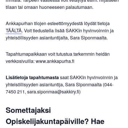
tilaan tai omaan huoneeseen palautumaan.
Ankkapurhan tilojen esteettömyydestä löydät tietoja
TÄÄLTÄ
. Voit tiedustella lisää SAKKIn hyvinvoinnin ja
yhteisöllisyyden asiantuntijalta, Sara Siponmaalta.
Tapahtumapaikkaan voit tutustua tarkemmin heidän
verkkosivuilla: www.ankkapurha.fi
Lisätietoja tapahtumasta
saat SAKKIn hyvinvoinnin ja
yhteisöllisyyden asiantuntija, Sara Siponmaalta (044-
7450 211,
sara.siponmaa@sakkiry.fi
)
Somettajaksi
Opiskelijakuntapäiville? Hae