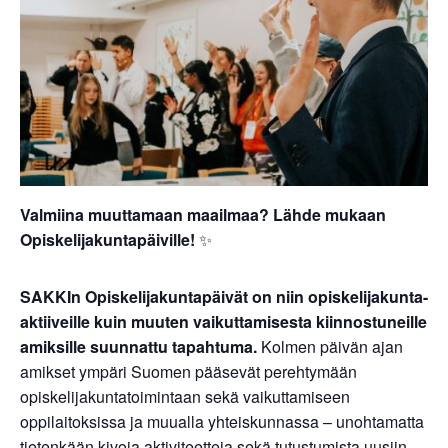
Valmiina muuttamaan maailmaa? Lähde mukaan
Opiskelijakuntapäiville!
✨
SAKKIn Opiskelijakuntapäivät on niin opiskelijakunta-
aktiiveille kuin muuten vaikuttamisesta kiinnostuneille
amiksille suunnattu tapahtuma.
Kolmen päivän ajan
amikset ympäri Suomen pääsevät perehtymään
opiskelijakuntatoimintaan sekä vaikuttamiseen
oppilaitoksissa ja muualla yhteiskunnassa – unohtamatta
tietenkään kivoja aktiviteetteja sekä tutustumista uusiin