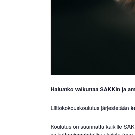
Haluatko vaikuttaa SAKKIn ja am
Liittokokouskoulutus järjestetään
k
Koulutus on suunnattu kaikille SAKK
vaikuttamismahdollisuuksista (mm.