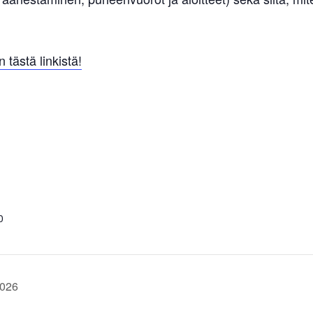
 tästä linkistä!
0
2026