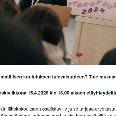
matillisen koulutuksen tulevaisuuteen?
Tule mukaan
eskiviikkona 15.4.2026 klo 16.00 alkaen etäyhteydellä
In liittokokoukseen osallistuville ja se tarjoaa arvokast
 äänestäminen, puheenvuorot ja aloitteet) sekä siitä, m