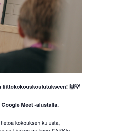
 liittokokouskoulutukseen! 🙌💡
 Google Meet -alustalla.
a tietoa kokouksen kulusta,
iten voit hakea mukaan SAKKIn