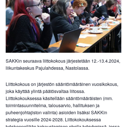
SAKKin seuraava liittokokous järjestetään 12.-13.4.2024,
liikuntakeskus Pajulahdessa, Nastolassa.
Liittokokous on järjestön sääntömääräinen vuosikokous,
joka käyttää ylintä päätösvaltaa liitossa.
Liittokokouksessa käsitellään sääntömääräisten (mm.
toimintasuunnitelma, talousarvio, hallituksen ja
puheenjohtajiston valinta) asioiden lisäksi SAKKin
strategia vuosille 2024-2028. Liittokokouksessa
työskennellään kokoustamisen ohella työryhmissä, jossa