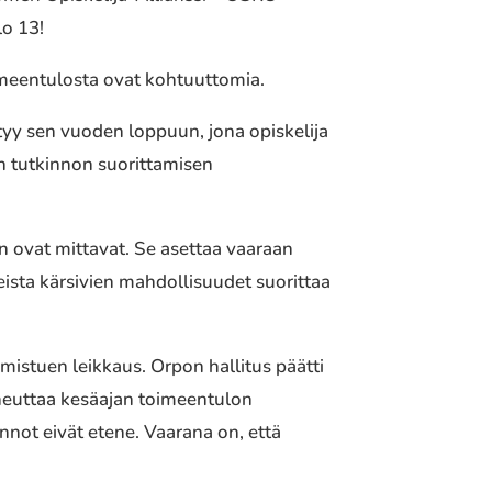
lo 13!
oimeentulosta ovat kohtuuttomia.
ttyy sen vuoden loppuun, jona opiskelija
n tutkinnon suorittamisen
in ovat mittavat. Se asettaa vaaraan
sta kärsivien mahdollisuudet suorittaa
mistuen leikkaus. Orpon hallitus päätti
aiheuttaa kesäajan toimeentulon
nnot eivät etene. Vaarana on, että