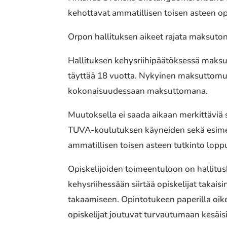
kehottavat ammatillisen toisen asteen opi
Orpon hallituksen aikeet rajata maksuton
Hallituksen kehysriihipäätöksessä maksuto
täyttää 18 vuotta. Nykyinen maksuttomuu
kokonaisuudessaan maksuttomana.
Muutoksella ei saada aikaan merkittäviä s
TUVA-koulutuksen käyneiden sekä esimerk
ammatillisen toisen asteen tutkinto lopp
Opiskelijoiden toimeentuloon on hallitus
kehysriihessään siirtää opiskelijat takai
takaamiseen. Opintotukeen paperilla oikeu
opiskelijat joutuvat turvautumaan kesäis