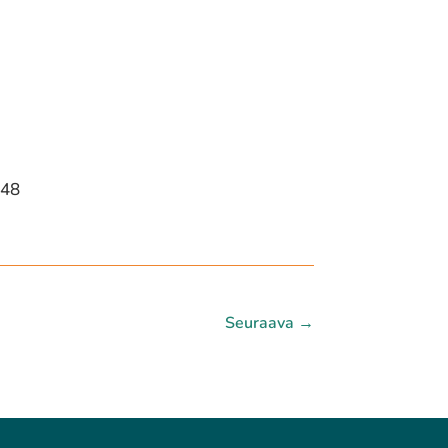
048
Seuraava
→