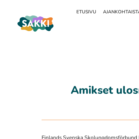
ETUSIVU
AJANKOHTAIST
Amikset ulos
Finlands Svenska Skolungdomsförbund FS