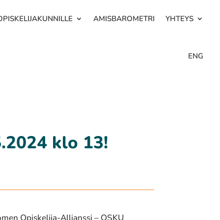
OPISKELIJAKUNNILLE
AMISBAROMETRI
YHTEYS
ENG
.2024 klo 13!
men Opiskelija-Allianssi – OSKU