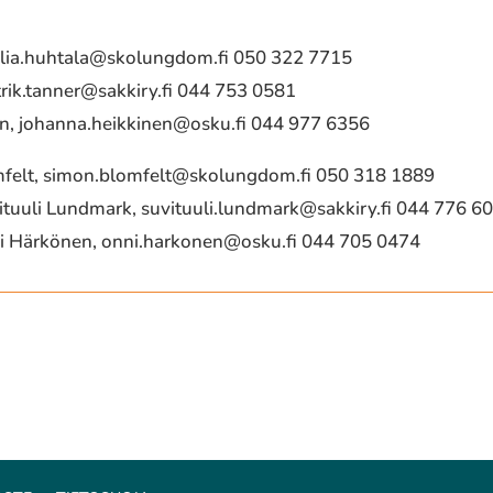
ilia.huhtala@skolungdom.fi
050 322 7715
rik.tanner@sakkiry.fi
044 753 0581
en,
johanna.heikkinen@osku.fi
044 977 6356
mfelt,
simon.blomfelt@skolungdom.fi
050 318 1889
ituuli Lundmark,
suvituuli.lundmark@sakkiry.fi
044 776 6
i Härkönen,
onni.harkonen@osku.fi
044 705 0474