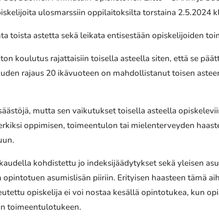
skelijoita ulosmarssiin oppilaitoksilta torstaina 2.5.2024 k
ta toista astetta sekä leikata entisestään opiskelijoiden t
n koulutus rajattaisiin toisella asteella siten, että se pää
den rajaus 20 ikävuoteen on mahdollistanut toisen astee
äästöjä, mutta sen vaikutukset toisella asteella opiskelevi
iksi oppimisen, toimeentulon tai mielenterveyden haastei
uun.
kaudella kohdistettu jo indeksijäädytykset sekä yleisen asu
sin opintotuen asumislisän piiriin. Erityisen haasteen tämä 
tettu opiskelija ei voi nostaa kesällä opintotukea, kun opi
in toimeentulotukeen.‍