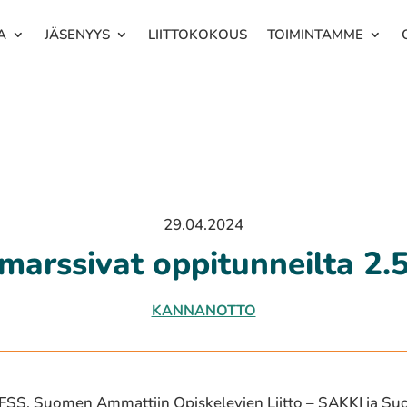
A
JÄSENYYS
LIITTOKOKOUS
TOIMINTAMME
29.04.2024
marssivat oppitunneilta 2.5
KANNANOTTO
S, Suomen Ammattiin Opiskelevien Liitto – SAKKI ja Suo